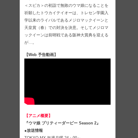
＜スピカ＞の初詣で無敗のウマ娘になることを
祈願したトウカイテイオーは、トレセン学園入
学以来のライバルであるメジロマックイーンと
天皇賞（春）での対決を決意。そしてメジロマ
ックイーンは前哨戦である阪神大賞典を迎える
が…。
【Web 予告動画】
【アニメ概要】
『ウマ娘 プリティーダービー Season 2』
●放送情報
TOKYO MX 毎週月曜 24：00～