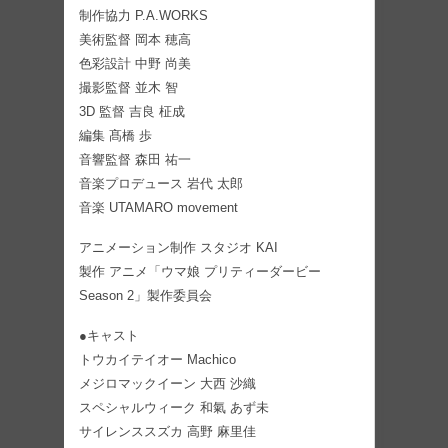
制作協力 P.A.WORKS
美術監督 岡本 穂高
色彩設計 中野 尚美
撮影監督 並木 智
3D 監督 吉良 柾成
編集 髙橋 歩
音響監督 森田 祐一
音楽プロデュース 岩代 太郎
音楽 UTAMARO movement
アニメーション制作 スタジオ KAI
製作 アニメ「ウマ娘 プリティーダービー
Season 2」製作委員会
●キャスト
トウカイテイオー Machico
メジロマックイーン 大西 沙織
スペシャルウィーク 和氣 あず未
サイレンススズカ 高野 麻里佳