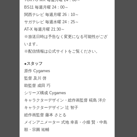
BS11 毎週月曜 24：00～
関西テレビ 毎週月曜 26：10～
サガテレビ 毎週水曜 24：25～
AT-X 毎週月曜 21:30～
※放送日時は予告なく変更になる可能性がござ
います。
※配信情報は公式サイトをご覧ください。
●スタッフ
原作 Cygames
監督 及川 啓
助監督 成田 巧
シリーズ構成 Cygames
キャラクターデザイン・総作画監督 椛島 洋介
キャラクターデザイン 辻 智子
総作画監督 藤本 さとる
メインアニメーター 式地 幸喜・小畑 賢・中島
順・宗圓 祐輔