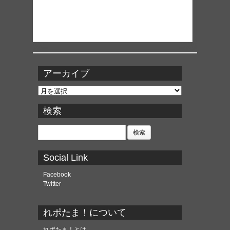
アーカイブ
ア
ー
カ
検索
イ
ブ
検
索:
Social Link
Facebook
Twitter
れポたま！について
れポたま！とは