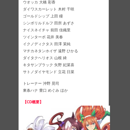
ウオッカ 大橋 彩香
ダイワスカーレット 木村 千咲
ゴールドシップ 上田 瞳
シンボリルドルフ 田所 あずさ
ナイスネイチャ 前田 佳織里
ツインターボ 花井 美春
イクノディクタス 田澤 茉純
マチカネタンホイザ 遠野 ひかる
ダイタクヘリオス 山根 綺
キタサンブラック 矢野 妃菜喜
サトノダイヤモンド 立花 日菜
トレーナー 沖野 晃司
東条ハナ 豊口 めぐみ ほか
【CD概要】