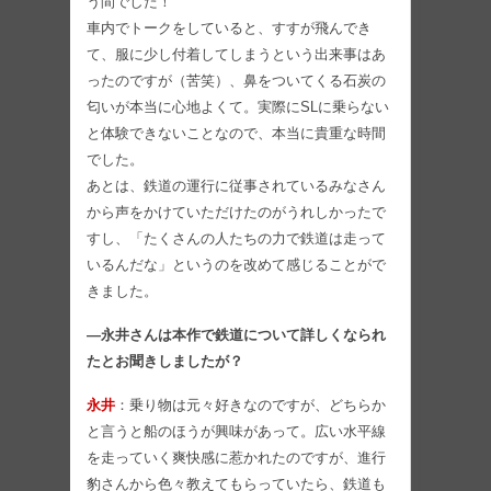
う間でした！
車内でトークをしていると、すすが飛んでき
て、服に少し付着してしまうという出来事はあ
ったのですが（苦笑）、鼻をついてくる石炭の
匂いが本当に心地よくて。実際にSLに乗らない
と体験できないことなので、本当に貴重な時間
でした。
あとは、鉄道の運行に従事されているみなさん
から声をかけていただけたのがうれしかったで
すし、「たくさんの人たちの力で鉄道は走って
いるんだな」というのを改めて感じることがで
きました。
―永井さんは本作で鉄道について詳しくなられ
たとお聞きしましたが？
永井
：乗り物は元々好きなのですが、どちらか
と言うと船のほうが興味があって。広い水平線
を走っていく爽快感に惹かれたのですが、進行
豹さんから色々教えてもらっていたら、鉄道も