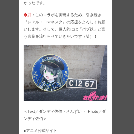
かったです。
永井
：このコラボを実現するため、引き続き
『レヱル・ロマネスク』の応援をよろしくお願
いします。そして、個人的には「バブ鉄」と言
う言葉を流行らせていきたいです（笑）！
＜Text／ダンディ佐伯・さんずい ・ Photo／ダ
ンディ佐伯＞
●アニメ公式サイト