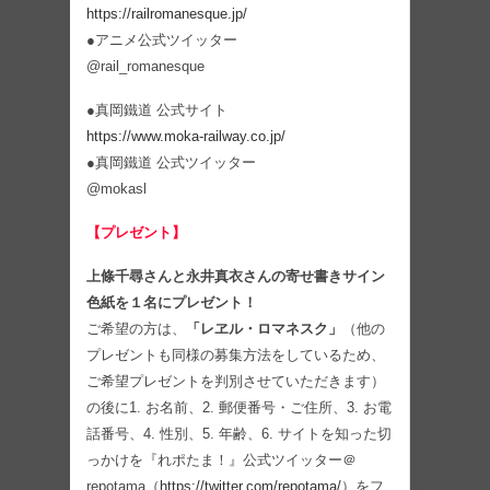
https://railromanesque.jp/
●アニメ公式ツイッター
@rail_romanesque
●真岡鐵道 公式サイト
https://www.moka-railway.co.jp/
●真岡鐵道 公式ツイッター
@mokasl
【プレゼント】
上條千尋さんと永井真衣さんの寄せ書きサイン
色紙を１名にプレゼント！
ご希望の方は、
「レヱル・ロマネスク」
（他の
プレゼントも同様の募集方法をしているため、
ご希望プレゼントを判別させていただきます）
の後に1. お名前、2. 郵便番号・ご住所、3. お電
話番号、4. 性別、5. 年齢、6. サイトを知った切
っかけを『れポたま！』公式ツイッター＠
repotama（
https://twitter.com/repotama/
）をフ