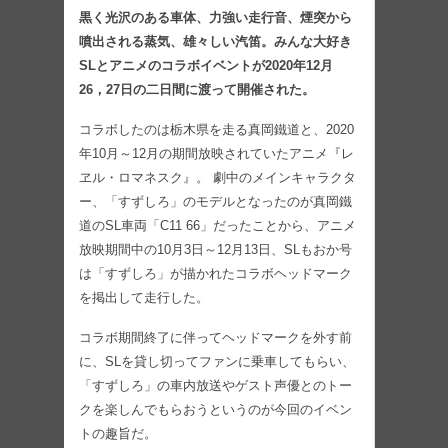
黒く光沢のある車体、力強い走行音、煙突から
噴出される蒸気、雄々しい汽笛。みんな大好き
SLとアニメのコラボイベントが2020年12月
26，27日の二日間に渡って開催された。
コラボしたのは栃木県を走る真岡鐵道と、2020
年10月～12月の期間放映されていたアニメ『レ
ヱル・ロマネスク』。 劇中のメインキャラクタ
ー、「すずしろ」のモデルとなったのが真岡鐵
道のSL車両「C11 66」だったことから、アニメ
放映期間中の10月3日～12月13日、SLもおか号
は「すずしろ」が描かれたコラボヘッドマーク
を掲出して走行した。
コラボ期間終了に伴ってヘッドマークを外す前
に、SLを貸し切ってファンに乗車してもらい、
「すずしろ」の車内放送やゲスト声優とのトー
クを楽しんでもらおうというのが今回のイベン
トの趣旨だ。