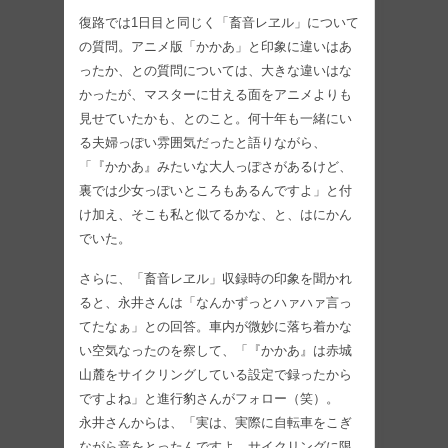
復路では1日目と同じく「畜音レヱル」について
の質問。アニメ版「かかあ」と印象に違いはあ
ったか、との質問については、大きな違いはな
かったが、マスターに甘える面をアニメよりも
見せていたかも、とのこと。何十年も一緒にい
る夫婦っぽい雰囲気だったと語りながら、
「『かかあ』みたいな大人っぽさがあるけど、
裏では少女っぽいところもあるんですよ」と付
け加え、そこも私と似てるかな、と、はにかん
でいた。
さらに、「畜音レヱル」収録時の印象を聞かれ
ると、永井さんは「なんかずっとハァハァ言っ
てたなぁ」との回答。車内が微妙に落ち着かな
い空気なったのを察して、「『かかあ』は赤城
山麓をサイクリングしている設定で録ったから
ですよね」と進行豹さんがフォロー（笑）。
永井さんからは、「実は、実際に自転車をこぎ
ながら音をとったんですよ。サイクリングに限