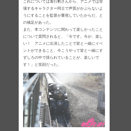
これについては進行豹さんから、アニメでは登
場するキャラクター同士で声質がかぶらないよ
うにすることを監督が重視していたからだ、と
の補足があった。
また、本コンテンツに関わって楽しかったこと
について質問されると、「今です。今が、楽し
い！ アニメに出演したことで皆と一緒にイベ
ントができること、今こうやって皆と一緒にす
ずしろの中で揺られていることが、楽しいで
す！」と笑顔だった。