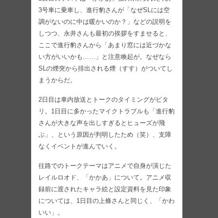
3号車に乗車し、進行豹さんが「なぜSLには空
調がないのに中は暖かいのか？」などの説明を
しつつ、永井さんも最初の挨拶をすませると、
ここで進行豹さんから「あまり窓には近づかな
い方がいいかも……」と注意喚起が。なぜなら
SLの煙突から排出される煙（すす）がついてし
まうからだ。
2日目は車内放送とトークのタイミングがピタ
リ。1日目に多かったマイクトラブルも「進行豹
さんが大きな声を出しすぎるとヒューズが飛
ぶ」、という原因が判明したため（笑）、支障
なくイベントが進んでいく。
往路でのトークテーマはアニメで自身が演じた
レイルロオド、「かかあ」について。アニメ収
録前に渡されたキャラ絵と設定資料を見た印象
については、1日目の上條さんと同じく、「かわ
いい」。