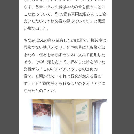
らず、蓄音レヱルの音は本物の音を使うことに
こだわっていて、SLの音も真岡鐵道さんにご協
力いただいて本物の音を録っています」と裏話
が飛び出した。
ちなみにSLの音を録音したのは夏で、機関室は
尋常でない熱さとなり、音声機器にも影響が出
るため、機材を耐熱ボックスに入れて使用した
そう。その甲斐もあって、取材した音を聞いた
監督から「このパチパチいってるのは何の
音？」と聞かれて「それは石炭が燃える音で
す」とドヤ顔で答えられるほどのクオリティに
なったとのことだ。