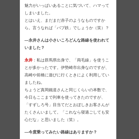
魅力がいっぱいあることに気づいて、ハマって
しまいました。
とはいえ、まだまだ赤子のようなものですか
ら。言うなれば「バブ鉄」でしょうか（笑）？
―永井さんは小さいころどんな路線を使われて
いました？
永井
：私は群馬県出身で、「両毛線」を使うこ
とが多かったです。伊勢崎市出身なのですが、
高崎や前橋に遊びに行くときによく利用してい
ましたね。
ちょうど真岡鐵道さんと同じくらいの本数で、
今日もここまで列車を使ってきたのですが、
「すずしろ号」目当てだとおぼしきお客さんが
たくさんいまして。「これなら寝過ごしても安
心だな」と思いました（笑）。
―今度乗ってみたい路線はありますか？