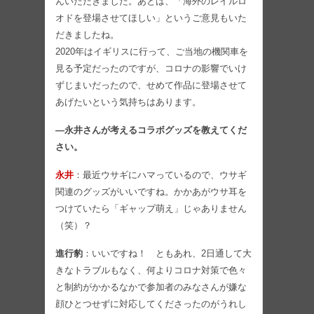
んいただきました。あとは、「海外のレイルロ
オドを登場させてほしい」というご意見もいた
だきましたね。
2020年はイギリスに行って、ご当地の機関車を
見る予定だったのですが、コロナの影響でいけ
ずじまいだったので、せめて作品に登場させて
あげたいという気持ちはあります。
―永井さんが考えるコラボグッズを教えてくだ
さい。
永井
：最近ウサギにハマっているので、ウサギ
関連のグッズがいいですね。かかあがウサ耳を
つけていたら「ギャップ萌え」じゃありません
（笑）？
進行豹
：いいですね！ ともあれ、2日通して大
きなトラブルもなく、何よりコロナ対策で色々
と制約がかかるなかで参加者のみなさんが嫌な
顔ひとつせずに対応してくださったのがうれし