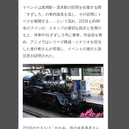
イベントは真岡駅～茂木駅の区間を往復する間
「すずしろ」の車内放送を流し、その合間にト
ークが展開する……という流れ。2日目も約90
名のファンが、スタッフの適切な指示と先導の
もと、停車中SLすずしろ号に乗車。司会役を務
め、アニメではシリーズ構成・シナリオを担当
した進行豹さんが登場し、イベントの進行と諸
注意が説明された。
2日目のゲストは「かかあ」役の永井真衣さん。