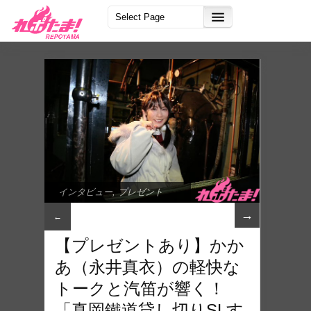
インタビュー
,
プレゼント
→
←
【プレゼントあり】かか
あ（永井真衣）の軽快な
トークと汽笛が響く！
「真岡鐵道貸し切りSLす