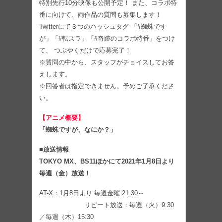
特別先行10分映像も公開予定！ また、コラボ特
番に向けて、両作品の質問も募集します！
Twitterにて３つのハッシュタグ 「#蜘蛛です
が」「#転スラ」「#奇跡のコラボ特番」をつけ
て、 つぶやくだけで応募完了！
※質問の中から、スタッフがチョイスしてお答
えします。
※回答者は指定できません。予めご了承くださ
い。
【アニメ概要】
「蜘蛛ですが、なにか？」
■放送情報
TOKYO MX、BS11ほかにて2021年1月8日より
毎週（金）放送！
AT-X：1月8日より 毎週金曜 21:30～
リピート放送：毎週（火）9:30
／毎週（木）15:30