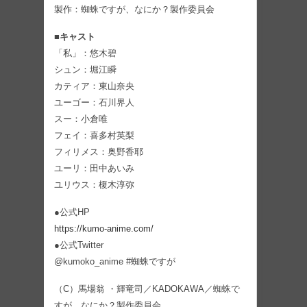
製作：蜘蛛ですが、なにか？製作委員会
■キャスト
「私」：悠木碧
シュン：堀江瞬
カティア：東山奈央
ユーゴー：石川界人
スー：小倉唯
フェイ：喜多村英梨
フィリメス：奥野香耶
ユーリ：田中あいみ
ユリウス：榎木淳弥
●公式HP
https://kumo-anime.com/
●公式Twitter
@kumoko_anime #蜘蛛ですが
（C）馬場翁 ・輝竜司／KADOKAWA／蜘蛛で
すが、なにか？製作委員会