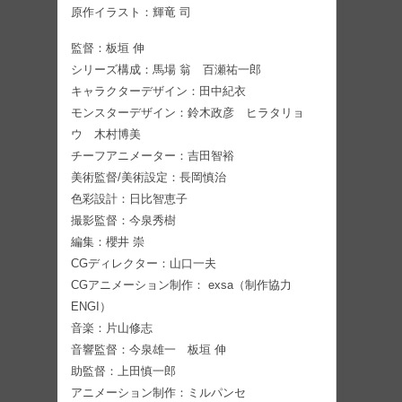
原作イラスト：輝竜 司
監督：板垣 伸
シリーズ構成：馬場 翁 百瀬祐一郎
キャラクターデザイン：田中紀衣
モンスターデザイン：鈴木政彦 ヒラタリョ
ウ 木村博美
チーフアニメーター：吉田智裕
美術監督/美術設定：長岡慎治
色彩設計：日比智恵子
撮影監督：今泉秀樹
編集：櫻井 崇
CGディレクター：山口一夫
CGアニメーション制作： exsa（制作協力
ENGI）
音楽：片山修志
音響監督：今泉雄一 板垣 伸
助監督：上田慎一郎
アニメーション制作：ミルパンセ