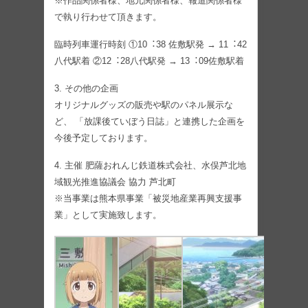
※作品関係者様、地元関係者様、報道関係者様
で執り⾏わせて頂きます。
臨時列⾞運⾏時刻 ①10︓38 佐敷駅発 → 11︓42
⼋代駅着 ②12︓28⼋代駅発 → 13︓09佐敷駅着
3. その他の企画
オリジナルグッズの販売や駅のパネル展⽰な
ど、 「放課後ていぼう⽇誌」と連携した企画を
今後予定しております。
4. 主催 肥薩おれんじ鉄道株式会社、⽔俣芦北地
域観光推進協議会 協⼒ 芦北町
※当事業は熊本県事業「被災地産業再興⽀援事
業」として実施致します。