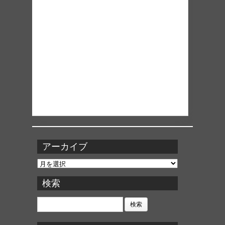
アーカイブ
ア
ー
カ
検索
イ
ブ
検
索: