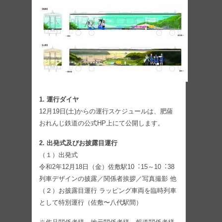
1. 運⾏ダイヤ
12⽉19⽇(⼟)からの運⾏スケジュールは、肥薩
おれんじ鉄道の公式HP上にて公開します。
2. 出発式及びお披露⽬運⾏
（１）出発式
令和2年12⽉18⽇（⾦）佐敷駅10︓15～10︓38
列⾞デザインの披露／関係者挨拶／写真撮影 他
（２）お披露⽬運⾏ ラッピング⾞両を臨時列⾞
として特別運⾏（佐敷〜⼋代駅間）