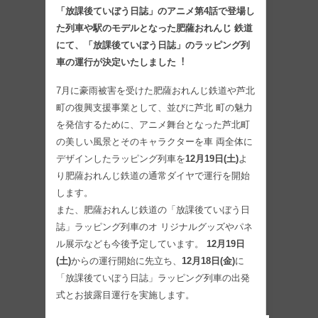
「放課後ていぼう⽇誌」のアニメ第4話で登場し
た列⾞や駅のモデルとなった肥薩おれんじ 鉄道
にて、「放課後ていぼう⽇誌」のラッピング列
⾞の運⾏が決定いたしました︕
7⽉に豪⾬被害を受けた肥薩おれんじ鉄道や芦北
町の復興⽀援事業として、並びに芦北 町の魅⼒
を発信するために、アニメ舞台となった芦北町
の美しい⾵景とそのキャラクターを⾞ 両全体に
デザインしたラッピング列⾞を
12⽉19⽇(⼟)
よ
り肥薩おれんじ鉄道の通常ダイヤで運⾏を開始
します。
また、肥薩おれんじ鉄道の「放課後ていぼう⽇
誌」ラッピング列⾞のオ リジナルグッズやパネ
ル展⽰なども今後予定しています。
12⽉19⽇
(⼟)
からの運⾏開始に先⽴ち、
12⽉18⽇(⾦)
に
「放課後ていぼう⽇誌」ラッピング列⾞の出発
式とお披露⽬運⾏を実施します。