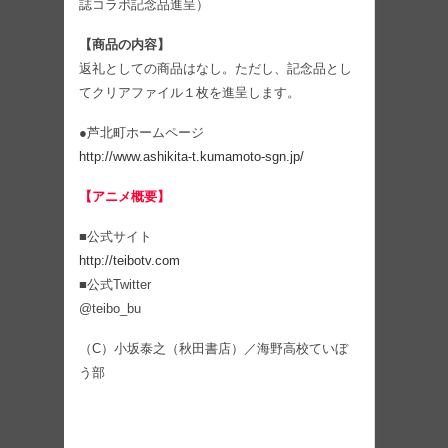
誌コラボ記念品進呈）
【商品の内容】
返礼としての商品はなし。ただし、記念品とし
てクリアファイル１枚を進呈します。
●芦北町ホームページ
http://www.ashikita-t.kumamoto-sgn.jp/
【アニメ概要】
■公式サイト
http://teibotv.com
■公式Twitter
@teibo_bu
（C）⼩坂泰之（秋⽥書店）／海野⾼校ていぼ
う部