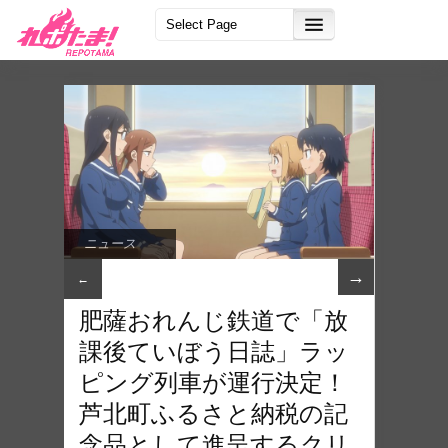
ニュース
→
←
肥薩おれんじ鉄道で「放
課後ていぼう⽇誌」ラッ
ピング列⾞が運⾏決定！
芦北町ふるさと納税の記
念品として進呈するクリ