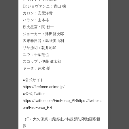
Dr.ジョヴァンニ：青山 穣
カロン：安元洋貴
ハラン：山本格
烈火星宮：関 智一
ジョーカー：津田健次郎
因果春日谷：島袋美由利
リサ漁辺：朝井彩加
ユウ：千葉翔也
スコップ：伊藤 健太郎
ヤータ：速水 奨
●公式サイト
https://fireforce-anime.jp/
●公式 Twitter
https://twitter.com/FireForce_PR
https://twitter.c
om/FireForce_PR
（C）大久保篤・講談社／特殊消防隊動画広報
課