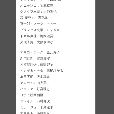
オニャンゴ：宝亀克寿
グスタフ本田：土師孝也
武 能登：小西克幸
蒼一郎・アーグ：チョー
プリンセス火華：Ｌｙｎｎ
トオル岸理：河西健吾
火代子黄：大原さやか
アサコ・アーグ：金元寿子
新門紅丸：宮野真守
相模屋紺炉：前野智昭
ヒカゲ＆ヒナタ：赤尾ひかる
象日下部：坂本真綾
アロー：内山夕実
ハウメア：釘宮理恵
ヨナ：松岡禎丞
フレイル：乃村健次
ミラージュ：千葉進歩
アサルト：小林親弘