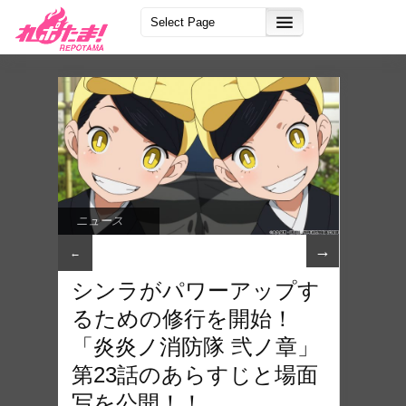
ニュース
→
←
シンラがパワーアップす
るための修行を開始！
「炎炎ノ消防隊 弐ノ章」
第23話のあらすじと場面
写を公開！！