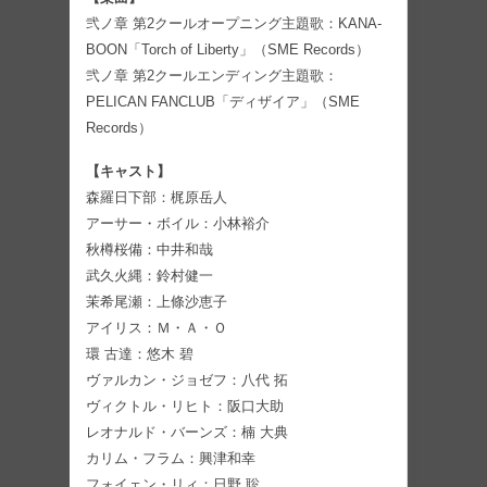
弐ノ章 第2クールオープニング主題歌：KANA-
BOON「Torch of Liberty」（SME Records）
弐ノ章 第2クールエンディング主題歌：
PELICAN FANCLUB「ディザイア」（SME
Records）
【キャスト】
森羅日下部：梶原岳人
アーサー・ボイル：小林裕介
秋樽桜備：中井和哉
武久火縄：鈴村健一
茉希尾瀬：上條沙恵子
アイリス：Ｍ・Ａ・Ｏ
環 古達：悠木 碧
ヴァルカン・ジョゼフ：八代 拓
ヴィクトル・リヒト：阪口大助
レオナルド・バーンズ：楠 大典
カリム・フラム：興津和幸
フォイェン・リィ：日野 聡