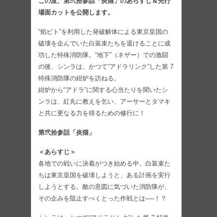
この度、第弐拾参話「炎猫」のあらすじ＆先行
場面カットを公開します。
“焰ビト”を利用した発破解体による東京皇国の
破壊を企んでいた白装束たちを退けることに成
功した特殊消防隊。“地下”（ネザー）での激闘
の後、シンラは、かつて“アドラリンク”した第 7
特殊消防隊の紺炉を訪ねる。
紺炉から“アドラ”に関する心当たりを聞いたシ
ンラは、紅丸に教えを乞い、アーサーとタマキ
と共に更なる力を得るための修行に！
第弐拾参話「炎猫」
＜あらすじ＞
各地での戦いに決着がつき始める中、白装束た
ちは東京皇国を破壊しようと、ある計画を実行
しようとする。敵の意図に気づいた消防隊が、
その企みを阻止すべくとった作戦とは──！？