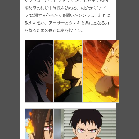
シンラは、かつて“アドラリンク”した第 7 特殊
消防隊の紺炉中隊長を訪ねる。紺炉から“アド
ラ”に関する心当たりを聞いたシンラは、紅丸に
教えを乞い、アーサーとタマキと共に更なる力
を得るための修行に身を投じる。