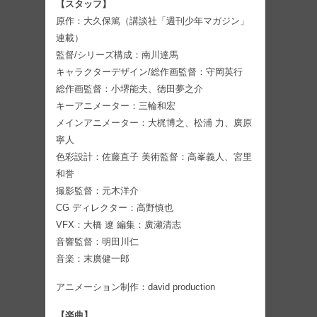
【スタッフ】
原作：大久保篤（講談社「週刊少年マガジン」
連載）
監督/シリーズ構成：南川達馬
キャラクターデザイン/総作画監督：守岡英行
総作画監督：小堺能夫、徳田夢之介
キーアニメーター：三輪和宏
メインアニメーター：大梶博之、松浦 力、廣原
寧人
色彩設計：佐藤直子 美術監督：高峯義人、宮里
和誉
撮影監督：元木洋介
CG ディレクター：高野慎也
VFX：大橋 遼 編集：廣瀬清志
音響監督：明田川仁
音楽：末廣健一郎
アニメーション制作：david production
【楽曲】