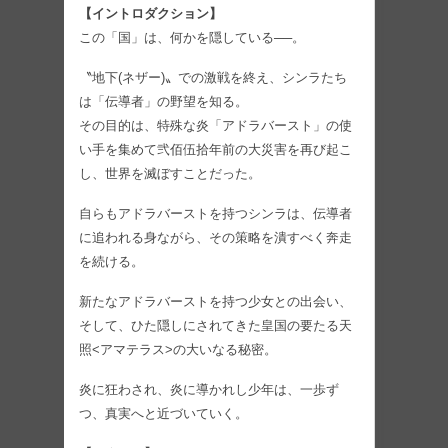
【イントロダクション】
この「国」は、何かを隠している──。
〝地下(ネザー)〟での激戦を終え、シンラたち
は「伝導者」の野望を知る。
その目的は、特殊な炎「アドラバースト」の使
い手を集めて弐佰伍拾年前の大災害を再び起こ
し、世界を滅ぼすことだった。
自らもアドラバーストを持つシンラは、伝導者
に追われる身ながら、その策略を潰すべく奔走
を続ける。
新たなアドラバーストを持つ少女との出会い、
そして、ひた隠しにされてきた皇国の要たる天
照<アマテラス>の大いなる秘密。
炎に狂わされ、炎に導かれし少年は、一歩ず
つ、真実へと近づいていく。