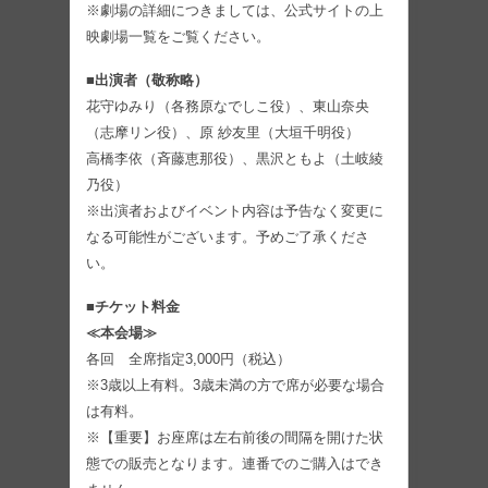
※劇場の詳細につきましては、公式サイトの上
映劇場一覧をご覧ください。
■出演者（敬称略）
花守ゆみり（各務原なでしこ役）、東山奈央
（志摩リン役）、原 紗友里（大垣千明役）
高橋李依（斉藤恵那役）、黒沢ともよ（土岐綾
乃役）
※出演者およびイベント内容は予告なく変更に
なる可能性がございます。予めご了承くださ
い。
■チケット料金
≪本会場≫
各回 全席指定3,000円（税込）
※3歳以上有料。3歳未満の方で席が必要な場合
は有料。
※【重要】お座席は左右前後の間隔を開けた状
態での販売となります。連番でのご購入はでき