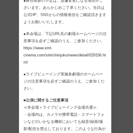
●舞台挨拶の予定は、急遽変更になる場合がご
ざいます。あらかじめご了承ください。当日は
公式HP、SNSからの情報発信をご確認頂きます
ようお願いいたします。
●本会場は、下記URL先の劇場ホームページの注
意事項を必ずご確認のうえ、ご参加ください。
https://www.smt-
cinema.com/site/shinjuku/news/detail/029156.ht
ml
●ライブビューイング実施各劇場のホームペー
ジの注意事項を必ずご確認のうえ、ご参加くだ
さい。
■公演に関するご注意事項
≪本会場＋ライブビューイング会場共通≫
・会場内は、カメラや携帯電話・スマートフォ
ンなどのいかなる機材においても録音/録画/撮
影/配信を禁止しております。このような行為が