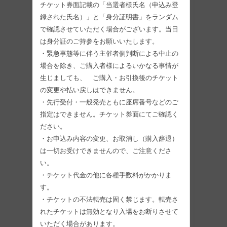
チケット券面記載の「当選者様氏名（申込み登
録された氏名）」と「身分証明書」をランダム
で確認させていただく場合がございます。当日
は身分証のご持参をお願いいたします。
・緊急事態等に伴う主催者側判断による中止の
場合を除き、ご購入者様によるいかなる事情が
生じましても、 ご購入・お引換後のチケット
の変更や払い戻しはできません。
・先行受付・一般発売ともに座席番号などのご
指定はできません。チケット券面にてご確認く
ださい。
・お申込み内容の変更、お取消し（購入辞退）
は一切お受けできませんので、ご注意くださ
い。
・チケット代金の他に各種手数料がかかりま
す。
・チケットの不法転売は固く禁じます。転売さ
れたチケットは無効となり入場をお断りさせて
いただく場合があります。