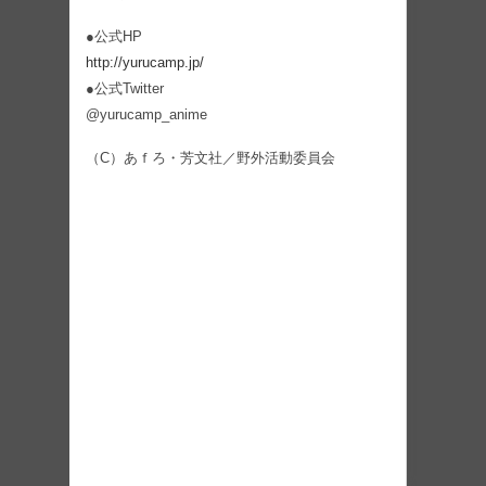
●公式HP
http://yurucamp.jp/
●公式Twitter
@yurucamp_anime
（C）あｆろ・芳文社／野外活動委員会