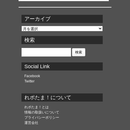
アーカイブ
ア
ー
カ
検索
イ
ブ
検
索:
Social Link
Facebook
Twitter
れポたま！について
れポたま！とは
情報の取扱いについて
プライバシーポリシー
運営会社