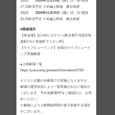
1回目
2020年11月29日（日）
15：00 開演
17:10終演予定 ※本編上映後、舞台挨拶
2回目
2020年11月29日（日）
18：15 開演
20:25終演予定 ※本編上映前、舞台挨拶
■開催場所
【本会場】丸の内ピカデリー(東京都千代田区有
楽町2-5-1 有楽町マリオン9F)
【ライブビューイング】全国のライブビューイ
ング実施劇場
●上映劇場一覧
https://yurucamp.jp/news/information/5759
※リスト記載の全劇場での実施となりますが、
劇場の運営状況により一部実施されない場合が
ございます。予め各劇場HPをご確認の上、お求
めください。
※劇場により上映開始時間が多少前後する場合
がございます。