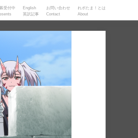
募受付中
English
お問い合わせ
れポたま！とは
esents
英訳記事
Contact
About