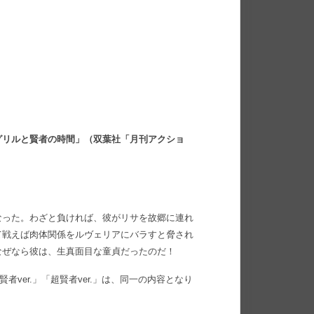
グリルと賢者の時間」（双葉社「月刊アクショ
なった。わざと負ければ、彼がリサを故郷に連れ
て戦えば肉体関係をルヴェリアにバラすと脅され
なぜなら彼は、生真面目な童貞だったのだ！
者ver.」「超賢者ver.」は、同一の内容となり