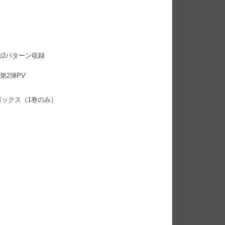
の2パターン収録
第2弾PV
ックス（1巻のみ）