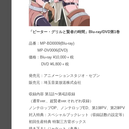
「ピーター・グリルと賢者の時間」Blu-ray/DVD第1巻
品番：MP-BD0009(Blu-ray)
MP-DV0006(DVD)
価格：Blu-ray ¥10,000＋税
DVD ¥6,800＋税
発売元：アニメーションスタジオ・セブン
販売元：埼玉音楽放送株式会社
収録内容 第1話〜第4話収録
（通常ver.、超賢者ver.それぞれ収録）
ノンテロップOP、ノンテロップED、第1弾PV、第2弾PV
封入特典：スペシャルブックレット（収録話数の設定等）
初回生産特典 特製三方背ボックス
描き下ろしジャケット（各巻）