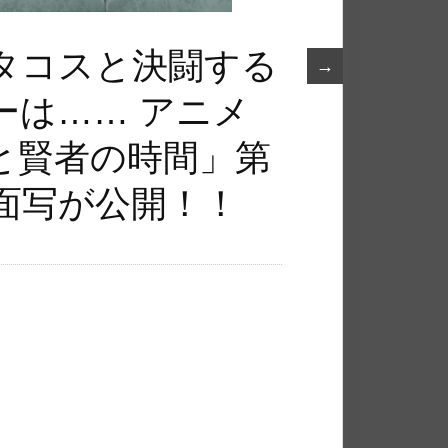
タコスと決闘する
→
ーは…… アニメ
と賢者の時間」第
面写が公開！！