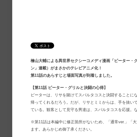
檜山大輔による異世界セクシーコメディ漫画「ピーター・
ン」連載）がまさかのテレビアニメ化！
第11話のあらすじと場面写真が到着しました。
【第11話 ピーター・グリルと決闘の心得】
ピーターは、リサを賭けてスパルタコスと決闘することに
帰ってくれるだろう。だが、リサとミミからは、手を抜い
ている。観客として見守る男達は、スパルタコスを応援。
※第11話は本編中に修正箇所がないため、「通常ver.」「大賢
ます。あらかじめ御了承ください。