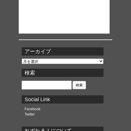
アーカイブ
ア
ー
カ
検索
イ
ブ
検
索:
Social Link
Facebook
Twitter
れポたま！について