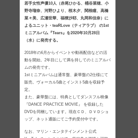
若手女性声優10人（赤尾ひかる、桶谷菜穂、小
野寺瑠奈、河野ひより、桜木夕、関根瞳、高橋
菜々美、広瀬世華、福積沙耶、丸岡和佳奈）に
よるユニット・teaRLove（ティアラブ） の1st
ミニアルバム『Tears』を2020年10月28日
（水）に発売する。
2018年の6月からイベントや動画配信などの活
動を開始。2年目にして満を持してのミニアルバ
ムの発売です。
1stミニアルバムは通常盤、豪華盤の2仕様にて
販売。ヴォーカル5曲とインスト5曲を収録予
定。
また、豪華盤には、特典としてダンスフル映像
『DANCE PRACTICE MOVIE』 を収録した
DVDを同梱しています。現在ＣＤ、ＤＶＤショ
ップ、ネット通販にてご予約受付中です。
なお、マリン・エンタテインメント公式