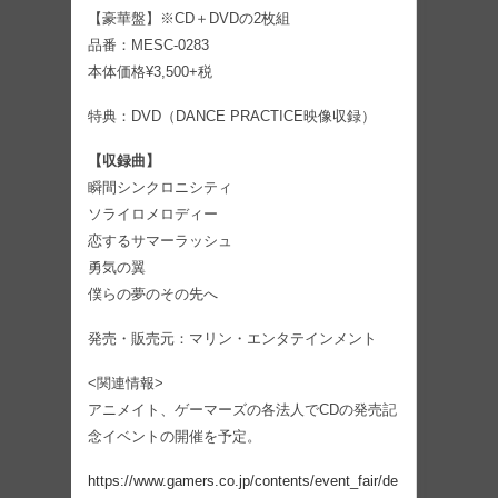
【豪華盤】※CD＋DVDの2枚組
品番：MESC-0283
本体価格¥3,500+税
特典：DVD（DANCE PRACTICE映像収録）
【収録曲】
瞬間シンクロニシティ
ソライロメロディー
恋するサマーラッシュ
勇気の翼
僕らの夢のその先へ
発売・販売元：マリン・エンタテインメント
<関連情報>
アニメイト、ゲーマーズの各法人でCDの発売記
念イベントの開催を予定。
https://www.gamers.co.jp/contents/event_fair/de