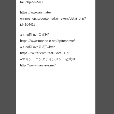
tail.php?id=540
https://www.animate-
onlineshop.jp/contents/fair_event/detail.php?
id=104418
●ｔeaRLove公式HP
https://www.marine-e.net/sp/tearlove/
●ｔeaRLove公式Twitter
https://twitter.com/teaRLove_TRL
●マリン・エンタテインメント公式HP
http://www.marine-e.net/