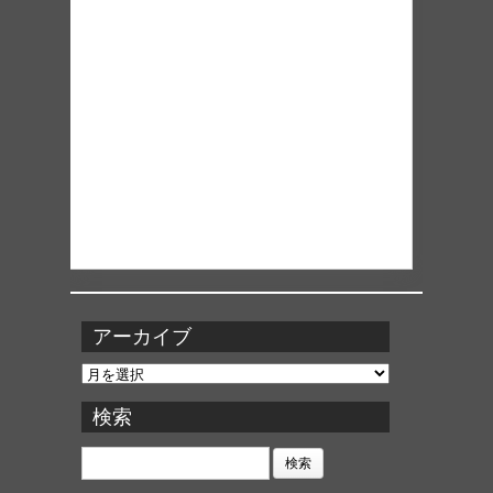
アーカイブ
ア
ー
カ
検索
イ
ブ
検
索: