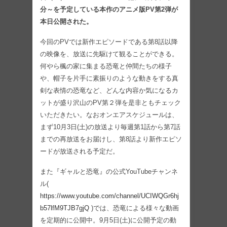
分～を予定している本作のアニメ版PV第2弾が
本日公開された。
今回のPVでは新作エピソードである第8話以降
の映像を、放送に先駆けて観ることができる。
何やら楓の家に集まる恐竜と仲間たちの様子
や、帽子を片手に素振りのような動きをする真
剣な表情の恐竜など、どんな内容か気になるカ
ットが盛り沢山のPV第２弾を是非ともチェック
いただきたい。なおオンエアスケジュールは、
まず10月3日(土)の放送より毎週第1話から第7話
までの再放送をお届けし、第8話より新作エピソ
ードが放送される予定だ。
また『ギャルと恐竜』の公式YouTubeチャンネ
ル(
https://www.youtube.com/channel/UCIWQGr6hj
b57lfM9TJB7gjQ
)では、恐竜による様々な動画
を定期的に公開中。9月5日(土)に公開予定の動