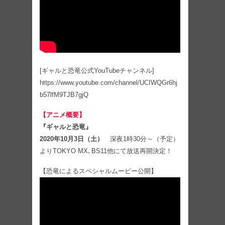
[ギャルと恐竜公式YouTubeチャンネル]
https://www.youtube.com/channel/UCIWQGr6hj
b57lfM9TJB7gjQ
【アニメ概要】
『ギャルと恐竜』
2020年10月3日（土）
深夜1時30分～（予定）
よりTOKYO MX､BS11他にて放送再開決定！
【恐竜によるスペシャルムービー公開】