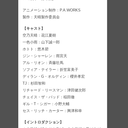
アニメーション制作：P.A.WORKS
製作：天晴製作委員会
【キャスト】
空乃天晴：花江夏樹
一色小雨：山下誠一郎
ホトト：悠木碧
ジン・シャーレン：雨宮天
アル・リオン：斉藤壮馬
ソフィア・テイラー：折笠富美子
ディラン・G・オルディン：櫻井孝宏
TJ：杉田智和
リチャード・リースマン：津田健次郎
チェイス・ザ・バッド：稲田徹
ギル・T・シガー：小野大輔
セス・リッチ・カーター：興津和幸
【イントロダクション】