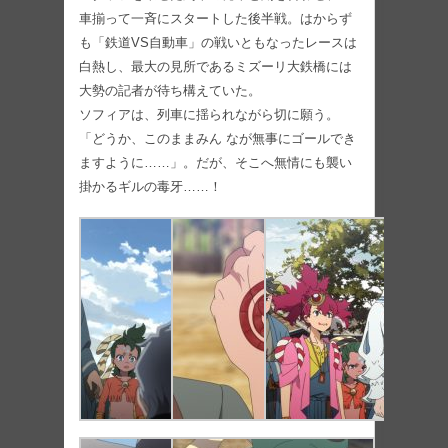
車揃って一斉にスタートした後半戦。はからず
も「鉄道VS自動車」の戦いともなったレースは
白熱し、最大の見所であるミズーリ大鉄橋には
大勢の記者が待ち構えていた。
ソフィアは、列車に揺られながら切に願う。
「どうか、このままみん なが無事にゴールでき
ますように……」。だが、そこへ無情にも襲い
掛かるギルの毒牙……！