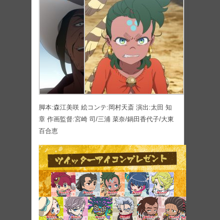
脚本:森江美咲 絵コンテ:岡村天斎 演出:太田 知
章 作画監督:宮崎 司/三浦 菜奈/鍋田香代子/大東
百合恵