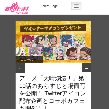
ニュース
→
←
アニメ「天晴爛漫！」第
10話のあらすじと場面写
を公開！ Twitterアイコン
配布企画とコラボカフェ
も開催！！