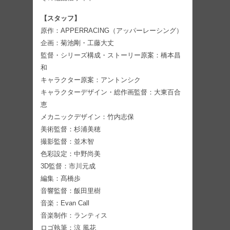
【スタッフ】
原作：APPERRACING（アッパーレーシング）
企画：菊池剛・工藤大丈
監督・シリーズ構成・ストーリー原案：橋本昌
和
キャラクター原案：アントンシク
キャラクターデザイン・総作画監督：大東百合
恵
メカニックデザイン：竹内志保
美術監督：杉浦美穂
撮影監督：並木智
色彩設定：中野尚美
3D監督：市川元成
編集：髙橋歩
音響監督：飯田里樹
音楽：Evan Call
音楽制作：ランティス
ロゴ執筆：涼 風花