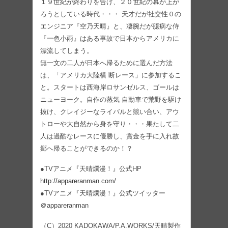
１９世紀が終わりを告げ、２０世紀の幕が上が
ろうとしている時代・・・ 天才だが社交性０の
エンジニア『空乃天晴』と、凄腕だが臆病な侍
『一色小雨』はある事故で日本からアメリカに
漂流してしまう。
無一文の二人が日本へ帰るために選んだ方法
は、「アメリカ大陸横 断レース」に参加するこ
と。スタートは西海岸ロサンゼルス、ゴールは
ニューヨーク。自作の蒸気 自動車で荒野を駆け
抜け、クレイジーなライバルと競い合い、アウ
トローや大自然から身を守り・・・果たして二
人は過酷なレースに優勝し、賞金を手に入れ故
郷へ帰ることができるのか！？
●TVアニメ『天晴爛漫！』公式HP
http://appareranman.com/
●TVアニメ『天晴爛漫！』公式ツイッター
＠appareranman
（C）2020 KADOKAWA/P.A.WORKS/天晴製作