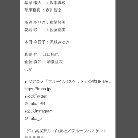
草摩 慊人 ：坂本真綾
草摩藉真 ：森川智之
魚谷 ありさ：種﨑敦美
花島 咲 ：佐藤聡美
本田 今日子：沢城みゆき
真鍋 翔 ：江口拓也
倉伎 真知 ：加隈亜衣
ほか
●TVアニメ「フルーツバスケット」公式HP URL
https://fruba.jp/
●公式Twitter
＠fruba_PR
●公式Instagram
＠fruba_pr
（C）高屋奈月・白泉社／フルーツバスケット