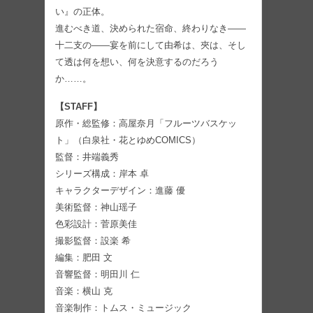
い』の正体。
進むべき道、決められた宿命、終わりなき――
十二支の――宴を前にして由希は、夾は、そし
て透は何を想い、何を決意するのだろう
か……。
【STAFF】
原作・総監修：高屋奈月「フルーツバスケッ
ト」（白泉社・花とゆめCOMICS）
監督：井端義秀
シリーズ構成：岸本 卓
キャラクターデザイン：進藤 優
美術監督：神山瑶子
色彩設計：菅原美佳
撮影監督：設楽 希
編集：肥田 文
音響監督：明田川 仁
音楽：横山 克
音楽制作：トムス・ミュージック