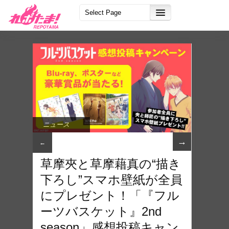
ニュース
→
←
草摩夾と草摩藉真の“描き
下ろし”スマホ壁紙が全員
にプレゼント！「『フル
ーツバスケット』2nd
season」感想投稿キャン