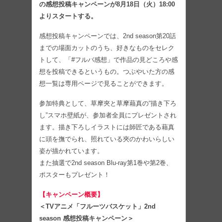
の感想投稿キャンペーンが8月18日（火）18:00
よりスタートする。
感想投稿キャンペーンでは、2nd season第20話
までの場面カットのうち、好きなものをセレク
トして、「#フルバ感想」で作品の見どころや感
想を投稿できるというもの。つぶやいた方の感
想一覧は専用ページで見ることができます。
参加特典として、草摩夾と草摩藉真の“描き下ろ
し”スマホ壁紙が、参加者全員にプレゼントされ
ます。描き下ろしイラストには師匠である藉真
に頭を撫でられ、照れている夾のかわいらしい
姿が描かれています。
また抽選で2nd season Blu-ray第1巻や第2巻、
ポスターもプレゼント！
【キャンペーン概要】
＜TVアニメ「フルーツバスケット」2nd
season 感想投稿キャンペーン＞