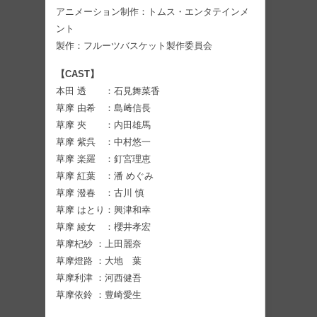
アニメーション制作：トムス・エンタテインメ
ント
製作：フルーツバスケット製作委員会
【CAST】
本田 透 ：石見舞菜香
草摩 由希 ：島﨑信長
草摩 夾 ：内田雄馬
草摩 紫呉 ：中村悠一
草摩 楽羅 ：釘宮理恵
草摩 紅葉 ：潘 めぐみ
草摩 潑春 ：古川 慎
草摩 はとり：興津和幸
草摩 綾女 ：櫻井孝宏
草摩杞紗 ：上田麗奈
草摩燈路 ：大地 葉
草摩利津 ：河西健吾
草摩依鈴 ：豊崎愛生