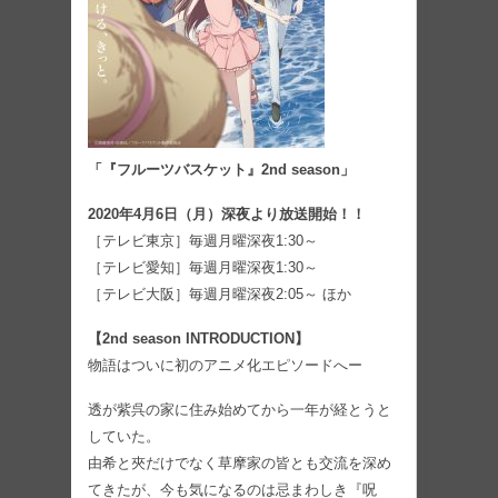
「『フルーツバスケット』2nd season」
2020年4月6日（月）深夜より放送開始！！
［テレビ東京］毎週月曜深夜1:30～
［テレビ愛知］毎週月曜深夜1:30～
［テレビ大阪］毎週月曜深夜2:05～ ほか
【2nd season INTRODUCTION】
物語はついに初のアニメ化エピソードへー
透が紫呉の家に住み始めてから一年が経とうと
していた。
由希と夾だけでなく草摩家の皆とも交流を深め
てきたが、今も気になるのは忌まわしき『呪