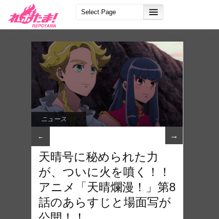
ニュース
→
←
天晴号に秘められた力
が、ついに火を噴く！！
アニメ「天晴爛漫！」第8
話のあらすじと場面写が
公開！！