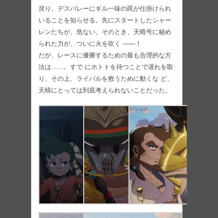
戻り、デスバレーにギル一味の罠が仕掛けられ
いることを知らせる。先にスタートしたシャー
レンたちが、危ない。そのとき、天晴号に秘め
られた力が、ついに火を吹く ――！
だが、レースに優勝するための最も合理的な方
法は……。すで にホトトを待つことで遅れを取
り、その上、ライバルを救うために動くな ど、
天晴にとっては到底考えられないことだった。