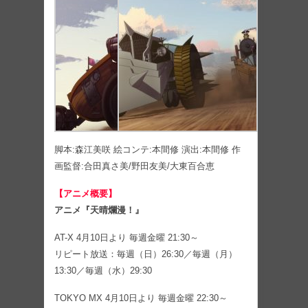
脚本:森江美咲 絵コンテ:本間修 演出:本間修 作
画監督:合田真さ美/野田友美/大東百合恵
【アニメ概要】
アニメ『天晴爛漫！』
AT-X 4月10日より 毎週金曜 21:30～
リピート放送：毎週（日）26:30／毎週（月）
13:30／毎週（水）29:30
TOKYO MX 4月10日より 毎週金曜 22:30～