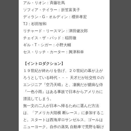
アル・リオン：斉藤壮馬
ソフィア・テイラー：折笠富美子
ディラン・G・オルディン：櫻井孝宏
TJ：杉田智和
リチャード・リースマン：津田健次郎
チェイス・ザ・バッド：稲田徹
ギル・T・シガー：小野大輔
セス・リッチ・カーター：興津和幸
【イントロダクション】
１９世紀が終わりを告げ、２０世紀の幕が上が
ろうとしている時代・・・ 天才だが社交性０の
エンジニア『空乃天晴』と、凄腕だが臆病な侍
『一色小雨』はある事故で日本からアメリカに
漂流してしまう。
無一文の二人が日本へ帰るために選んだ方法
は、「アメリカ大陸横 断レース」に参加するこ
と。スタートは西海岸ロサンゼルス、ゴールは
ニューヨーク。自作の蒸気 自動車で荒野を駆け