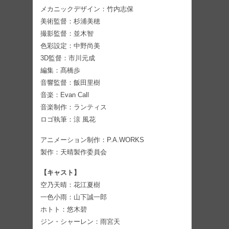
メカニックデザイン：竹内志保
美術監督：杉浦美穂
撮影監督：並木智
色彩設定：中野尚美
3D監督：市川元成
編集：髙橋歩
音響監督：飯田里樹
音楽：Evan Call
音楽制作：ランティス
ロゴ執筆：涼 風花
アニメーション制作：P.A.WORKS
製作：天晴製作委員会
【キャスト】
空乃天晴：花江夏樹
一色小雨：山下誠一郎
ホトト：悠木碧
ジン・シャーレン：雨宮天