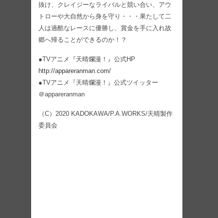
抜け、クレイジーなライバルと競い合い、アウ
トローや大自然から身を守り・・・果たして二
人は過酷なレースに優勝し、賞金を手に入れ故
郷へ帰ることができるのか！？
●TVアニメ『天晴爛漫！』公式HP
http://appareranman.com/
●TVアニメ『天晴爛漫！』公式ツイッター
＠appareranman
（C）2020 KADOKAWA/P.A.WORKS/天晴製作
委員会