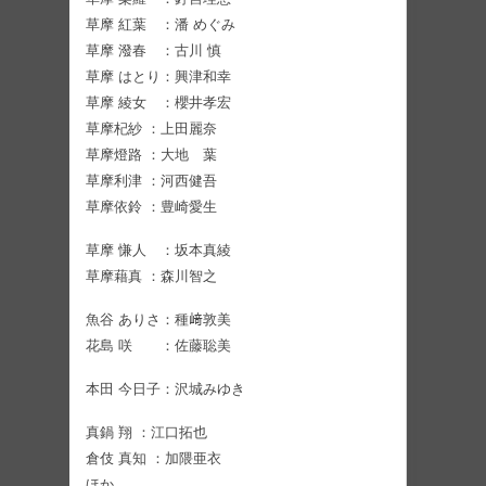
草摩 紅葉 ：潘 めぐみ
草摩 潑春 ：古川 慎
草摩 はとり：興津和幸
草摩 綾女 ：櫻井孝宏
草摩杞紗 ：上田麗奈
草摩燈路 ：大地 葉
草摩利津 ：河西健吾
草摩依鈴 ：豊崎愛生
草摩 慊人 ：坂本真綾
草摩藉真 ：森川智之
魚谷 ありさ：種﨑敦美
花島 咲 ：佐藤聡美
本田 今日子：沢城みゆき
真鍋 翔 ：江口拓也
倉伎 真知 ：加隈亜衣
ほか