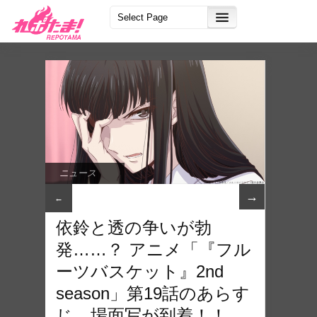
ニュース
→
←
依鈴と透の争いが勃
発……？ アニメ「『フル
ーツバスケット』2nd
season」第19話のあらす
じ、場面写が到着！！