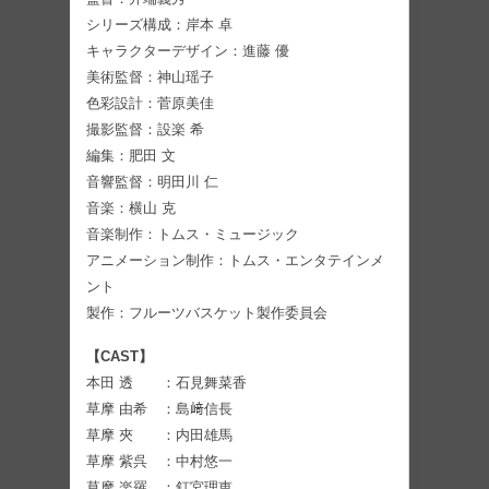
シリーズ構成：岸本 卓
キャラクターデザイン：進藤 優
美術監督：神山瑶子
色彩設計：菅原美佳
撮影監督：設楽 希
編集：肥田 文
音響監督：明田川 仁
音楽：横山 克
音楽制作：トムス・ミュージック
アニメーション制作：トムス・エンタテインメ
ント
製作：フルーツバスケット製作委員会
【CAST】
本田 透 ：石見舞菜香
草摩 由希 ：島﨑信長
草摩 夾 ：内田雄馬
草摩 紫呉 ：中村悠一
草摩 楽羅 ：釘宮理恵