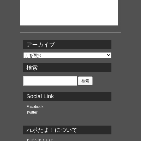
アーカイブ
ア
ー
カ
検索
イ
ブ
検
索:
Social Link
Facebook
Twitter
れポたま！について
れポたま！とは