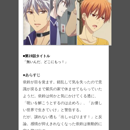
■第19話タイトル
「無いんだ、どこにもっ！」
■あらすじ
依鈴が目を覚ます。錯乱して気を失ったので意
識が戻るまで紫呉の家で休ませてもらっていた
ようだ。依鈴は何かと気にかけてくる透に、
「呪いを解こうとするのは止めろ」、「お優し
い世界で生きていけ」と警告する。
だが、譲れない透も「出しゃばります！」と反
論。感情が抑えきれなくなった依鈴は衝動的に