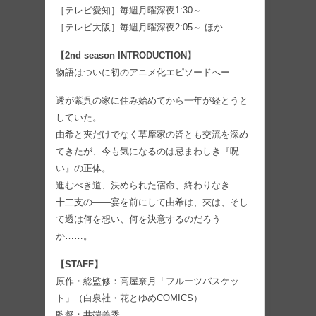
［テレビ愛知］毎週月曜深夜1:30～
［テレビ大阪］毎週月曜深夜2:05～ ほか
【2nd season INTRODUCTION】
物語はついに初のアニメ化エピソードへー
透が紫呉の家に住み始めてから一年が経とうと
していた。
由希と夾だけでなく草摩家の皆とも交流を深め
てきたが、今も気になるのは忌まわしき『呪
い』の正体。
進むべき道、決められた宿命、終わりなき――
十二支の――宴を前にして由希は、夾は、そし
て透は何を想い、何を決意するのだろう
か……。
【STAFF】
原作・総監修：高屋奈月「フルーツバスケッ
ト」（白泉社・花とゆめCOMICS）
監督：井端義秀