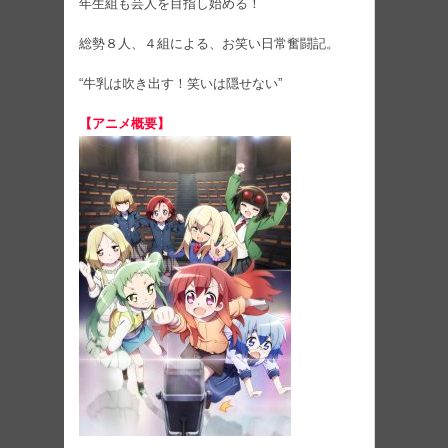
年生組も芸人を目指し始める！
総勢８人、４組による、お笑い日常奮闘記。
“牛乳は吹き出す！笑いは隠せない”
【アニメ概要】