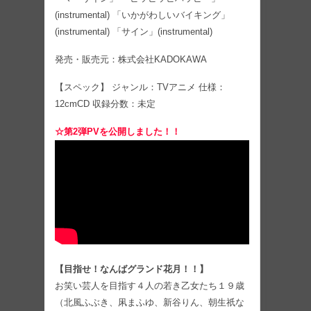
(instrumental) 「いかがわしいバイキング」
(instrumental) 「サイン」(instrumental)
発売・販売元：株式会社KADOKAWA
【スペック】 ジャンル：TVアニメ 仕様：
12cmCD 収録分数：未定
☆第2弾PVを公開しました！！
【目指せ！なんばグランド花月！！】
お笑い芸人を目指す４人の若き乙女たち１９歳
（北風ふぶき、凩まふゆ、新谷りん、朝生祇な