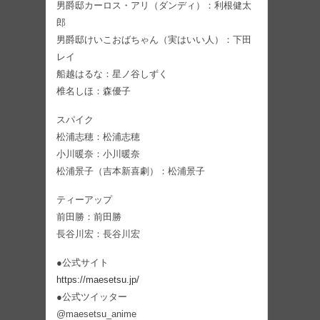
男爵邸カーロス・アリ（ダンディ）：利根健太
郎
男爵邸けいこおばちゃん（実はいい人）：下田
レイ
船越はるな：星ノ谷しずく
椎名しほ：森優子
スパイク
松浦志穂：松浦志穂
小川暖奈：小川暖奈
松浦景子（吉本新喜劇）：松浦景子
ティーアップ
前田勝：前田勝
長谷川宏：長谷川宏
●公式サイト
https://maesetsu.jp/
●公式ツイッター
@maesetsu_anime