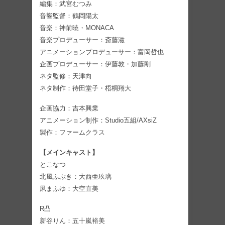
編集：武宮むつみ
音響監督：鶴岡陽太
音楽：神前暁・MONACA
音楽プロデューサー：斎藤滋
アニメーションプロデューサー：富岡哲也
企画プロデューサー：伊藤敦・加藤剛
ネタ監修：天津向
ネタ制作：待田堂子・梧桐翔大
企画協力：吉本興業
アニメーション制作：Studio五組/AXsiZ
製作：ファームクラス
【メインキャスト】
とこなつ
北風ふぶき：大西亜玖璃
凩まふゆ：大空直美
R凸
新谷りん：五十嵐裕美