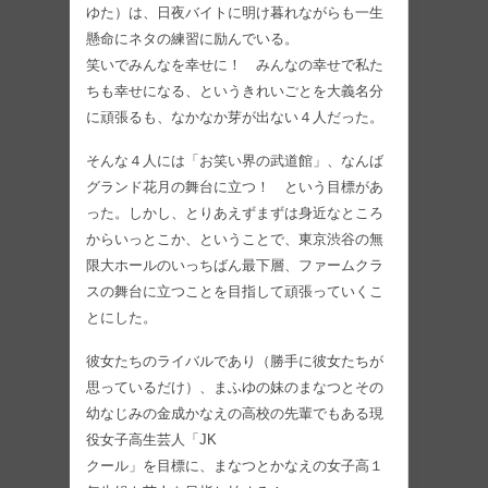
ゆた）は、日夜バイトに明け暮れながらも一生
懸命にネタの練習に励んでいる。
笑いでみんなを幸せに！ みんなの幸せで私た
ちも幸せになる、というきれいごとを大義名分
に頑張るも、なかなか芽が出ない４人だった。
そんな４人には「お笑い界の武道館」、なんば
グランド花月の舞台に立つ！ という目標があ
った。しかし、とりあえずまずは身近なところ
からいっとこか、ということで、東京渋谷の無
限大ホールのいっちばん最下層、ファームクラ
スの舞台に立つことを目指して頑張っていくこ
とにした。
彼女たちのライバルであり（勝手に彼女たちが
思っているだけ）、まふゆの妹のまなつとその
幼なじみの金成かなえの高校の先輩でもある現
役女子高生芸人「JK
クール」を目標に、まなつとかなえの女子高１