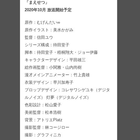
「まえせつ」
2020年10月 放送開始予定
原作：むげんだい∞
原作イラスト：美水かがみ
監督：信田ユウ
シリーズ構成：待田堂子
脚本：待田堂子・梧桐翔大・ジョー伊藤
キャラクターデザイン：平田雄三
総作画監督：小関雅・山内尚樹
漫才メインアニメーター：竹上貴雄
衣装デザイン：早川加寿子
プロップデザイン：コレサワシゲユキ（デジタ
ルノイズ） 灯夢（デジタルノイズ）
色彩設計：松山愛子
美術監督：松本浩樹
背景：アトリエPlatz
撮影監督：林コージロー
撮影：グラフィニカ