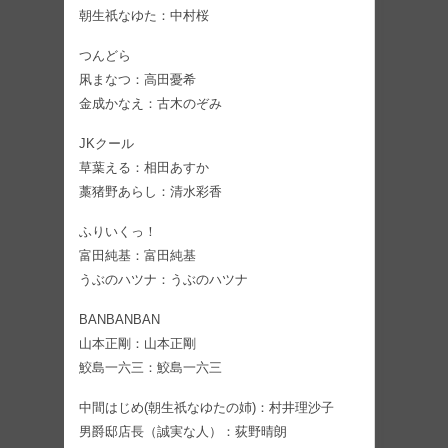
朝生祇なゆた：中村桜
つんどら
凩まなつ：高田憂希
金成かなえ：古木のぞみ
JKクール
草葉える：相田あすか
藁猪野あらし：清水彩香
ふりいくっ！
富田純基：富田純基
うぶのハツナ：うぶのハツナ
BANBANBAN
山本正剛：山本正剛
鮫島一六三：鮫島一六三
中間はじめ(朝生祇なゆたの姉)：村井理沙子
男爵邸店長（誠実な人）：荻野晴朗