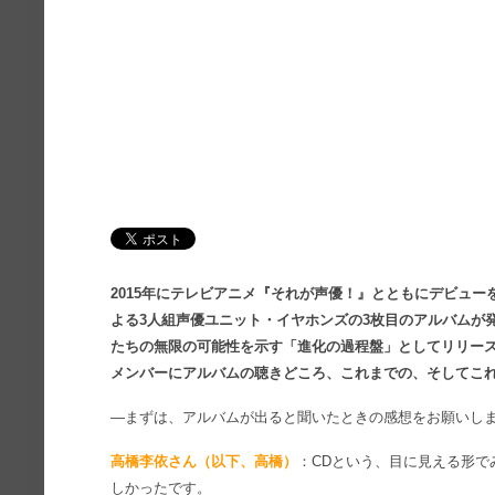
2015年にテレビアニメ『それが声優！』とともにデビュ
よる3人組声優ユニット・イヤホンズの3枚目のアルバムが
たちの無限の可能性を示す「進化の過程盤」としてリリー
メンバーにアルバムの聴きどころ、これまでの、そしてこ
―まずは、アルバムが出ると聞いたときの感想をお願いし
高橋李依さん（以下、高橋）
：CDという、目に見える形
しかったです。