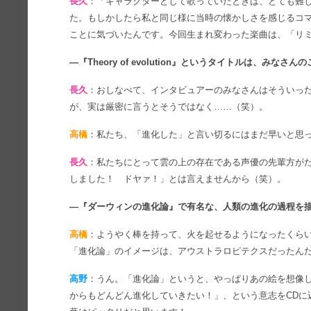
長久
：「キャラクターとして歌っていたときは、とても難
た。もしかしたら私と同じ様に当時の懐かしさを感じるコ
ことに気づいたんです。今回生まれ変わった楽曲は、「リ
―『Theory of evolution』というタイトルは、み
長久
：おしなべて、インタビュアーのみなさんはそういっ
が、実は厳密に言うとそうではなく……（笑）。
高橋
：私たち、「進化した」と言い切るにはまだ早いと思
長久
：私たちにとって雲の上の存在である声優の先輩方が
しました！ ドヤァ！」とは言えませんから（笑）。
―『ダーウィンの進化論』で有名な、人類の進化の過程を
高橋
：ようやく棒を持って、火を起せるようになったくら
「進化論」のイメージは、アウストラロピテクスだったん
高野
：うん。「進化論」というと、やっぱりあの絵を想像
からもどんどん進化していきたい！」、という意志をCDに