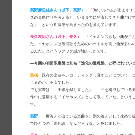
高野麻里佳さん（以下、高野）
：「3rdアルバムが出ます
ズの楽曲作りを考えると、いままでに発表してきた曲だけ
な」、という期待感が高まったのを覚えています。
長久友紀さん（以下、長久）
：「イヤホンズらしい曲がこ
た。イヤホンズは毎回歌うためのハードルが高い曲が多い
るんだ」というワクワク感が強かったです。
―今回の初回限定盤は別名「進化の過程盤」と呼ばれてい
高橋
：既存の楽曲をレコーディングし直すことについて、コ
じるのか、不安でした。
でも実際は、「主線を録り直した」、「曲を構成している
作中に登場する『イヤホンズ』として歌っていた」という
す。
高野
：一度答えが出ている楽曲を、別の答えとして改めて
でひとつの「進化論」なんだろうな、と感じました。