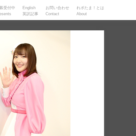
募受付中
English
お問い合わせ
れポたま！とは
esents
英訳記事
Contact
About