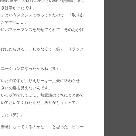
声優朝焼物語」の直前に左ひざの靭帯を損傷しまし
ときは辛かったです。
す」というスタンスでやってきたので、「取りあ
ったですね……。
いにパフォーマンスを見せてくれて、そのおかげ
かけにだらける……じゃなくて（笑）、リラック
ュエーションになったからね（笑）。
ていたのですが、りえりーは一足先に終わらせ
っきゅの姿も見えないんです。
ている状態でして……。無意識のうちにまとめて
とめておいてくれたんだ、ありがとう」って。
ました（笑）。
も普通になってくるのかな……と思ったエピソー