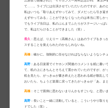
ム原宿で開催された「イヤホンズ一周年記念LIVE 東京
て……。ライブには出演させていただいたのですが、あの
私はいつも「取りあえずやってみて、ダメだったら引き返
えずやってみる」ことができなくなったのは本当に苦しか
でもライブ当日は、私のぶんまでふたりがステージいっぱ
で、私はだらけることができました（笑）。
長久
：思えば、りえりー（高橋さん）はあのライブをきっ
スすることを覚えられたのかもしれないね。
高橋
：確かに。強制的に任せなければならないようなシチ
高野
：ある日楽屋でイヤホンズ関連のコメントを紙に書い
て、机の上にきちんとそろえて置かれていたのですが、が
机を見たら、がっきゅが書き終えたと思われる紙が散乱し
おいたら、ちょうど楽屋に戻ってきたがっきゅが「あ、ま
高橋
：そこで面倒に思わないまりんかもすごいな、と思い
高野
：長いこと一緒に活動していると、こういうやり取り
ドでした（笑）。