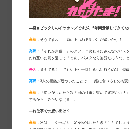
―息もピッタリのイヤホンズですが、5年間活動してきてな
高橋
：そうですね……肉にまつわる想い出が多いかな？
高野
：『それが声優！』のアフレコ終わりにみんなでパス
だお互いに気を遣って「まあ、パスタなら無難だろうな」
長久
：覚えてる！ でもいまや一緒に食べに行くのは「焼
高野
：3人の距離が近づいたことで、一緒に食べるものも変
高橋
：「匂いがついたら次の日の仕事に響いて迷惑かも？
するから」みたいな（笑）。
―お仕事での想い出は？
高橋
：私は……やっぱり、足を怪我したときのことでしょうか