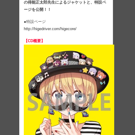
の得能正太郎先生によるジャケットと、特設ペ
ージを公開！！
●特設ページ
http://higedriver.com/higecore/
【CD概要】