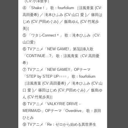
（CV:小澤亜李）
④ 「Shake！」 歌：fourfolium ［涼風青葉 (CV:
高田憂希) ／ 滝本ひふみ (CV:山口 愛 )／ 篠田は
じめ (CV:戸田めぐみ) ／ 飯島ゆん (CV:竹尾歩
美)］
⑤ 「ワタシConnect＊」 歌：滝本ひふみ（CV:
山口愛）
⑥ TVアニメ「NEW GAME!」第3話挿入歌
「CONTINUE…?」 歌：涼風青葉（CV:高田憂
希）
⑦ TVアニメ「NEW GAME!!」OPテーマ
「STEP by STEP UP↑↑↑↑」 歌：fourfolium
［涼風青葉 (CV:高田憂希) ／ 滝本ひふみ (CV:山
口 愛 )／ 篠田はじめ (CV:戸田めぐみ) ／ 飯島ゆ
ん (CV:竹尾歩美)］
⑧ TVアニメ「VALKYRIE DRIVE -
MERMAID-」OPテーマ「Overdrive」 歌：原田
ひとみ
⑨ TVアニメ「Re：ゼロから始める異世界生