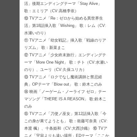
活」後期エンディングテーマ「Stay Alive」
歌：エミリア（CV:高橋李依）
⑩ TVアニメ「Re：ゼロから始める異世界生
活」第18話挿入歌「Wishing」 歌：レム（CV:
水瀬いのり）
⑪ TVアニメ「幼女戦記」挿入歌「戦線のリア
リズム」 歌：新菜まこ
⑫ TVアニメ「少女終末旅行」エンディングテ
ーマ「More One Night」 歌：チト（CV:水瀬い
のり）、ユーリ（CV:久保ユリカ）
⑬ TVアニメ「ロクでなし魔術講師と禁忌経
典」OPテーマ「Blow out」 歌：鈴木このみ
⑭ 映画「ノーゲーム・ノーライフ ゼロ」テー
マソング「THERE IS A REASON」 歌:鈴木こ
のみ
⑮ TVアニメ「刀使ノ巫女」第12話挿入歌「今
この身が果てようとも」 歌：衛藤可奈美（CV:
本渡 楓）、十条姫和（CV:大西沙織） ⑯ TVア
ニメ「宇宙よりも遠い場所」EDテーマ「ここか