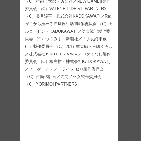
（C）得能正太郎・芳文社／NEW GAME!!製作
委員会 （C）VALKYRIE DRIVE PARTNERS
（C）長月達平・株式会社KADOKAWA刊／Re:
ゼロから始める異世界生活1製作委員会 （C）カ
ルロ・ゼン・KADOKAWA刊／幼女戦記製作委
員会 （C）つくみず・新潮社／「少女終末旅
行」製作委員会 （C）2017 羊太郎・三嶋くろね
／株式会社ＫＡＤＯＫＡＷＡ／ロクでなし製作
委員会 （C）榎宮祐・株式会社KADOKAWA刊
／ノーゲーム・ノーライフ ゼロ製作委員会
（C）伍箇伝計画／刀使ノ巫女製作委員会
（C）YORIMOI PARTNERS