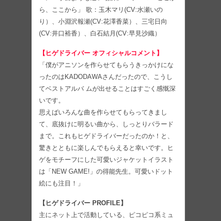
ら、ここから」 歌：玉木マリ(CV:水瀬いの
り）、小淵沢報瀬(CV:花澤香菜）、三宅日向
(CV:井口裕香）、白石結月(CV:早見沙織）
【ヒゲドライバー オフィシャルコメント】
「僕がアニソンを作らせてもらうきっかけにな
ったのはKADODAWAさんだったので、こうし
てベストアルバ ムが出せることはすごく感慨深
いです。
思えばいろんな曲を作らせてもらってきまし
て、底抜けに明るい曲から、しっとりバラード
まで。これもヒゲドライバーだったのか！と、
驚きとともに楽しんでもらえると幸いです。ヒ
ゲをモチーフにした可愛いジャケットイラスト
は「NEW GAME!」の得能先生。可愛いドット
絵にも注目！」
【ヒゲドライバー PROFILE】
主にネット上で活動している、ピコピコ系ミュ