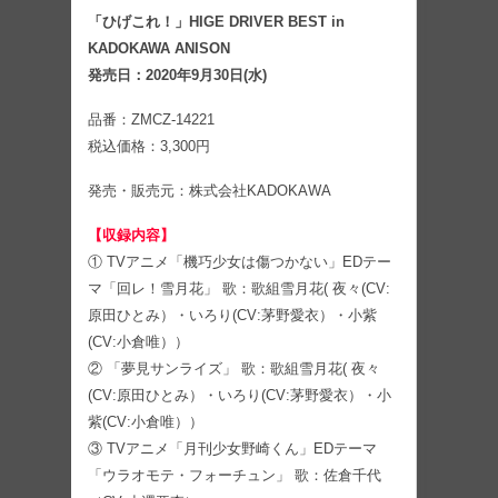
「ひげこれ！」HIGE DRIVER BEST in
KADOKAWA ANISON
発売日：2020年9月30日(水)
品番：ZMCZ-14221
税込価格：3,300円
発売・販売元：株式会社KADOKAWA
【収録内容】
① TVアニメ「機巧少女は傷つかない」EDテー
マ「回レ！雪月花」 歌：歌組雪月花( 夜々(CV:
原田ひとみ）・いろり(CV:茅野愛衣）・小紫
(CV:小倉唯））
② 「夢見サンライズ」 歌：歌組雪月花( 夜々
(CV:原田ひとみ）・いろり(CV:茅野愛衣）・小
紫(CV:小倉唯））
③ TVアニメ「月刊少女野崎くん」EDテーマ
「ウラオモテ・フォーチュン」 歌：佐倉千代