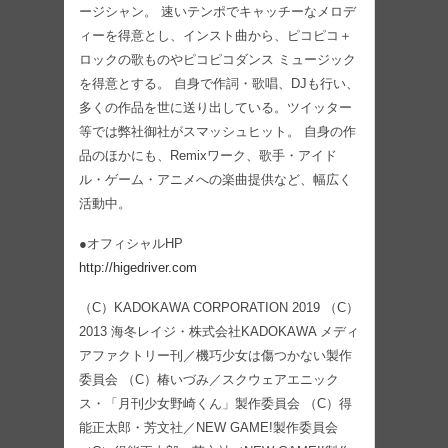
ージシャン。 速いテンポでキャッチーなメロデ
ィーを得意とし、インスト曲から、ピコピコ＋
ロックの歌ものやピコピコダンス ミュージック
を得意とする。 自身で作詞・歌唱、DJも行い、
多くの作品を世に送り出している。ツイッター
等では弊社御社がスマッシュヒット。 自身の作
品のほかにも、Remixワーク、歌手・アイド
ル・ゲーム・アニメへの楽曲提供など、幅広く
活動中。
●オフィシャルHP
http://higedriver.com
（C）KADOKAWA CORPORATION 2019 （C）
2013 海冬レイジ・株式会社KADOKAWA メディ
アファクトリー刊／機巧少女は傷つかない製作
委員会 （C）椿いづみ／スクウェアエニック
ス・「月刊少女野崎くん」製作委員会 （C）得
能正太郎・芳文社／NEW GAME!製作委員会