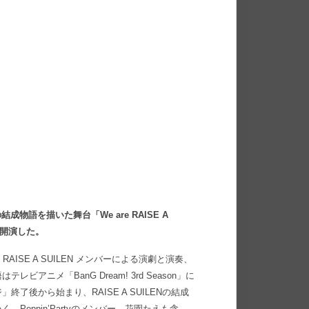
の結成物語を描いた舞台「We are RAISE A
水）に開演した。
AISE A SUILEN メンバーによる演劇と演奏、
ニメ「BanG Dream! 3rd Season」に
後から始まり、RAISE A SUILENの結成
oppin’Partyのメンバー、花園たえも含