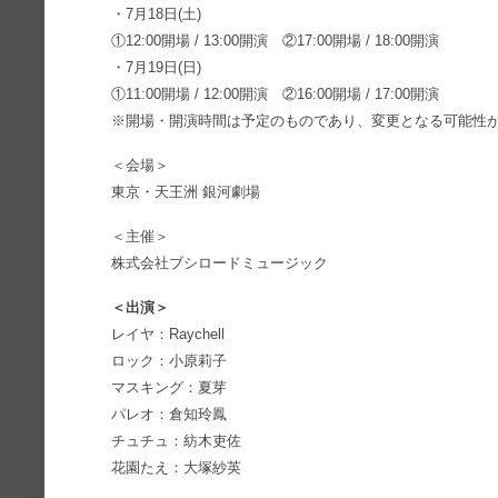
・7月18日(土)
①12:00開場 / 13:00開演 ②17:00開場 / 18:00開演
・7月19日(日)
①11:00開場 / 12:00開演 ②16:00開場 / 17:00開演
※開場・開演時間は予定のものであり、変更となる可能性
＜会場＞
東京・天王洲 銀河劇場
＜主催＞
株式会社ブシロードミュージック
＜出演＞
レイヤ：Raychell
ロック：小原莉子
マスキング：夏芽
パレオ：倉知玲鳳
チュチュ：紡木吏佐
花園たえ：大塚紗英