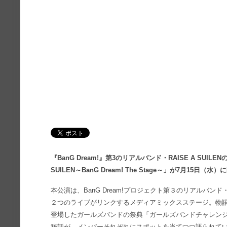
『BanG Dream!』第3のリアルバンド・RAISE A SUILEN
SUILEN～BanG Dream! The Stage～」が7月15日（
本公演は、BanG Dream!プロジェクト第３のリアルバンド・R
２つのライブがリンクするメディアミックスステージ。物語はテレビア
登場したガールズバンドの祭典「ガールズバンドチャレンジ」終了
秘話が、メンバーそれぞれにスポットを当てつつ語られていく。P