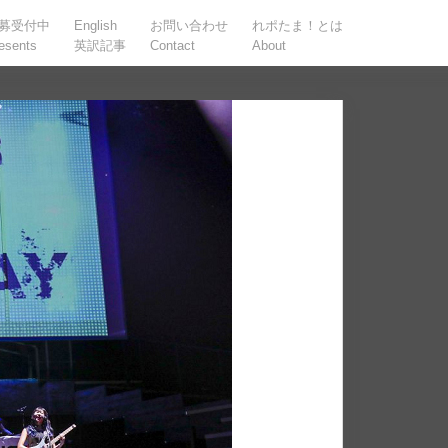
募受付中
English
お問い合わせ
れポたま！とは
esents
英訳記事
Contact
About