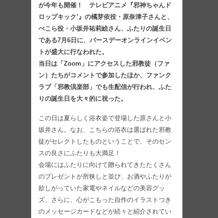
が今年も開催！ テレビアニメ『邪神ちゃんド
ロップキック’』の橘芽依役・原奈津子さんと、
ぺこら役・小坂井祐莉絵さん、ふたりの誕生日
である7月6日に、バースデーオンラインイベン
トが盛大に行なわれた。
当日は「Zoom」にアクセスした邪教徒（ファ
ン）たちがコメントで参加したほか、ファンク
ラブ「邪教倶楽部」でも生配信が行われ、ふた
りの誕生日を大々的に祝った。
この日は夏らしく浴衣姿で登場した原さんと小
坂井さん。なお、こちらの浴衣は選ばれた邪教
徒がセレクトしたものということで、そのセン
スの良さにふたりも大満足！
会場にはふたりに向けて贈られてきたたくさん
のプレゼントが所狭しと並び、お酒やふたりが
欲しがっていた家電やネイルなどの美容グッ
ズ、さらに、心がこもった自作のイラストつき
のメッセージカードなどが続々と紹介されてい