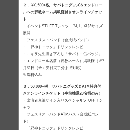
２．￥6,500+税 サバトニグッズ＆エンドロー
ルへの邪教ネーム掲載権付きオンラインチケッ
ト
・イベントSTUFF Tシャツ [M, L, XL]3サイズ
展開
・フェスリストバンド（合成紙バンド）
・「邪神トニック」ドリンクレシピ
・ユキヲ先生描き下ろし「サバトニ缶バッジ」
・エンドロール名前（邪教ネーム）掲載権（※7
月31日（金）受付完了分まで対応）
※送料込み
３．50,000+税 サバトニグッズ＆ATM特典付
きオンラインチケット（事前抽選20名様のみ）
・出演者直筆サイン入りスペシャルSTUFF Tシ
ャツ
・フェスリストバンドATMパス（合成紙バン
ド）
・「邪神トニック」ドリンクレシピ