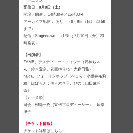
ートニック
配信日：8月8日（土）
開場／開演： 14時30分／15時00分
アーカイブ配信： あり （8月9日（日） 23:59
まで）
配信：Stagecrowd （URLは7月10日（金）20
時発表）
【出演者】
ZAMB、デスティニー・ノイジー（邪神ちゃ
ん：鈴木愛奈、花園ゆりね：大森日雅）、
halca、フォーリンポップ（ぺこら：小坂井祐莉
絵、ぽぽろん：佐々木李子、ぴの：山田麻莉
奈）
【五十音順】
司会：栁瀬一樹（宣伝プロデューサー）、原奈
津子
【チケット情報】
チケット詳細はこちら：