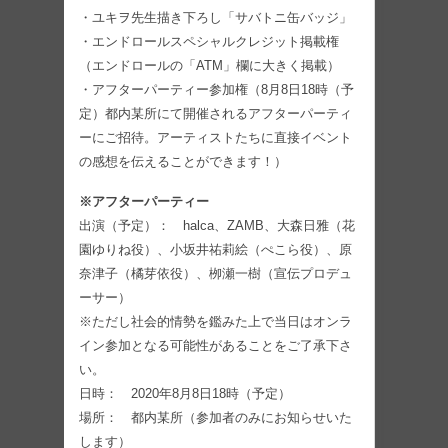
・ユキヲ先生描き下ろし「サバトニ缶バッジ」
・エンドロールスペシャルクレジット掲載権
（エンドロールの「ATM」欄に大きく掲載）
・アフターパーティー参加権（8月8日18時（予
定）都内某所にて開催されるアフターパーティ
ーにご招待。アーティストたちに直接イベント
の感想を伝えることができます！）
※アフターパーティー
出演（予定）： halca、ZAMB、大森日雅（花
園ゆりね役）、小坂井祐莉絵（ぺこら役）、原
奈津子（橘芽依役）、栁瀬一樹（宣伝プロデュ
ーサー）
※ただし社会的情勢を鑑みた上で当日はオンラ
イン参加となる可能性があることをご了承下さ
い。
日時： 2020年8月8日18時（予定）
場所： 都内某所（参加者のみにお知らせいた
します）