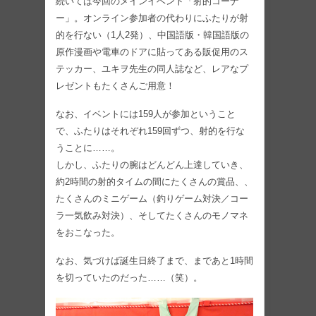
続いては今回のメインイベント「射的コーナ
ー」。オンライン参加者の代わりにふたりが射
的を行ない（1人2発）、中国語版・韓国語版の
原作漫画や電車のドアに貼ってある販促用のス
テッカー、ユキヲ先生の同人誌など、レアなプ
レゼントもたくさんご用意！
なお、イベントには159人が参加ということ
で、ふたりはそれぞれ159回ずつ、射的を行な
うことに……。
しかし、ふたりの腕はどんどん上達していき、
約2時間の射的タイムの間にたくさんの賞品、、
たくさんのミニゲーム（釣りゲーム対決／コー
ラ一気飲み対決）、そしてたくさんのモノマネ
をおこなった。
なお、気づけば誕生日終了まで、まであと1時間
を切っていたのだった……（笑）。