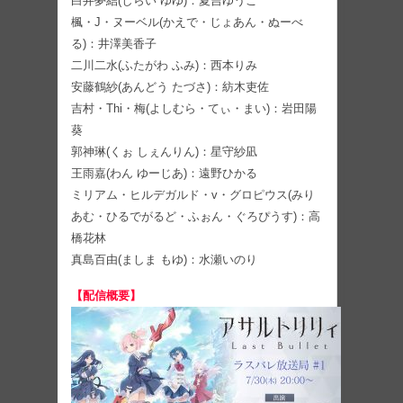
白井夢結(しらい ゆゆ)：夏吉ゆうこ
楓・J・ヌーベル(かえで・じょあん・ぬーべ
る)：井澤美香子
二川二水(ふたがわ ふみ)：西本りみ
安藤鶴紗(あんどう たづさ)：紡木吏佐
吉村・Thi・梅(よしむら・てぃ・まい)：岩田陽
葵
郭神琳(くぉ しぇんりん)：星守紗凪
王雨嘉(わん ゆーじあ)：遠野ひかる
ミリアム・ヒルデガルド・v・グロピウス(みり
あむ・ひるでがるど・ふぉん・ぐろぴうす)：高
橋花林
真島百由(ましま もゆ)：水瀬いのり
【配信概要】