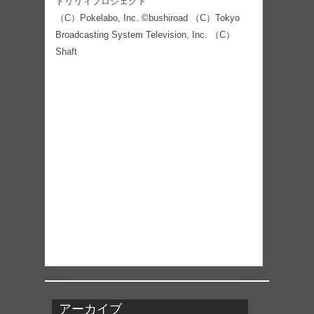
トリリィプロジェクト
（C）Pokelabo, Inc. ©bushiroad （C）Tokyo
Broadcasting System Television, Inc. （C）
Shaft
アーカイブ