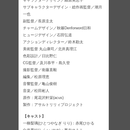
キャラクターデザイン／細居美恵子
サブキャラクターデザイン・総作画監督／潮月
一也
副監督／長原圭太
チャームデザイン／秋篠Denforword日和
ヒュージデザイン／石田弘道
アクションディレクター／鈴木勘太
美術監督 丸山康司／北井真理江
色彩設計／日比野仁
CG監督／及川恭平・島久登
撮影監督／衛藤直毅
編集／松原理恵
音響監督／亀山俊樹
音楽／松田彬人
原作：尾花沢軒栄(acus)
製作：アサルトリリィプロジェクト
【キャスト】
一柳梨璃(ひとつやなぎ りり)：赤尾ひかる