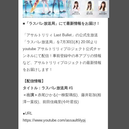
■「ラスバレ放送局」にて最新情報をお届け！
「アサルトリリィ Last Bullet」の公式生放送
「ラスバレ放送局」を7月30日(木) 20:00より
youtube アサルトリリィプロジェクト公式チャ
ンネルにて配信！事前登録中の本アプリの情報
など、アサルトリリィプロジェクトの最新情報
をお届けします！
【配信情報】
タイトル：ラスバレ放送局 #1
＜出演＞
赤尾ひかる(一柳梨璃役)、藤井彩加(相
澤一葉役)、前田佳織里(今叶星役)
●URL
https://www.youtube.com/assaultlilypj