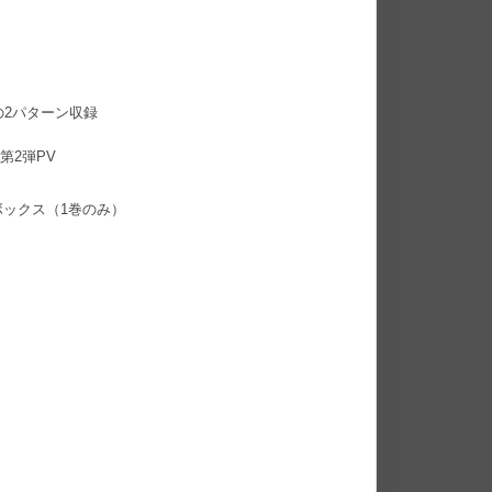
の2パターン収録
第2弾PV
ックス（1巻のみ）