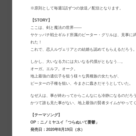
※原則として毎週1話ずつの放送／配信となります。
【STORY】
ここは、剣と魔法の世界――
ヤケッパチ戦士ギルド所属のピーター・グリルは、見事に
れた！
これで、恋人ルヴェリアとの結婚も認めてもらえるだろう
しかし、大いなる力には大いなる代償がともなう…。
オーガ。エルフ。オーク。
地上最強の遺伝子を狙う様々な異種族の女たちが、
ピーターの子種を狙い、今まさに蠢きだそうとしていた。
なぜ人は、事が終わってからこんなにも冷静になるのだろ
かつて誰も見た事がない、地上最強の賢者タイムがやって
【テーマソング】
OP：ニノミヤユイ「つらぬいて憂鬱」
発売日：2020年8月19日（水）