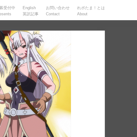
募受付中
English
お問い合わせ
れポたま！とは
esents
英訳記事
Contact
About