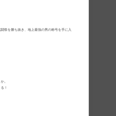
武闘祭を勝ち抜き、地上最強の男の称号を手に入
。
うか。
くる！