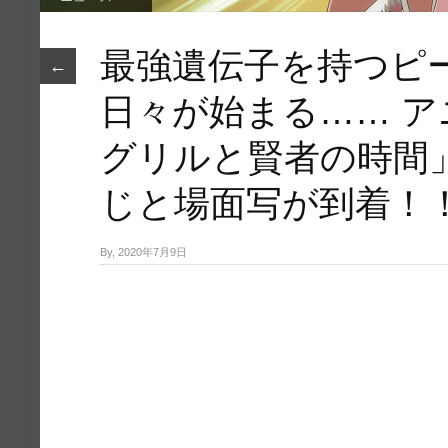
最強遺伝子を持つピ
←
日々が始まる…… 
グリルと賢者の時間
じと場面写が到着！
By, 2020年7月9日