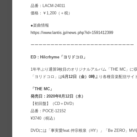
品番：LACM-24011
価格：￥1,200（＋税）
●楽曲情報
https://www.lantis.jp/news.php?id=1591412399
ーーーーーーーーーーーーーーーーーーーーーーーーーー
ED：Hilcrhyme「ヨリドコロ」
1年半ぶり通算9枚目のオリジナルアルバム「THE MC」に
「ヨリドコロ」は
6月12日（金）0時
より各種音楽配信サイ
「THE MC」
発売日：2020年8月12日（水）
【初回盤】（CD＋DVD）
品番：POCE-12152
¥3740（税込）
DVDには「事実愛feat.仲宗根泉（HY）」「Be ZERO」MV