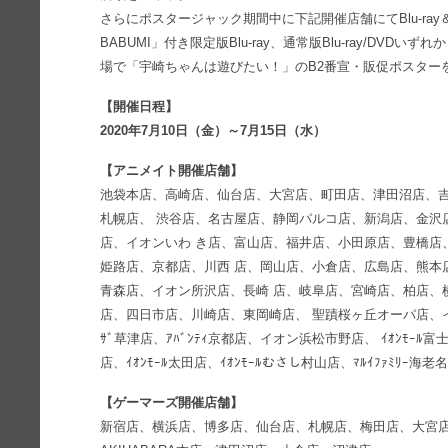
さらにポスタージャック期間中に下記開催店舗にてBlu-ray＆
BABUMI」付き限定版Blu-ray、通常版Blu-ray/DVD
場で「宇崎ちゃんは遊びたい！」のB2番宣・販促ポスター
【開催日程】
2020年7月10日（金）～7月15日（水）
【アニメイト開催店舗】
池袋本店、高崎店、仙台店、大宮店、町田店、津田沼店、
札幌店、 渋谷店、名古屋店、静岡パルコ店、新潟店、金沢
店、イオンいわ き店、富山店、福井店、小田原店、豊橋店
姫路店、京都店、川西 店、岡山店、小倉店、広島店、熊本
青森店、イオン所沢店、長崎 店、岐阜店、宮崎店、柏店、
店、四日市店、川崎店、東岡崎店、 聖蹟桜ヶ丘オーパ店、イオン
ｻﾞ草津店、ｱﾊﾞﾝﾃｨ京都店、イオン浜松市野店、 ｲｵﾝﾓｰﾙ富士
店、ｲｵﾝﾓｰﾙ太田店、ｲｵﾝﾓｰﾙむさし村山店、ﾏﾙｲﾌｧﾐﾘｰ海老名
【ゲーマーズ開催店舗】
新宿店、横浜店、博多店、仙台店、札幌店、梅田店、大宮