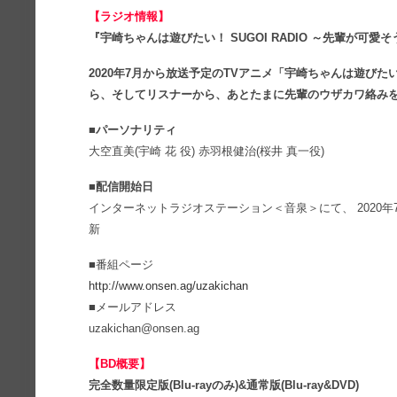
【ラジオ情報】
『宇崎ちゃんは遊びたい！ SUGOI RADIO ～先輩が可
2020年7月から放送予定のTVアニメ「宇崎ちゃんは遊び
ら、そしてリスナーから、あとたまに先輩のウザカワ絡み
■パーソナリティ
大空直美(宇崎 花 役) 赤羽根健治(桜井 真一役)
■配信開始日
インターネットラジオステーション＜音泉＞にて、 2020年
新
■番組ページ
http://www.onsen.ag/uzakichan
■メールアドレス
uzakichan@onsen.ag
【BD概要】
完全数量限定版(Blu-rayのみ)&通常版(Blu-ray&DVD)