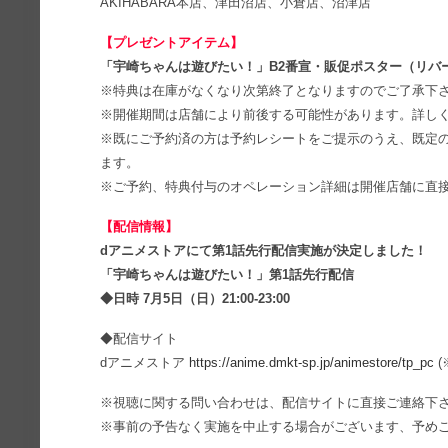
AKIHABARA本店、津田沼店、小倉店、沼津店
【プレゼントアイテム】
「宇崎ちゃんは遊びたい！」B2番宣・販促ポスター（リバ
※特典は在庫がなくなり次第終了となりますのでご了承下
※開催期間は店舗により前後する可能性があります。詳し
※既にご予約済の方は予約レシートをご提示のうえ、既定
ます。
※ご予約、特典付与のオペレーション詳細は開催店舗に直
【配信情報】
dアニメストアにて第1話先行配信実施が決定しました！
「宇崎ちゃんは遊びたい！」第1話先行配信
◆日時 7月5日（日）21:00-23:00
◆配信サイト
dアニメストア
https://anime.dmkt-sp.jp/animestore/tp_pc
(
※視聴に関する問い合わせは、配信サイトに直接ご連絡下
※事前の予告なく実施を中止する場合がございます、予め