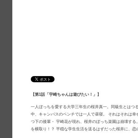
【第1話「宇崎ちゃんは遊びたい！」】
一人ぼっちを愛する大学三年生の桜井真一。同級生とはつる
中、キャンパスのベンチでは一人で昼寝。 それはそれは幸
つ下の後輩・ 宇崎花が現れ、桜井のぼっち楽園は崩壊する
を横取り！？ 平穏な学生生活を送るはずだった桜井に、恋