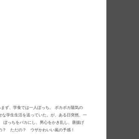
まず、学食では一人ぼっち。 ポカポカ陽気の
せな学生生活を送っていた。が、ある日突然、一
。 ぼっちをバカにし、男心をかき乱し、唐揚げ
の？ ただの？ ウザかわいい嵐の予感！