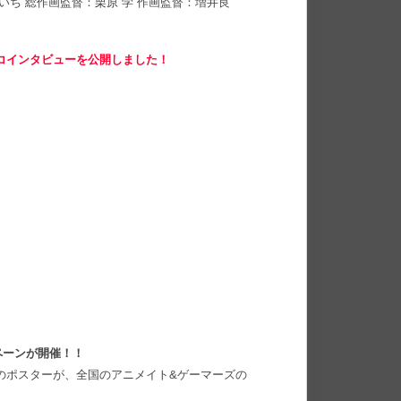
いち 総作画監督：栗原 学 作画監督：増井良
コインタビューを公開しました！
ペーンが開催！！
のポスターが、全国のアニメイト&ゲーマーズの