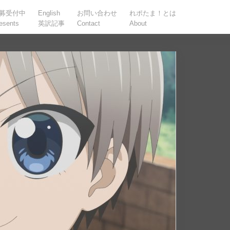
募受付中
English
お問い合わせ
れポたま！とは
esents
英訳記事
Contact
About