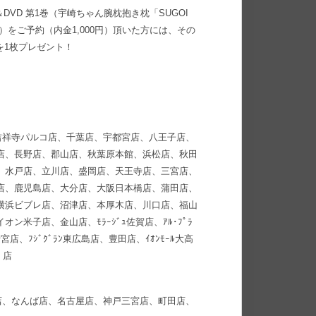
DVD 第1巻（宇崎ちゃん腕枕抱き枕「SUGOI
いずれか）をご予約（内金1,000円）頂いた方には、その
を1枚プレゼント！
吉祥寺パルコ店、千葉店、宇都宮店、八王子店、
店、長野店、郡山店、秋葉原本館、浜松店、秋田
、水戸店、立川店、盛岡店、天王寺店、三宮店、
店、鹿児島店、大分店、大阪日本橋店、蒲田店、
横浜ビブレ店、沼津店、本厚木店、川口店、福山
米子店、金山店、ﾓﾗｰｼﾞｭ佐賀店、ｱﾙ･ﾌﾟﾗ
宮店、ﾌｼﾞｸﾞﾗﾝ東広島店、豊田店、ｲｵﾝﾓｰﾙ大高
 店
店、なんば店、名古屋店、神戸三宮店、町田店、