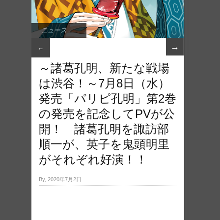
ニュース
→
←
～諸葛孔明、新たな戦場
は渋谷！～7月8日（水）
発売「パリピ孔明」第2巻
の発売を記念してPVが公
開！ 諸葛孔明を諏訪部
順一が、英子を鬼頭明里
がそれぞれ好演！！
By, 2020年7月2日