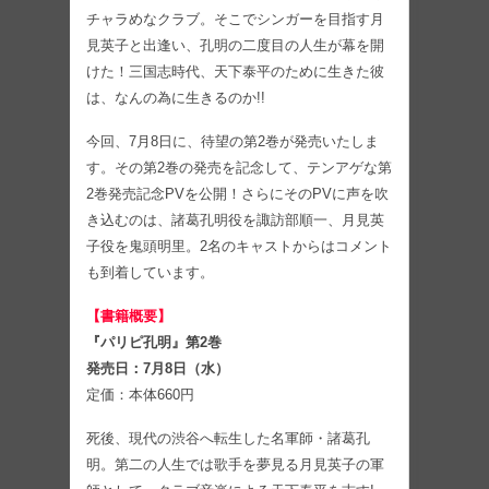
チャラめなクラブ。そこでシンガーを目指す月
見英子と出逢い、孔明の二度目の人生が幕を開
けた！三国志時代、天下泰平のために生きた彼
は、なんの為に生きるのか!!
今回、7月8日に、待望の第2巻が発売いたしま
す。その第2巻の発売を記念して、テンアゲな第
2巻発売記念PVを公開！さらにそのPVに声を吹
き込むのは、諸葛孔明役を諏訪部順一、月見英
子役を鬼頭明里。2名のキャストからはコメント
も到着しています。
【書籍概要】
『パリピ孔明』第2巻
発売日：7月8日（水）
定価：本体660円
死後、現代の渋谷へ転生した名軍師・諸葛孔
明。第二の人生では歌手を夢見る月見英子の軍