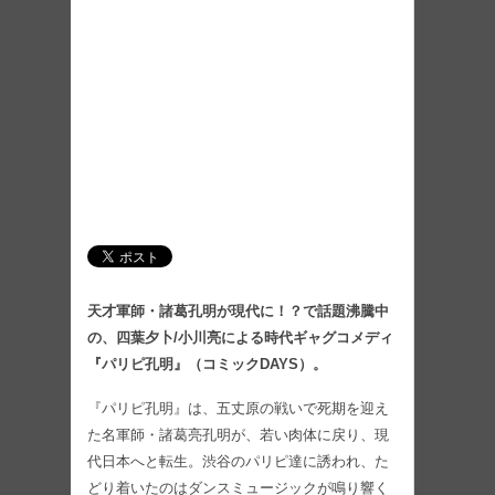
天才軍師・諸葛孔明が現代に！？で話題沸騰中
の、四葉夕卜/小川亮による時代ギャグコメディ
『パリピ孔明』（コミックDAYS）。
『パリピ孔明』は、五丈原の戦いで死期を迎え
た名軍師・諸葛亮孔明が、若い肉体に戻り、現
代日本へと転生。渋谷のパリピ達に誘われ、た
どり着いたのはダンスミュージックが鳴り響く