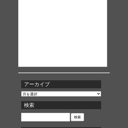
アーカイブ
ア
ー
カ
検索
イ
ブ
検
索: