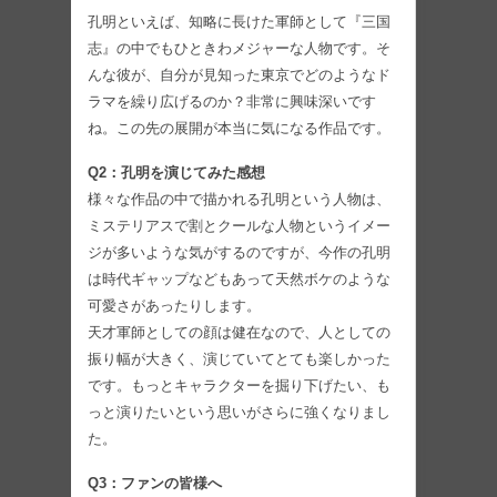
孔明といえば、知略に長けた軍師として『三国
志』の中でもひときわメジャーな人物です。そ
んな彼が、自分が見知った東京でどのようなド
ラマを繰り広げるのか？非常に興味深いです
ね。この先の展開が本当に気になる作品です。
Q2：孔明を演じてみた感想
様々な作品の中で描かれる孔明という人物は、
ミステリアスで割とクールな人物というイメー
ジが多いような気がするのですが、今作の孔明
は時代ギャップなどもあって天然ボケのような
可愛さがあったりします。
天才軍師としての顔は健在なので、人としての
振り幅が大きく、演じていてとても楽しかった
です。もっとキャラクターを掘り下げたい、も
っと演りたいという思いがさらに強くなりまし
た。
Q3：ファンの皆様へ