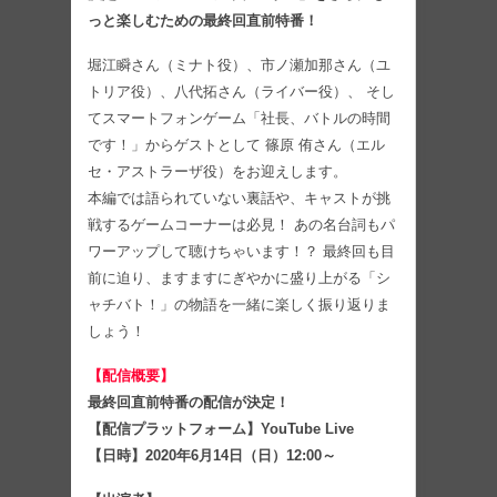
っと楽しむための最終回直前特番！
堀江瞬さん（ミナト役）、市ノ瀬加那さん（ユ
トリア役）、八代拓さん（ライバー役）、 そし
てスマートフォンゲーム「社長、バトルの時間
です！」からゲストとして 篠原 侑さん（エル
セ・アストラーザ役）をお迎えします。
本編では語られていない裏話や、キャストが挑
戦するゲームコーナーは必見！ あの名台詞もパ
ワーアップして聴けちゃいます！？ 最終回も目
前に迫り、ますますにぎやかに盛り上がる「シ
ャチバト！」の物語を一緒に楽しく振り返りま
しょう！
【配信概要】
最終回直前特番の配信が決定！
【配信プラットフォーム】YouTube Live
【日時】2020年6月14日（日）12:00～