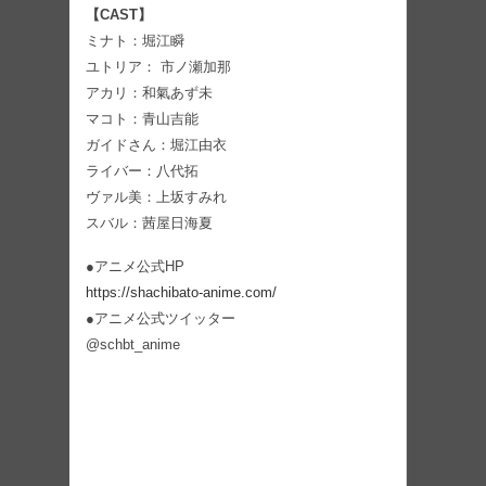
【CAST】
ミナト：堀江瞬
ユトリア： 市ノ瀬加那
アカリ：和氣あず未
マコト：青山吉能
ガイドさん：堀江由衣
ライバー：八代拓
ヴァル美：上坂すみれ
スバル：茜屋日海夏
●アニメ公式HP
https://shachibato-anime.com/
●アニメ公式ツイッター
@schbt_anime