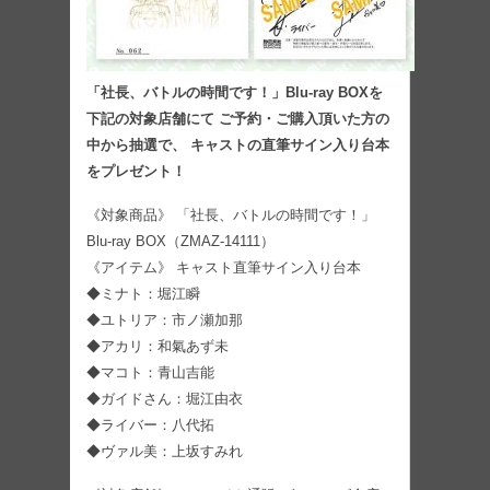
「社長、バトルの時間です！」Blu-ray BOXを
下記の対象店舗にて ご予約・ご購入頂いた方の
中から抽選で、 キャストの直筆サイン入り台本
をプレゼント！
《対象商品》 「社長、バトルの時間です！」
Blu-ray BOX（ZMAZ-14111）
《アイテム》 キャスト直筆サイン入り台本
◆ミナト：堀江瞬
◆ユトリア：市ノ瀬加那
◆アカリ：和氣あず未
◆マコト：青山吉能
◆ガイドさん：堀江由衣
◆ライバー：八代拓
◆ヴァル美：上坂すみれ