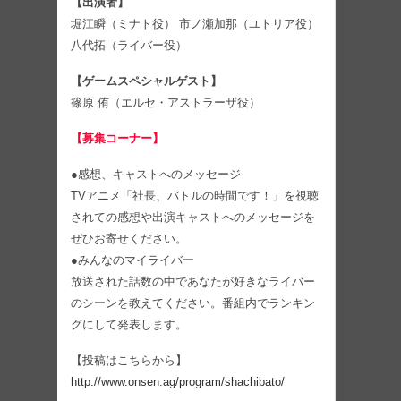
【出演者】
堀江瞬（ミナト役） 市ノ瀬加那（ユトリア役）
八代拓（ライバー役）
【ゲームスペシャルゲスト】
篠原 侑（エルセ・アストラーザ役）
【募集コーナー】
●感想、キャストへのメッセージ
TVアニメ「社長、バトルの時間です！」を視聴
されての感想や出演キャストへのメッセージを
ぜひお寄せください。
●みんなのマイライバー
放送された話数の中であなたが好きなライバー
のシーンを教えてください。番組内でランキン
グにして発表します。
【投稿はこちらから】
http://www.onsen.ag/program/shachibato/