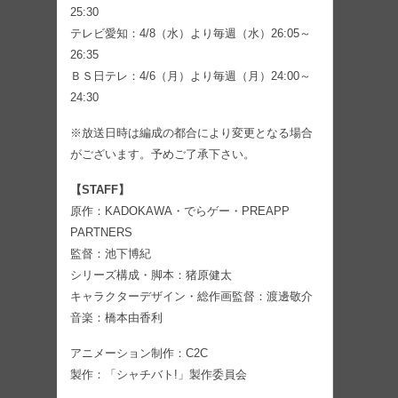
25:30
テレビ愛知：4/8（水）より毎週（水）26:05～
26:35
ＢＳ日テレ：4/6（月）より毎週（月）24:00～
24:30
※放送日時は編成の都合により変更となる場合
がございます。予めご了承下さい。
【STAFF】
原作：KADOKAWA・でらゲー・PREAPP
PARTNERS
監督：池下博紀
シリーズ構成・脚本：猪原健太
キャラクターデザイン・総作画監督：渡邊敬介
音楽：橋本由香利
アニメーション制作：C2C
製作：「シャチバト!」製作委員会