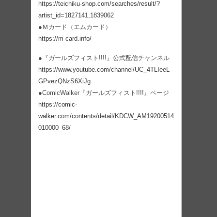
https://teichiku-shop.com/searches/result/?
artist_id=1827141,1839062
●Ｍカード（エムカード）
https://m-card.info/
●『ガールズフィスト!!!!』公式配信チャンネル
https://www.youtube.com/channel/UC_4TLIeeL
GPvezQNzS6XiJg
●ComicWalker『ガールズフィスト!!!!』ページ
https://comic-
walker.com/contents/detail/KDCW_AM19200514
010000_68/