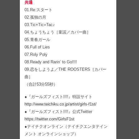
共通
01.Re:スタート
02.孤独の月
03.Tic×Tic=Tac♪
04.ちょうちょう［童謡／カバー曲］
05.青春ガール
06.Full of Lies
07.Roly Poly
08.Ready and Rarin’ to Go!!!!
09.恋をしようよ／THE ROOSTERS［カバー
曲］
（合計53分55秒）
●『ガールズフィスト!!!!』特設サイト
http://www.teichiku.co.jp/artist/girls-f1st/
●『ガールズフィスト!!!!』公式Twitter
https://twitter.com/GirlsF1st
●テイチクオンライン（テイチクエンタテイン
メント オンラインショップ）