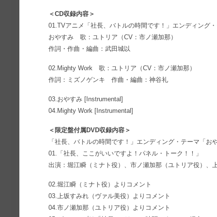
＜CD収録内容＞
01.TVアニメ「社長、バトルの時間です！」エンディング
おやすみ 歌：ユトリア（CV：市ノ瀬加那）
作詞・作曲・編曲：武田城以
02.Mighty Work 歌：ユトリア（CV：市ノ瀬加那）
作詞：ミズノゲンキ 作曲・編曲：神谷礼
03.おやすみ [Instrumental]
04.Mighty Work [Instrumental]
＜限定盤付属DVD収録内容＞
「社長、バトルの時間です！」エンディング・テーマ「おや
01.「社長、ここがいいですよ！パネル・トーク！！」
出演：堀江瞬（ミナト役）、市ノ瀬加那（ユトリア役）、
02.堀江瞬（ミナト役）よりコメント
03.上坂すみれ（ヴァル美役）よりコメント
04.市ノ瀬加那（ユトリア役）よりコメント