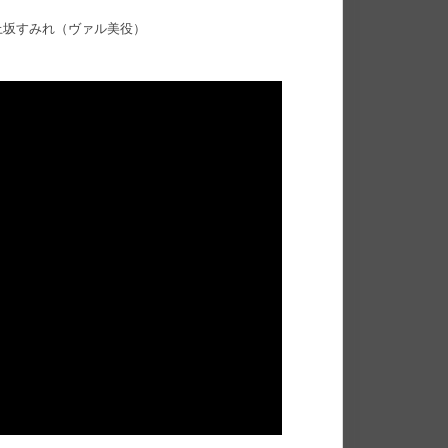
上坂すみれ（ヴァル美役）