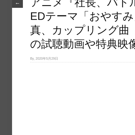
アニメ『社長、バト
←
EDテーマ「おやす
真、カップリング曲「Mi
の試聴動画や特典映
By, 2020年5月29日