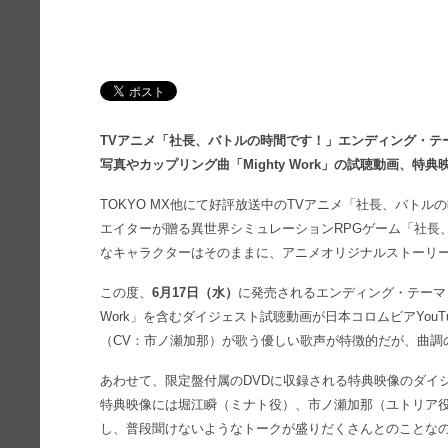
TVアニメ「社長、バトルの時間です！」エンディング・テ
写真やカップリング曲「Mighty Work」の試聴動画、特
TOKYO MX他にて好評放送中のTVアニメ「社長、バトル
エイターが贈る異世界シミュレーションRPGゲーム「社長
なキャラクターはそのままに、アニメオリジナルストーリ
この度、
6月17日（水）
に発売されるエンディング・テーマ「
Work」を含むダイジェスト試聴動画が日本コロムビアYou
（CV：市ノ瀬加那）が歌う優しい歌声が特徴的だが、曲調
あわせて、限定盤付属のDVDに収録される特典映像のダイ
特典映像には堀江瞬（ミナト役）、市ノ瀬加那（ユトリア役
し、普段聞けないようなトークが盛りだくさんとのことな