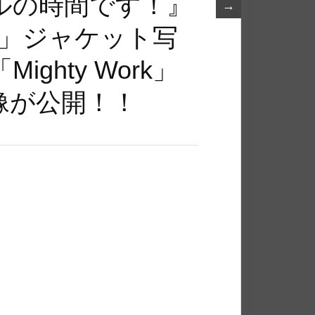
ルの時間です！』
→
み」ジャケット写
ghty Work」
像が公開！！