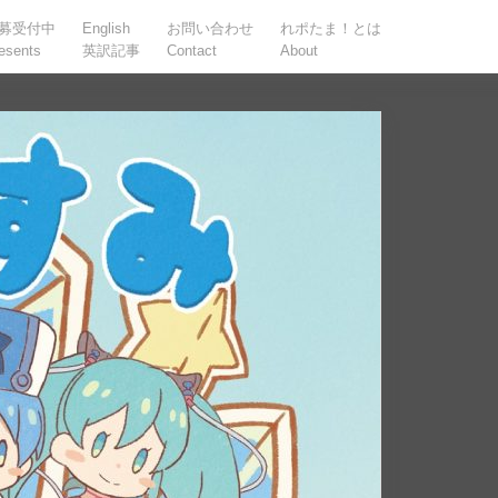
募受付中
English
お問い合わせ
れポたま！とは
esents
英訳記事
Contact
About