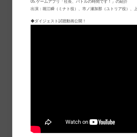
05.ゲームアプリ「社長、バトルの時間です！」の紹介
出演：堀江瞬（ミナト役）、市ノ瀬加那（ユトリア役）、
◆ダイジェスト試聴動画公開！