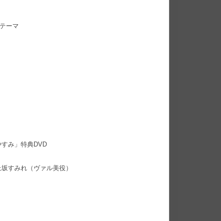
・テーマ
すみ」特典DVD
上坂すみれ（ヴァル美役）