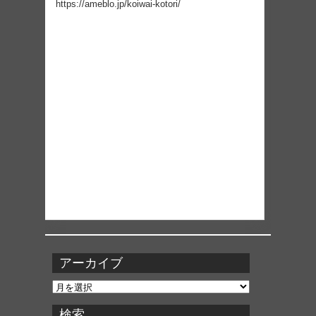
https://ameblo.jp/koiwai-kotori/
アーカイブ
ア
ー
カ
検索