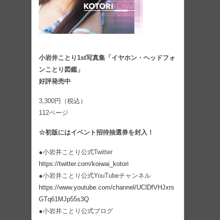
小岩井ことり1st写真集「イヤホン・ヘッドフォ
ンことり図鑑」
好評発売中
3,300円（税込）
112ページ
☆初版にはイベント招待抽選券を封入！
●小岩井ことり公式Twitter
https://twitter.com/koiwai_kotori
●小岩井ことり公式YouTubeチャンネル
https://www.youtube.com/channel/UClDfVHJxrs
GTq61MJp55s3Q
●小岩井ことり公式ブログ