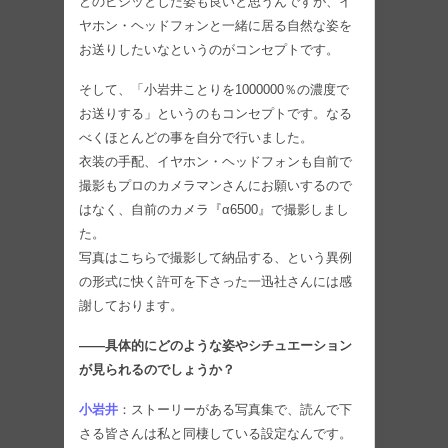
どのビシッとした姿も良いと思うんですが、イ
ヤホン・ヘッドフォンと一緒に居る自然な姿を
お送りしたいなというのがコンセプトです。
そして、「小岩井ことりを1000000％の濃度で
お送りする」というのもコンセプトです。なる
べくほとんどの事を自分で行いました。
衣装の手配、イヤホン・ヘッドフォンも自前で
撮影もプロのカメラマンさんにお願いするので
はなく、自前のカメラ『α6500』で撮影しまし
た。
写真はこちらで撮影して納品する、という異例
の形式に快く許可を下さった一迅社さんには感
謝しております。
――具体的にどのような姿やシチュエーション
が見られるのでしょうか？
小岩井
：ストーリーがある写真集で、読んで下
さる皆さんは私と同棲している設定なんです。