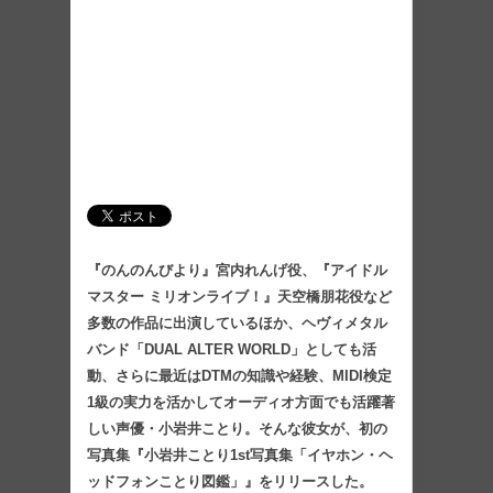
『のんのんびより』宮内れんげ役、『アイドル
マスター ミリオンライブ！』天空橋朋花役など
多数の作品に出演しているほか、ヘヴィメタル
バンド「DUAL ALTER WORLD」としても活
動、さらに最近はDTMの知識や経験、MIDI検定
1級の実力を活かしてオーディオ方面でも活躍著
しい声優・小岩井ことり。そんな彼女が、初の
写真集『小岩井ことり1st写真集「イヤホン・ヘ
ッドフォンことり図鑑」』をリリースした。