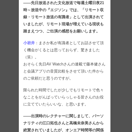
――先日放送された文化放送で毎週土曜日夜21
時～放送中の『エジソン』では、「リモート収
録・リモート放送の有識者」として出演されて
いましたが、リモート現場が増えている現状も
踏まえつつ、ご出演の感想をお願いします。
小岩井
：まさか私が有識者としてお話させて頂
く機会がくるとは思っておらず、驚きました
（笑）。
おそらく先日AV Watchさんの連載で藤本健さん
と会議アプリの音質比較をさせて頂いた件から
のご依頼だと思うのですが。
限られた時間でしたが少しでもリモートで色々
なことをがんばっていらっしゃる皆さんのお役
に立てていたらいいな、と思います。
――出演時のレクチャーに関しまして、パーソ
ナリティの江口拓也さんと高橋未奈美さんから
絶賛されていましたが、オンエア時間等の関係