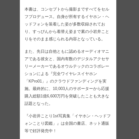
本書は、コンセプトから撮影まですべてをセル
フプロデュース。自身が所有するイヤホン・ヘ
ッドフォンを装着した姿が多数収録されてお
り、すっぴんから着替え姿まで素の小岩井こと
りをそのまま感じられる内容となっている。
また、先日は自他ともに認めるオーディオマニ
アである彼女と、国内有数のデジタルアクセサ
リーメーカーであるオウルテックのコラボレー
ションによる『完全ワイヤレスイヤホン
「KPro01」』のクラウドファンディングを実
施。最終的に、10,003人のサポーターから応援
購入総額1億6,600万円を突破したことも大きな
話題となった。
『小岩井ことり1st写真集「イヤホン・ヘッドフ
ォンことり図鑑」』は全国の書店、ネット通販
等で好評発売中！