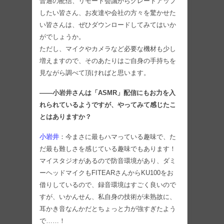
普通の配信、リモート会議からグレードアップ
したい皆さん、お友達や会社の方々を驚かせた
い皆さんは、ぜひダウンロードしてみてはいか
がでしょうか。
ただし、マイクやカメラなど必要な機材も少し
増えますので、そのあたりはご自身の手持ちを
見ながら調べて頂ければと思います。
――小岩井さんは「ASMR」配信にもお力を入
れられているようですが、やってみて感じたこ
とはありますか？
小岩井
：今まさに最もハマっている趣味で、た
だ最も難しさを感じている趣味でもあります！
マイスタジオがあるので防音環境があり、ダミ
ーヘッドマイクもFITEARさんからKU100をお
借りしているので、録音環境はすごく良いので
すが、いかんせん、私自身の技術が未熟故に、
耳かき音なんかだとちょっと力が強すぎたよう
で……！