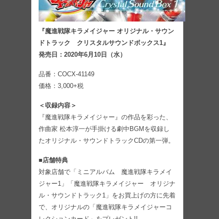
『魔進戦隊キラメイジャー オリジナル・サウン
ドトラック クリスタルサウンドボックス1』
発売日：2020年6月10日（水）
品番：COCX-41149
価格：3,000+税
＜収録内容＞
『魔進戦隊キラメイジャー』の作品を彩った、
作曲家 松本淳一が手掛ける劇中BGMを収録し
たオリジナル・サウンドトラックCDの第一弾。
■店舗特典
対象店舗で「ミニアルバム 魔進戦隊キラメイ
ジャー1」「魔進戦隊キラメイジャー オリジナ
ル・サウンドトラック1」をお買上げの方に先着
で、オリジナルの「魔進戦隊キラメイジャーコ
レクションカード」をプレゼント!!