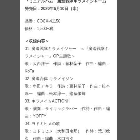
『ミニアルバム 魔進戦隊キラメイジャー1』
発売日：2020年6月10日（水）
品番：COCX-41150
価格：1,500+税
＜収録内容＞
01. 魔進戦隊キラメイジャー ＜『魔進戦隊キ
ラメイジャー』OP主題歌＞
歌：大西洋平 作詩：藤林聖子 作曲・編曲：
KoTa
02. 魔進合体 キラメイジン
歌：串田アキラ 作詩：藤林聖子 作曲：松本
淳一 編曲：松本淳一、齋藤優輝
03. キラメイ☆ACTION!!
歌・演奏：サイキックラバー 作詩・作曲・編
曲：YOFFY
04. ヨドミヒメの歌
歌：ヨドミヒメ（大和田南那） 作詩：荒川稔
久 作曲・編曲：水口浩次