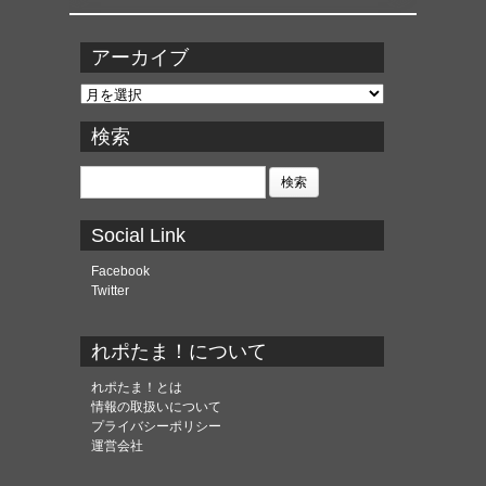
アーカイブ
ア
ー
カ
検索
イ
ブ
検
索:
Social Link
Facebook
Twitter
れポたま！について
れポたま！とは
情報の取扱いについて
プライバシーポリシー
運営会社