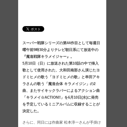
スーパー戦隊シリーズの第44作目として毎週日
曜午前9時30分よりテレビ朝日系にて放送中の
『魔進戦隊キラメイジャー』。
5月10日（日）に放送された第10話の中で挿入
歌として使用された、大和田南那さん演じたヨ
ドミヒメの歌う「ヨドミヒメの歌」と串田アキ
ラさんの歌う「魔進合体 キラメイジン」の2
曲、またサイキックラバーによるアクション曲
「キラメイ☆ACTION!!」を6月10日(水)に発売
を予定しているミニアルバムに収録することが
決定した。
さらに、同日には作曲家 松本淳一さんが手掛け