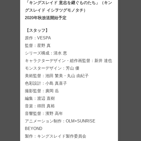
「キングスレイド 意志を継ぐものたち」（キン
グスレイド イシヲツグモノタチ）
2020年秋放送開始予定
【スタッフ】
原作：VESPA
監督：星野 真
シリーズ構成：清水 恵
キャラクターデザイン・総作画監督：新井 達也
モンスターデザイン：芳山 優
美術監督：池田 繁美・丸山 由紀子
色彩設計：小島 真喜子
撮影監督：廣岡 岳
編集：渡辺 直樹
音楽：得田 真裕
音響監督：濱野 高年
アニメーション制作：OLM×SUNRISE
BEYOND
製作：キングスレイド製作委員会