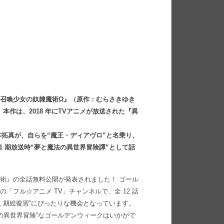
王と召喚少女の奴隷魔術Ω』（原作：むらさきゆき
本作は、2018 年にTVアニメが放送された『異
拓真が、自らを“魔王・ディアヴロ”と名乗り、
1 期放送時“夢と魔法の異世界冒険譚”として話
隷魔術』の全話無料公開が発表されました！ ゴール
be の「フル☆アニメ TV」チャンネルで、全 12 話
 1 期総復習”にぴったりな機会となっています。
の異世界冒険”なゴールデンウィークはいかがで