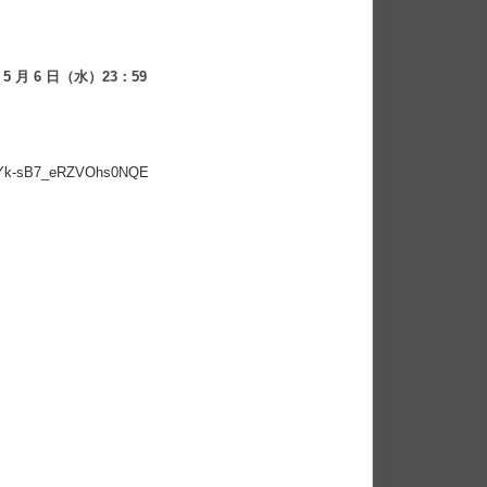
 5 月 6 日（水）23：59
gJmYk-sB7_eRZVOhs0NQE