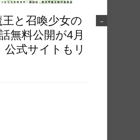
界魔王と召喚少女の
→
話無料公開が4月
 公式サイトもリ