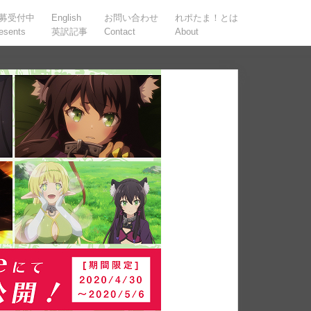
募受付中
English
お問い合わせ
れポたま！とは
esents
英訳記事
Contact
About