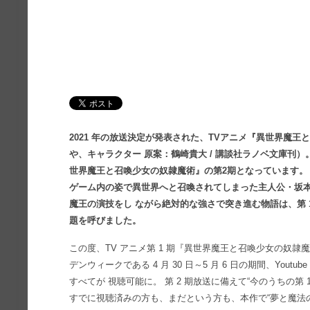
2021 年の放送決定が発表された、TVアニメ『異世界魔
や、キャラクター 原案：鶴崎貴大 / 講談社ラノベ文庫刊）。
世界魔王と召喚少女の奴隷魔術』の第2期となっています。
ゲーム内の姿で異世界へと召喚されてしまった主人公・坂本
魔王の演技をし ながら絶対的な強さで突き進む物語は、第 
題を呼びました。
この度、TV アニメ第 1 期『異世界魔王と召喚少女の奴
デンウィークである 4 月 30 日～5 月 6 日の期間、Youtu
すべてが 視聴可能に。 第 2 期放送に備えて“今のうちの第
すでに視聴済みの方も、まだという方も、本作で“夢と魔法