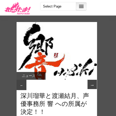
ニュース
→
←
深川瑠華と渡瀬結月、声
優事務所 響 への所属が
決定！！