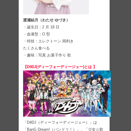
渡瀬結月（わたせ ゆづき）
・誕生日：2 月 18 日
・血液型：O 型
・特技：エレクトーン 両利き
たくさん食べる
・趣味：写真 お菓子作り 歌
【D4DJ(ディーフォーディージェー)とは 】
「D4DJ（ディーフォーディージェー）」は
「BanG Dream!（バンドリ！）」、「少女☆歌