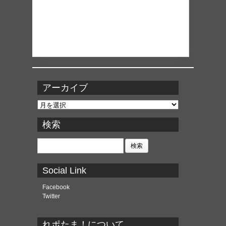
アーカイブ
ア
ー
カ
検索
イ
ブ
検
索:
Social Link
Facebook
Twitter
れポたま！について