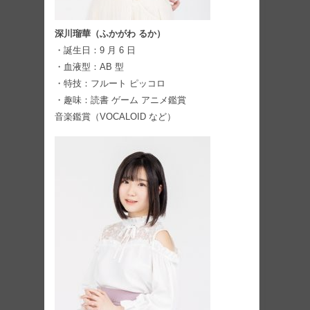
深川瑠華（ふかがわ るか）
・誕生日：9 月 6 日
・血液型：AB 型
・特技：フルート ピッコロ
・趣味：読書 ゲーム アニメ鑑賞
音楽鑑賞（VOCALOID など）