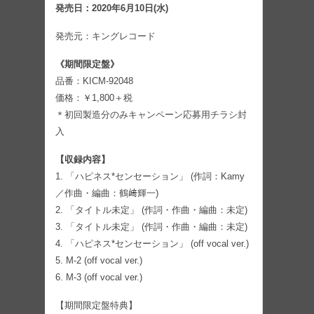
発売日：2020年6月10日(水)
発売元：キングレコード
《期間限定盤》
品番：KICM-92048
価格：￥1,800＋税
＊初回製造分のみキャンペーン応募用チラシ封
入
【収録内容】
1. 「ハピネス*センセーション」 (作詞：Kamy
／作曲・編曲：鶴﨑輝一)
2. 「タイトル未定」 (作詞・作曲・編曲：未定)
3. 「タイトル未定」 (作詞・作曲・編曲：未定)
4. 「ハピネス*センセーション」 (off vocal ver.)
5. M-2 (off vocal ver.)
6. M-3 (off vocal ver.)
【期間限定盤特典】