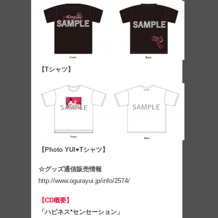
【Tシャツ】
【Photo YUI♥Tシャツ】
☆グッズ通信販売情報
http://www.ogurayui.jp/info/2574/
【CD概要】
「ハピネス*センセーション」