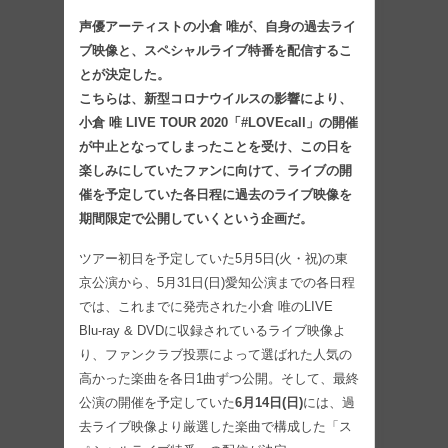
声優アーティストの小倉 唯が、自身の過去ライ
ブ映像と、スペシャルライブ特番を配信するこ
とが決定した。
こちらは、新型コロナウイルスの影響により、
小倉 唯 LIVE TOUR 2020「#LOVEcall」の開催
が中止となってしまったことを受け、この日を
楽しみにしていたファンに向けて、ライブの開
催を予定していた各日程に過去のライブ映像を
期間限定で公開していくという企画だ。
ツアー初日を予定していた5月5日(火・祝)の東
京公演から、5月31日(日)愛知公演までの各日程
では、これまでに発売された小倉 唯のLIVE
Blu-ray & DVDに収録されているライブ映像よ
り、ファンクラブ投票によって選ばれた人気の
高かった楽曲を各日1曲ずつ公開。そして、最終
公演の開催を予定していた
6月14日(日)
には、過
去ライブ映像より厳選した楽曲で構成した「ス