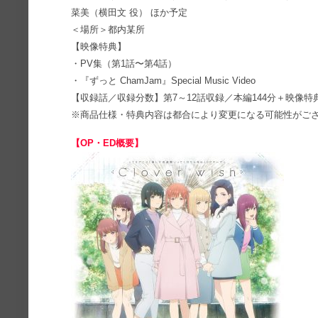
菜美（横田文 役） ほか予定
＜場所＞都内某所
【映像特典】
・PV集（第1話〜第4話）
・『ずっと ChamJam』Special Music Video
【収録話／収録分数】第7～12話収録／本編144分＋映像特
※商品仕様・特典内容は都合により変更になる可能性がご
【OP・ED概要】