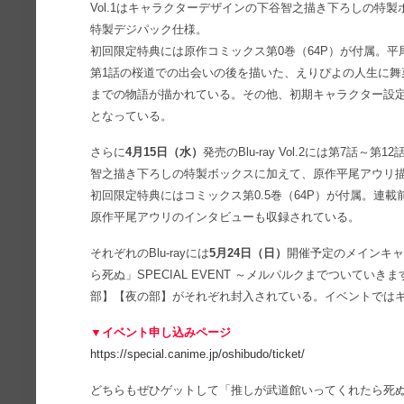
Vol.1はキャラクターデザインの下谷智之描き下ろしの特
特製デジパック仕様。
初回限定特典には原作コミックス第0巻（64P）が付属。
第1話の桜道での出会いの後を描いた、えりぴよの人生に舞
までの物語が描かれている。その他、初期キャラクター設定
となっている。
さらに
4月15日（水）
発売のBlu-ray Vol.2には第7話
智之描き下ろしの特製ボックスに加えて、原作平尾アウリ
初回限定特典にはコミックス第0.5巻（64P）が付属。連
原作平尾アウリのインタビューも収録されている。
それぞれのBlu-rayには
5月24日（日）
開催予定のメインキ
ら死ぬ」SPECIAL EVENT ～メルパルクまでついて
部】【夜の部】がそれぞれ封入されている。イベントでは
▼イベント申し込みページ
https://special.canime.jp/oshibudo/ticket/
どちらもぜひゲットして「推しが武道館いってくれたら死