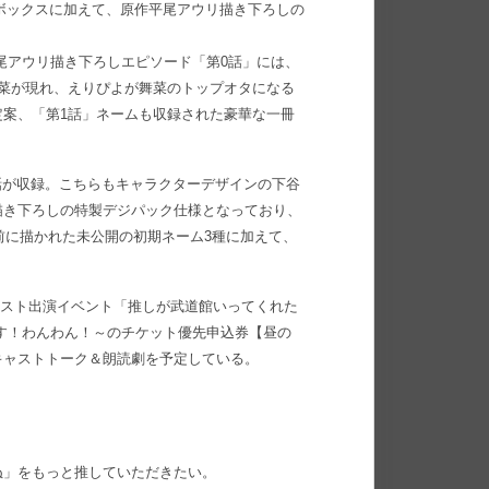
製ボックスに加えて、原作平尾アウリ描き下ろしの
平尾アウリ描き下ろしエピソード「第0話」には、
菜が現れ、えりぴよが舞菜のトップオタになる
案、「第1話」ネームも収録された豪華な一冊
～第12話が収録。こちらもキャラクターデザインの下谷
描き下ろしの特製デジパック仕様となっており、
載前に描かれた未公開の初期ネーム3種に加えて、
ャスト出演イベント「推しが武道館いってくれた
いきます！わんわん！～のチケット優先申込券【昼の
キャストトーク＆朗読劇を予定している。
ぬ」をもっと推していただきたい。