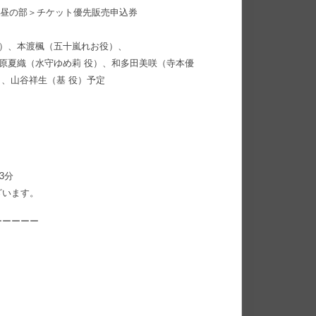
＜昼の部＞チケット優先販売申込券
役）、本渡楓（五十嵐れお役）、
石原夏織（水守ゆめ莉 役）、和多田美咲（寺本優
）、山谷祥生（基 役）予定
3分
ざいます。
ーーーーー