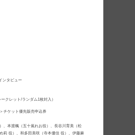
インタビュー
シークレット/ランダム1枚封入）
＞チケット優先販売申込券
役）、本渡楓（五十嵐れお役）、長谷川育美（松
め莉 役）、和多田美咲（寺本優佳 役）、伊藤麻