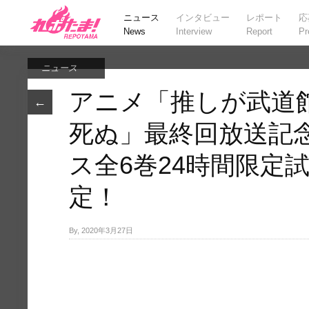
ニュース
インタビュー
レポート
応
News
Interview
Report
Pr
ニュース
アニメ「推しが武道
←
死ぬ」最終回放送記
ス全6巻24時間限定
定！
By, 2020年3月27日