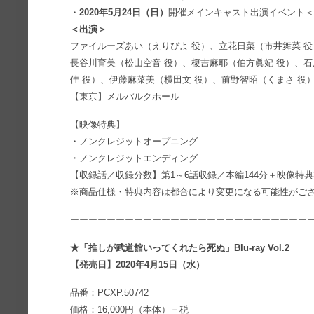
・
2020年5月24日（日）
開催メインキャスト出演イベント
＜出演＞
ファイルーズあい（えりぴよ 役）、立花日菜（市井舞菜 
長谷川育美（松山空音 役）、榎吉麻耶（伯方眞妃 役）、
佳 役）、伊藤麻菜美（横田文 役）、前野智昭（くまさ 役
【東京】メルパルクホール
【映像特典】
・ノンクレジットオープニング
・ノンクレジットエンディング
【収録話／収録分数】第1～6話収録／本編144分＋映像特典
※商品仕様・特典内容は都合により変更になる可能性がご
ーーーーーーーーーーーーーーーーーーーーーーーーーー
★「推しが武道館いってくれたら死ぬ」Blu-ray Vol.2
【発売日】2020年4月15日（水）
品番：PCXP.50742
価格：16,000円（本体）＋税