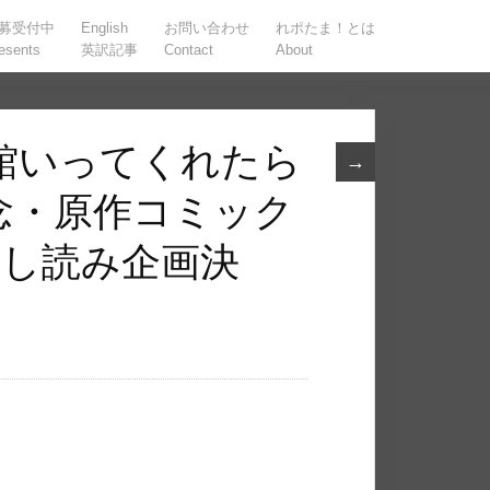
募受付中
English
お問い合わせ
れポたま！とは
esents
英訳記事
Contact
About
館いってくれたら
→
念・原作コミック
試し読み企画決