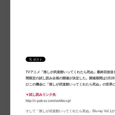
TVアニメ「推しが武道館いってくれたら死ぬ」最終回放送を
間限定の試し読み企画の開催が決定した。開催期間は3月28日(土)
ひこの機会に「推しが武道館いってくれたら死ぬ」の世界
▼試し読みリンク先
http://c-pub-sv.com/oshibu-cp/
そして「推しが武道館いってくれたら死ぬ」Blu-ray Vol.1