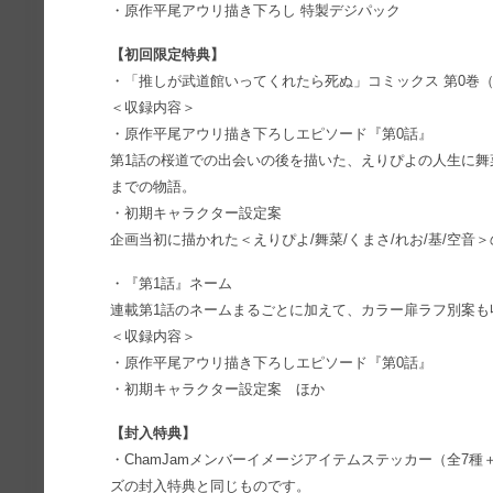
・原作平尾アウリ描き下ろし 特製デジパック
【初回限定特典】
・「推しが武道館いってくれたら死ぬ」コミックス 第0巻（
＜収録内容＞
・原作平尾アウリ描き下ろしエピソード『第0話』
第1話の桜道での出会いの後を描いた、えりぴよの人生に舞
までの物語。
・初期キャラクター設定案
企画当初に描かれた＜えりぴよ/舞菜/くまさ/れお/基/空音
・『第1話』ネーム
連載第1話のネームまるごとに加えて、カラー扉ラフ別案も
＜収録内容＞
・原作平尾アウリ描き下ろしエピソード『第0話』
・初期キャラクター設定案 ほか
【封入特典】
・ChamJamメンバーイメージアイテムステッカー（全7種
ズの封入特典と同じものです。