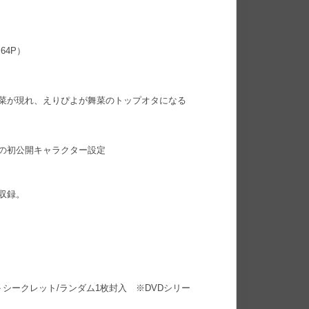
64P）
菜が現れ、えりぴよが舞菜のトップオタになる
＞の初公開キャラクター設定
収録。
＋シークレット/ランダム1枚封入 ※DVDシリー