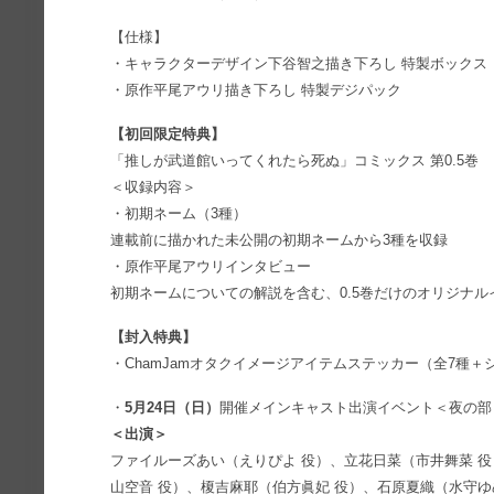
【仕様】
・キャラクターデザイン下谷智之描き下ろし 特製ボックス
・原作平尾アウリ描き下ろし 特製デジパック
【初回限定特典】
「推しが武道館いってくれたら死ぬ」コミックス 第0.5巻
＜収録内容＞
・初期ネーム（3種）
連載前に描かれた未公開の初期ネームから3種を収録
・原作平尾アウリインタビュー
初期ネームについての解説を含む、0.5巻だけのオリジナル
【封入特典】
・ChamJamオタクイメージアイテムステッカー（全7種＋
・
5月24日（日）
開催メインキャスト出演イベント＜夜の部
＜出演＞
ファイルーズあい（えりぴよ 役）、立花日菜（市井舞菜 
山空音 役）、榎吉麻耶（伯方眞妃 役）、石原夏織（水守ゆ