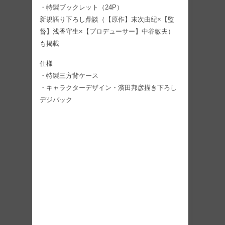
・特製ブックレット（24P）
新規語り下ろし鼎談（【原作】末次由紀×【監
督】浅香守生×【プロデューサー】中谷敏夫）
も掲載
仕様
・特製三方背ケース
・キャラクターデザイン・濱田邦彦描き下ろし
デジパック