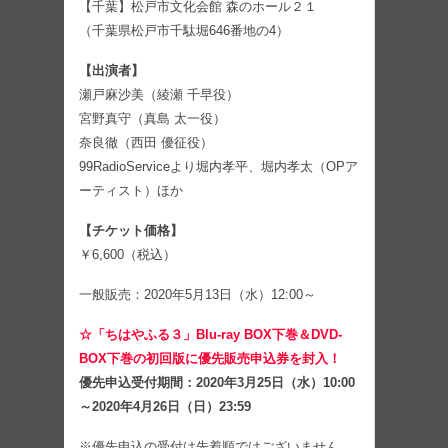
【千葉】松戸市文化会館 森のホール２１
（千葉県松戸市千駄堀646番地の4）
【出演者】
瀬戸麻沙美（綾瀬 千早役）
宮野真守（真島 太一役）
奈良徹（西田 優征役）
99RadioServiceより堀内孝平、堀内孝太（OPア
ーティスト）ほか
【チケット価格】
￥6,600（税込）
一般販売：2020年5月13日（水）12:00～
☆「ちはやふる３」Blu-ray BOX下巻＆DVD-
BOX下巻の初回版に優先販売申込券を封入！
優先申込受付期間：2020年3月25日（水）10:00
～2020年4月26日（日）23:59
※優先申込の受付は先着順ではございません。