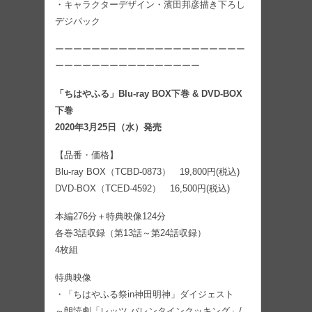
・キャラクターデザイン・濱田邦彦描き下ろし
デジパック
ーーーーーーーーーーーーーーーーーーーーー
ーーーーーーーーーーーーーーーー
「ちはやふる」Blu-ray BOX下巻 & DVD-BOX
下巻
2020年3月25日（水）発売
【品番・価格】
Blu-ray BOX（TCBD-0873） 19,800円(税込)
DVD-BOX（TCED-4592） 16,500円(税込)
本編276分＋特典映像124分
各巻3話収録（第13話～第24話収録）
4枚組
特典映像
・「ちはやふる祭in神田明神」ダイジェスト
～朗読劇「レッツ バレンタインクッキング」/