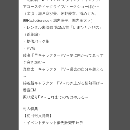
アコースティックライブ/トークショーほか～
（出演：瀬戸麻沙美、茅野愛衣、潘めぐみ、
99RadioService＜堀内孝平、堀内孝太＞）
・レンタル未収録 第15.5首「いまひとたびの」
（総集編）
・提供バック集
・PV集
綾瀬千早キャラクターPV～夢に向かって真っす
ぐ突き進む～
真島太一キャラクターPV～過去の自分を超える
～
綿谷新キャラクターPV～わき上がる情熱再び～
番宣CM
振り返りPV～これまでのちはやふる～
封入特典
【初回封入特典】
・イベントチケット優先販売申込券