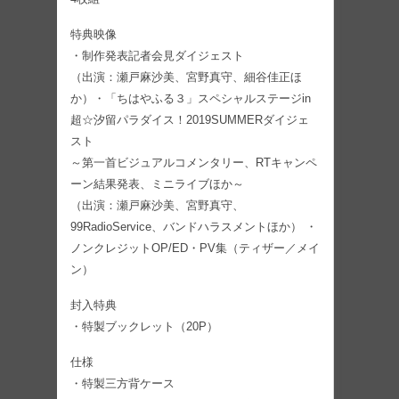
特典映像
・制作発表記者会見ダイジェスト
（出演：瀬戸麻沙美、宮野真守、細谷佳正ほ
か）・「ちはやふる３」スペシャルステージin
超☆汐留パラダイス！2019SUMMERダイジェ
スト
～第一首ビジュアルコメンタリー、RTキャンペ
ーン結果発表、ミニライブほか～
（出演：瀬戸麻沙美、宮野真守、
99RadioService、バンドハラスメントほか） ・
ノンクレジットOP/ED・PV集（ティザー／メイ
ン）
封入特典
・特製ブックレット（20P）
仕様
・特製三方背ケース