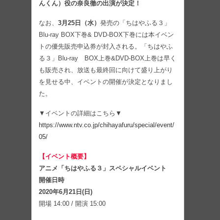
んくん）役の奈良徹の出演が決定！
なお、
3月25日（水）
発売の「ちはやふる３」
Blu-ray BOX下巻& DVD-BOX下巻には本イベン
トの優先販売申込券が封入される。「ちはやふ
る３」Blu-ray BOX上巻&DVD-BOX上巻は早く
も販売され、放送も最終回に向けて盛り上がり
を見せる中、イベントの開催が決定となりまし
た。
▼イベントの詳細はこちら▼
https://www.ntv.co.jp/chihayafuru/special/event/
05/
【イベント概要】
アニメ「ちはやふる３」スペシャルイベント
開催日時
2020年6月21日(日)
開場 14:00 / 開演 15:00