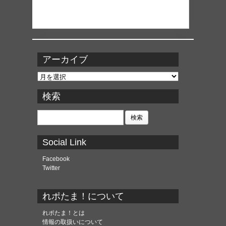
アーカイブ
ア
ー
カ
検索
イ
ブ
検
索:
Social Link
Facebook
Twitter
れポたま！について
れポたま！とは
情報の取扱いについて