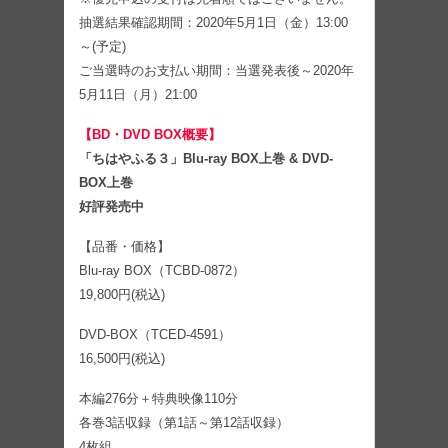
抽選結果確認期間：2020年5月1日（金）13:00
～(予定)
ご当選時のお支払い期間：当選発表後～2020年
5月11日（月）21:00
【BD・DVD BOX概要】
「ちはやふる３」Blu-ray BOX上巻 & DVD-
BOX上巻
好評発売中
【品番・価格】
Blu-ray BOX（TCBD-0872）
19,800円(税込)
DVD-BOX（TCED-4591）
16,500円(税込)
本編276分＋特典映像110分
各巻3話収録（第1話～第12話収録）
4枚組