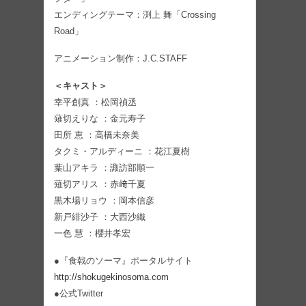
エンディングテーマ：渕上 舞「Crossing
Road」
アニメーション制作：J.C.STAFF
＜キャスト＞
幸平創真 ：松岡禎丞
薙切えりな ：金元寿子
田所 恵 ：高橋未奈美
タクミ・アルディーニ ：花江夏樹
葉山アキラ ：諏訪部順一
薙切アリス ：赤﨑千夏
黒木場リョウ ：岡本信彦
新戸緋沙子 ：大西沙織
一色 慧 ：櫻井孝宏
●『食戟のソーマ』ポータルサイト
http://shokugekinosoma.com
●公式Twitter