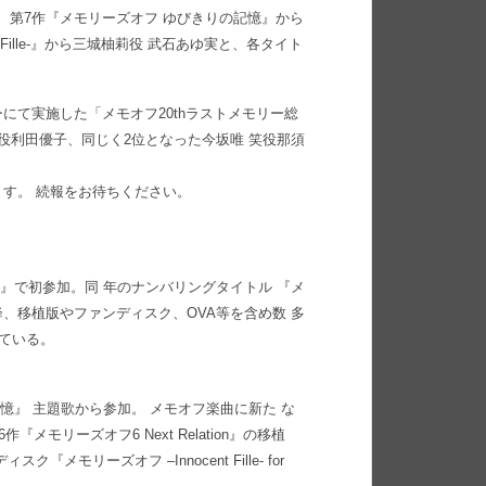
子、第7作『メモリーズオフ ゆびきりの記憶』から
 Fille-』から三城柚莉役 武石あゆ実と、各タイト
ターにて実施した「メモオフ20thラストメモリー総
役利田優子、同じく2位となった今坂唯 笑役那須
す。 続報をお待ちください。
Rain』で初参加。同 年のナンバリングタイトル 『メ
降、移植版やファンディスク、OVA等を含め数 多
けている。
記憶』 主題歌から参加。 メモオフ楽曲に新た な
モリーズオフ6 Next Relation』の移植
リーズオフ –Innocent Fille- for