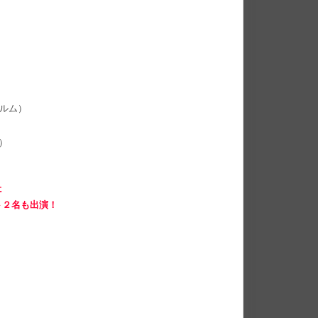
ィルム）
）
）
）
た
ト２名も出演！