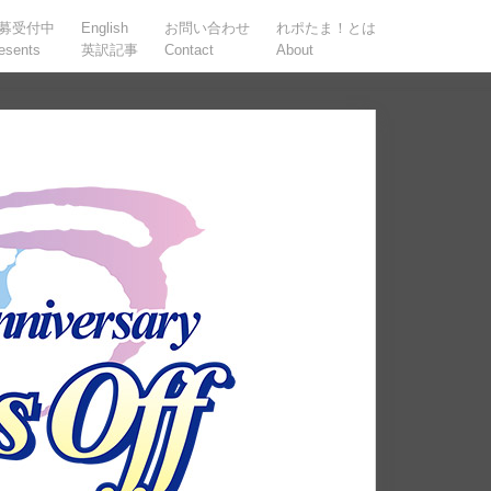
募受付中
English
お問い合わせ
れポたま！とは
esents
英訳記事
Contact
About