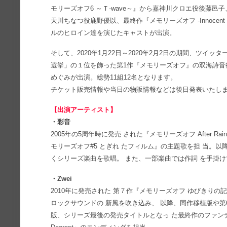
モリーズオフ6 ～Ｔ-wave～』から嘉神川クロエ役後藤邑
天川ちなつ役鹿野優以、最終作『メモリーズオフ -Innocent
ルのヒロイン達を演じたキャストが出演。
そして、2020年1月22日～2020年2月2日の期間、ツイッ
選挙」の１位を飾った第1作『メモリーズオフ』の双海詩音
めぐみが出演。総勢11組12名となります。
チケット販売情報や当日の物販情報などは後日発表いたしま
【出演アーティスト】
・彩音
2005年の5周年時に発売 された『メモリーズオフ After 
モリーズオフ#5 とぎれ たフィルム』の主題歌を担 当。以
くシリーズ楽曲を歌唱。 また、一部楽曲では作詞 を手掛
・Zwei
2010年に発売された 第７作『メモリーズオフ ゆびきりの
ロックサウンドの 新風を吹き込み、 以降、同作移植版や第6作『メ
版、シリーズ最後の発売タイトルとなっ た最終作のファンディスク『メモ