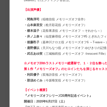
Dearest』のエンディングを担当。
【出演声優】
・間島淳司
（稲穂信役 メモリーズオフ全作）
・山本麻里安
（桧月彩花役 メモリーズオフ）
・榎本温子
（花祭果凛役 メモリーズオフ ～それから～）
・井ノ上奈々
（仙堂麻尋役 メモリーズオフ#5 とぎれたフ
・後藤邑子
（嘉神川クロエ役 メモリーズオフ6 ～T-wave～
・鹿野優以
（天川ちなつ役 メモリーズオフ ゆびきりの記憶
・武石あゆ実
（三城柚莉役 メモリーズオフ -Innocent Fille
☆メモオフ20thラストメモリー総選挙で、１・２位を飾っ
第１作『メモリーズオフ』のヒロインたちを演じるキャス
・利田優子
（双海詩音役 メモリーズオフ）
・那須めぐみ
（今坂唯笑役 メモリーズオフ）
【イベント概要】
『メモリーズオフシリーズ20周年記念イベント』
開催日：2020年6月27日（土）