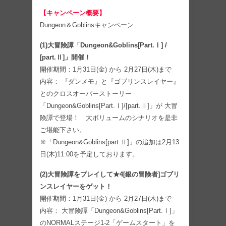
【キャンペーン概要】
Dungeon＆Goblinsキャンペーン
(1)大冒険譚「Dungeon&Goblins[Part.Ⅰ] /
[part.Ⅱ]」開催！
開催期間：1月31日(金) から 2月27日(木)まで
内容： 『ダンメモ』と『ゴブリンスレイヤー』
とのクロスオーバーストーリー
「Dungeon&Goblins[Part.Ⅰ]/[part.Ⅱ]」が 大冒
険譚で登場！ 大ボリュームのシナリオを是非
ご堪能下さい。
※「Dungeon&Goblins[part.Ⅱ]」の追加は2月13
日(木)11:00を予定しております。
(2)大冒険譚をプレイして★4[銀の冒険者]ゴブリ
ンスレイヤーをゲット！
開催期間：1月31日(金) から 2月27日(木)まで
内容： 大冒険譚「Dungeon&Goblins[Part.Ⅰ]」
のNORMALステージ1-2「ゲームスタート」を