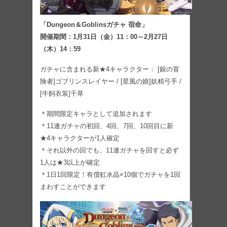
「Dungeon＆Goblinsガチャ 宿命」
開催期間：1月31日（金）11：00～2月27日
（木）14：59
ガチャに含まれる新★4キャラクター： [銀の冒
険者]ゴブリンスレイヤー / [星風の娘]妖精弓手 /
[牛飼衣装]千草
＊期間限定キャラとして追加されます
＊11連ガチャの初回、4回、7回、10回目に新
★4キャラクターが1人確定
＊それ以外の回でも、11連ガチャを回すと必ず
1人は★3以上が確定
＊1日1回限定！有償虹水晶×10個でガチャを1回
まわすことができます