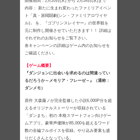
開催期間：2月20日(木) から 2月26日(水)まで
内容： 新たに生まれ変わったファミリアイベン
ト「真・派閥闘劇(シン・ファミリアロワイヤ
ル)」 を、『ゴブリンスレイヤー』の世界観を
元に制作し開催させていただきます！！ 詳細は
それぞれのお知らせをご覧下さい。
各キャンペーンの詳細はゲーム内のお知らせを
ご確認ください。
【ゲーム概要】
『ダンジョンに出会いを求めるのは間違ってい
るだろうか～メモリア・フレーゼ～』（通称：
ダンメモ）
原作 大森藤ノが完全監修した小説6,000P分を超
えるオリジナルストーリーが収録されている
「ダンまち」初の 本格スマートフォン向けゲー
ムアプリ。豪華声優陣が85,000を超えるワード
数の全編フルボイスを収録。やり込み要素も盛
りだくさんとなっている。