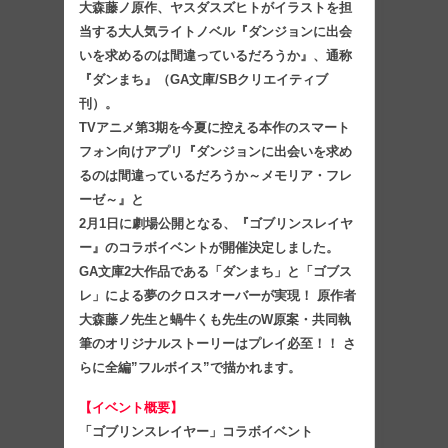
大森藤ノ原作、ヤスダスズヒトがイラストを担
当する大人気ライトノベル『ダンジョンに出会
いを求めるのは間違っているだろうか』、通称
『ダンまち』（GA文庫/SBクリエイティブ
刊）。
TVアニメ第3期を今夏に控える本作のスマート
フォン向けアプリ『ダンジョンに出会いを求め
るのは間違っているだろうか～メモリア・フレ
ーゼ～』と
2月1日に劇場公開となる、『ゴブリンスレイヤ
ー』のコラボイベントが開催決定しました。
GA文庫2大作品である「ダンまち」と「ゴブス
レ」による夢のクロスオーバーが実現！ 原作者
大森藤ノ先生と蝸牛くも先生のW原案・共同執
筆のオリジナルストーリーはプレイ必至！！ さ
らに全編”フルボイス”で描かれます。
【イベント概要】
「ゴブリンスレイヤー」コラボイベント