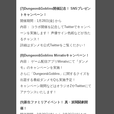
(7)Dungeon&Goblins開催記念！ SNSプレゼン
トキャンペーン！
開催期間：1月28日(金) から
内容： コラボ開催を記念してTwitterでキャンペ
ーンを実施します！ 声優サイン色紙などが当た
るチャンス！
詳細はダンメモ公式Twitterをご覧ください！
(8)Dungeon&Goblins Mirrativキャンペーン！
内容： ゲーム配信アプリMirrativにて『ダンメ
モ』のキャンペーンを実施！
さらに「Dungeon&Goblins」に関するクイズを
出題する番組ダンメモQも実施予定！
キャンペーン期間などはオラジオZやTwitterにて
アナウンスいたします！
(9)新生ファミリアイベント！ 真・派閥闘劇開
催！