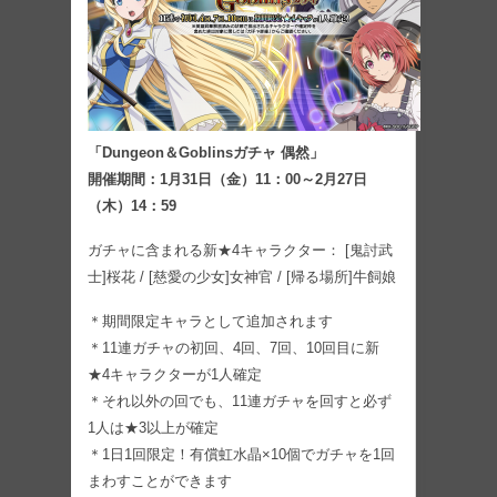
「Dungeon＆Goblinsガチャ 偶然」
開催期間：1月31日（金）11：00～2月27日
（木）14：59
ガチャに含まれる新★4キャラクター： [鬼討武
士]桜花 / [慈愛の少女]女神官 / [帰る場所]牛飼娘
＊期間限定キャラとして追加されます
＊11連ガチャの初回、4回、7回、10回目に新
★4キャラクターが1人確定
＊それ以外の回でも、11連ガチャを回すと必ず
1人は★3以上が確定
＊1日1回限定！有償虹水晶×10個でガチャを1回
まわすことができます