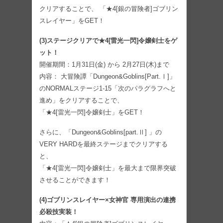
クリアすることで、 「★4[銀の冒険者]ゴブリン
スレイヤー」をGET！
(3)ステージクリアで★4[雷光一閃]令嬢剣士をゲ
ット！
開催期間：1月31日(金) から 2月27日(木)まで
内容： 大冒険譚「Dungeon&Goblins[Part.Ⅰ]」
のNORMALステージ1-15「次のパラグラフへと
進め」をクリアすることで、
「★4[雷光一閃]令嬢剣士」をGET！
さらに、「Dungeon&Goblins[part.Ⅱ] 」の
VERY HARDを最終ステージまでクリアする
と、
「★4[雷光一閃]令嬢剣士」を最大まで限界突破
させることができます！
(4)ゴブリンスレイヤー×女神官 専用演出の連携
必殺技実装！