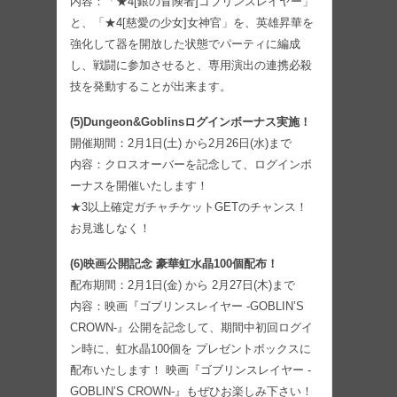
内容：「★4[銀の冒険者]ゴブリンスレイヤー」
と、「★4[慈愛の少女]女神官」を、英雄昇華を
強化して器を開放した状態でパーティに編成
し、戦闘に参加させると、専用演出の連携必殺
技を発動することが出来ます。
(5)Dungeon&Goblinsログインボーナス実施！
開催期間：2月1日(土) から2月26日(水)まで
内容：クロスオーバーを記念して、ログインボ
ーナスを開催いたします！
★3以上確定ガチャチケットGETのチャンス！
お見逃しなく！
(6)映画公開記念 豪華虹水晶100個配布！
配布期間：2月1日(金) から 2月27日(木)まで
内容：映画『ゴブリンスレイヤー -GOBLIN’S
CROWN-』公開を記念して、期間中初回ログイ
ン時に、虹水晶100個を プレゼントボックスに
配布いたします！ 映画『ゴブリンスレイヤー -
GOBLIN’S CROWN-』もぜひお楽しみ下さい！