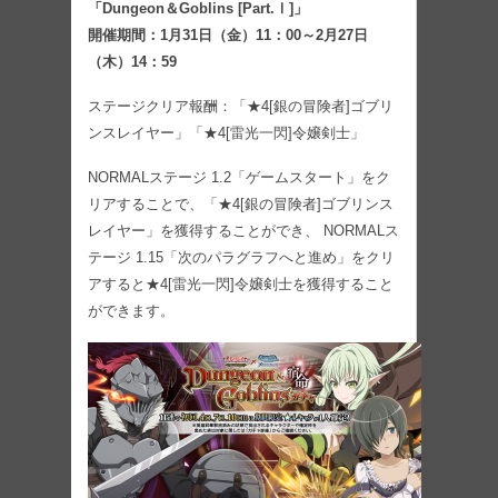
「Dungeon＆Goblins [Part.Ⅰ]」
開催期間：1月31日（金）11：00～2月27日
（木）14：59
ステージクリア報酬：「★4[銀の冒険者]ゴブリ
ンスレイヤー」「★4[雷光一閃]令嬢剣士」
NORMALステージ 1.2「ゲームスタート」をク
リアすることで、「★4[銀の冒険者]ゴブリンス
レイヤー」を獲得することができ、 NORMALス
テージ 1.15「次のパラグラフへと進め」をクリ
アすると★4[雷光一閃]令嬢剣士を獲得すること
ができます。