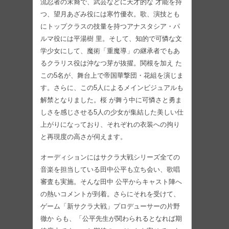
流忍者の末裔で、武芸などに天才的な 才能を持
つ、望月あざみ役には寒竹優衣。歌、演技とも
にトップクラスの技量を持つアナスタシア・パ
ルマ役には平湯樹 里。そして、知的で可憐な文
学少女にして、魔術「重魔導」の継承者でもあ
るクラリス役は沖なつ芽が抜擢。関根を加え た
この5名が、舞台上で帝国華撃団・花組を演じま
す。さらに、この5人によるメインビジュアルも
解禁となりました。桜 が舞う中に可憐さと勇ま
しさを感じさせる5人の少女が集結した美しい仕
上がりになっており、それぞれの衣装への拘り
と再現度の高さが伺えます。
オーディションにはサクラ大戦シリーズ全ての
音楽を担当している田中公平も立ち会い、歌唱
審査も実施。そんな田中 公平からキャスト陣へ
の熱いコメントが到着。さらにそれを受けて、
ゲーム「新サクラ大戦」プロデューサーの片野
徹か らも、「公平先生が関わられるとなれば期