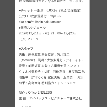
他 ※出演者は変更になる可能性がございます。
■チケット 一般席：6,800円（税込/全席指定）
公式HP1次抽選受付：
https://l-
tike.com/st1/shin-sakurataisen
●販売スケジュール
2019年12月11日（水）21：00～12月23日
（月）23：59
■スタッフ
美術：乘峯雅寛 舞台監督：寅川英二
（torawork） 照明：大波多秀起（デイライト）
音響：前田規寛 衣裳：八重樫伸登 ヘアメイ
ク：木村美和子（raftl） 特殊造形：林屋陽二 歌
唱指導：鎮守めぐみ 宣伝美術：五島英一 演出
助手：高島大輝 特別協力：イシイジロウ
制作：Office ENDLESS
主 催：エイベックス・ピクチャーズ株式会社