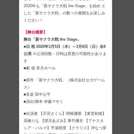
2020年も「新サクラ大戦 the Stage」を始め と
した「新サクラ大戦」の数々の展開をお楽しみ
ください！
【舞台概要】
舞台「新サクラ大戦 the Stage」
■日 程 2020年3月5日（木）～3月8日（日）全8
公演
※公演回数・日時は変更の可能性がありま
す
■劇 場 草月ホール
■原作 「新サクラ大戦」（株式会社セガゲーム
ス）
■音楽 田中公平
■演出/脚本 伊藤マサミ
■出演者 【天宮さくら】関根優那 【東雲初穂】
高橋りな 【望月あざみ】寒竹優衣 【アナスタ
シア・パルマ】平湯樹里 【クラリス】沖なつ芽