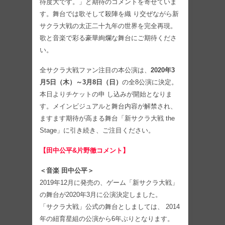
待度大です。」と期待のコメントを寄せていま
す。舞台では歌そして殺陣を織 り交ぜながら新
サクラ大戦の太正二十九年の世界を完全再現。
歌と音楽で彩る豪華絢爛な舞台にご期待くださ
い。
全サクラ大戦ファン注目の本公演は、
2020年3
月5日（木）～3月8日（日）
の全8公演に決定。
本日よりチケットの申 し込みが開始となりま
す。メインビジュアルと舞台内容が解禁され、
ますます期待が高まる舞台「新サクラ大戦 the
Stage」に引き続き、ご注目ください。
【田中公平&片野徹コメント】
＜音楽 田中公平＞
2019年12月に発売の、ゲーム「新サクラ大戦」
の舞台が2020年3月に公演決定しました。
「サクラ大戦」公式の舞台としましては、 2014
年の紐育星組の公演から6年ぶりとなります。