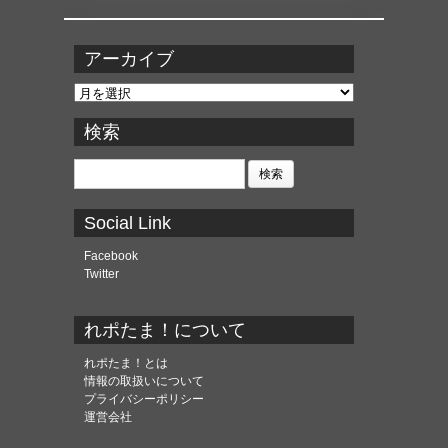
アーカイブ
ア
ー
カ
検索
イ
ブ
検
索:
Social Link
Facebook
Twitter
れポたま！について
れポたま！とは
情報の取扱いについて
プライバシーポリシー
運営会社