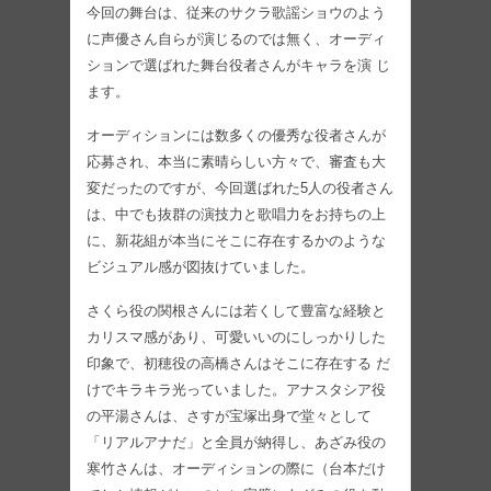
今回の舞台は、従来のサクラ歌謡ショウのよう
に声優さん自らが演じるのでは無く、オーディ
ションで選ばれた舞台役者さんがキャラを演 じ
ます。
オーディションには数多くの優秀な役者さんが
応募され、本当に素晴らしい方々で、審査も大
変だったのですが、今回選ばれた5人の役者さん
は、中でも抜群の演技力と歌唱力をお持ちの上
に、新花組が本当にそこに存在するかのような
ビジュアル感が図抜けていました。
さくら役の関根さんには若くして豊富な経験と
カリスマ感があり、可愛いいのにしっかりした
印象で、初穂役の高橋さんはそこに存在する だ
けでキラキラ光っていました。アナスタシア役
の平湯さんは、さすが宝塚出身で堂々として
「リアルアナだ」と全員が納得し、あざみ役の
寒竹さんは、オーディションの際に（台本だけ