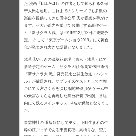
た 漫画「BLEACH」の作者として知られる久保
帯人氏を起用。これまでのシリーズでも多数の
楽曲を提供してきた田中公平 氏が音楽を手がけ
ます。セガが総力を挙げてお届けする新作ゲー
ム「新サクラ大戦」は2019年12月12日に発売予
定。そ して「東京ゲームショウ2019」にて舞台
化が発表され大きな話題となりました。
浅草花やしきの浅草花劇場（東京・浅草）にて
放送予定のゲーム「サクラ大戦 帝劇宣伝部通信
『新サクラ大 戦』発売記念公開生放送スペシャ
ル」が放送され、サプライズゲストとして本舞
台にて天宮さくらを演じる関根優那が ゲーム中
の天宮さくらを再現した舞台衣装で出演。番組
内にて残るメインキャスト4名が解禁となりまし
た。
東雲神社の 看板娘にして巫女、下町生まれの生
粋の江戸っ子である東雲初穂に高橋りな。望月