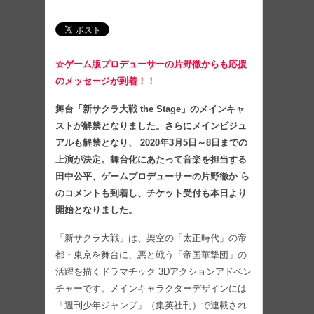
☆ゲーム版プロデューサーの片野徹からも応援
のメッセージが到着！！
舞台「新サクラ大戦 the Stage」のメインキャ
ストが解禁となりました。さらにメインビジュ
アルも解禁となり、 2020年3月5日～8日までの
上演が決定。舞台化にあたって音楽を担当する
田中公平、ゲームプロデューサーの片野徹か ら
のコメントも到着し、チケット受付も本日より
開始となりました。
「新サクラ大戦」は、架空の「太正時代」の帝
都・東京を舞台に、悪と戦う「帝国華撃団」の
活躍を描くドラマチック 3Dアクションアドベン
チャーです。メインキャラクターデザインには
「週刊少年ジャンプ」（集英社刊）で連載され