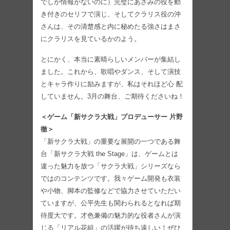
でしか情報がないのに）完璧にあざみの役を動
き付きのセリフで演じ、そしてクラリス役の沖
さんは、その清楚感と内に秘めたる強さはまさ
にクラリスを見ているかのよう。
とにかく、本当に素晴らしいメンバーが集結し
ました。これから、歌唱やダンス、そして演技
とキャラ作りに励みますが、私はそれほど心 配
していません。3月の舞台、ご期待くださいね！
＜ゲーム「新サクラ大戦」プロデューサー 片野
徹＞
「新サクラ大戦」の重要な展開の一つである舞
台「新サクラ大戦 the Stage」は、ゲームとは
違った魅力を放つ「サクラ大戦」シリーズなら
ではのコンテンツです。我々ゲーム開発も衣装
や小物、脚本の監修などで協力させていただい
ていますが、公平先生も関わられるとなれば期
待度大です。才色兼備の魅力的な役者さんが演
じる「リアル花組」の活躍が待ち遠しい！ぜひ