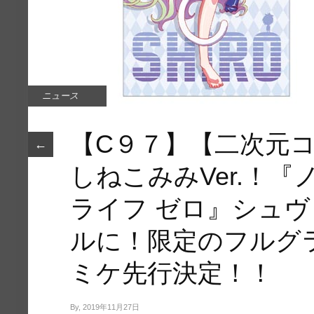
ニュース
【C９７】【二次元
←
しねこみみVer.！​
ライフ ゼロ』シュ
ルに！限定のフ​ルグ
ミケ先行決定！！
By, 2019年11月27日