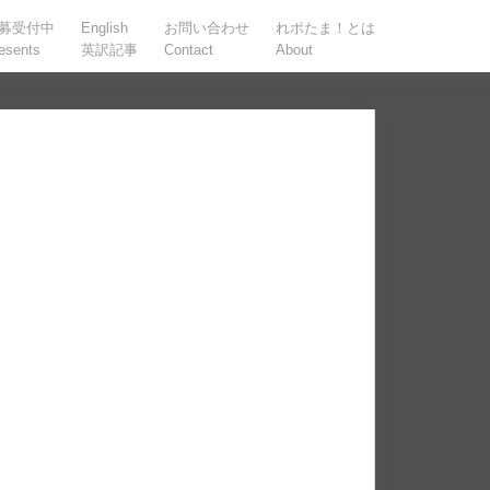
募受付中
English
お問い合わせ
れポたま！とは
esents
英訳記事
Contact
About