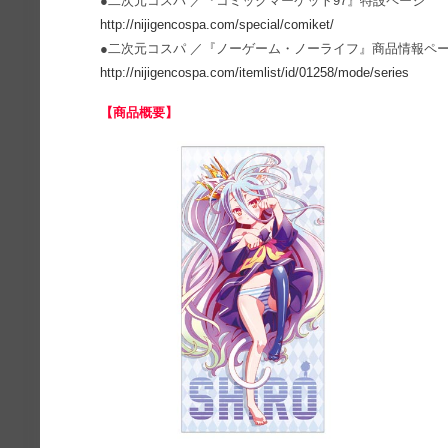
●二次元コスパ ／『コミックマーケット97』特設ページ
http://nijigencospa.com/special/comiket/
●二次元コスパ ／『ノーゲーム・ノーライフ』商品情報ペ
http://nijigencospa.com/itemlist/id/01258/mode/series
【商品概要】