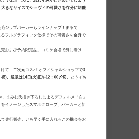
のようなポーズに、思わず胸がときめいてしまう
！ 大きなサイズでシュヴィの可愛さを存分に堪能
起毛ジップパーカーもラインナップ！まるで
えるフルグラフィック仕様でその可愛さを全身で
販売および予約限定品。コミケ会場で身に着け
けて、二次元コスパ オフィシャルショップで3
・祝)、通販は14日(火)正午12：00〆切。
どうぞお
タオルや、まみむ氏描き下ろしによるデフォルメ「白」
』をイメージしたスマホグローブ、パーカーと新
スで先行販売。いち早く手に入れるこの機会をお