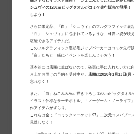
描き下ろしイラスト使用！ ぴょこんとしたねこみみと猫
シュヴィの120cmビッグタオルがコミケ先行販売で登場
しよう！
さらに限定品、「白」「シュヴィ」のフルグラフィック裏
「白」「シュヴィ」に包まれているような、可愛い姿が映
堪能できるアイテムだ。
このフルグラフィック裏起毛ジップパーカーはコミケ先行
「白」たちと一緒にイベントを楽しんじゃおう！
基本的には店頭に並ばないので、確実に手に入れたい方に向
月上旬お届けの予約も受付中だ。
店頭は2020年1月13日(月
忘れなく！
また、「白」ねこみみVer. 描き下ろし 120cmビッグ
イラスト仕様なサーモボトル、『ノーゲーム・ノーライフ
作アイテムがずらり。
これらは全て『コミックマーケット97』二次元コスパブー
見逃しなく！