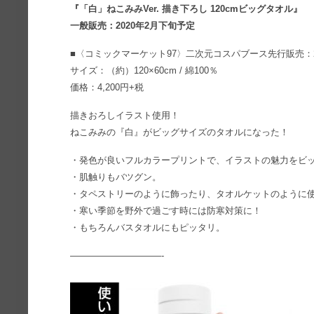
『「白」ねこみみVer. 描き下ろし 120cmビッグタオル』
一般販売：2020年2月下旬予定
■〈コミックマーケット97〉二次元コスパブース先行販売：20
サイズ：（約）120×60cm / 綿100％
価格：4,200円+税
描きおろしイラスト使用！
ねこみみの『白』がビッグサイズのタオルになった！
・発色が良いフルカラープリントで、イラストの魅力をビ
・肌触りもバツグン。
・タペストリーのように飾ったり、タオルケットのように
・寒い季節を野外で過ごす時には防寒対策に！
・もちろんバスタオルにもピッタリ。
——————————-