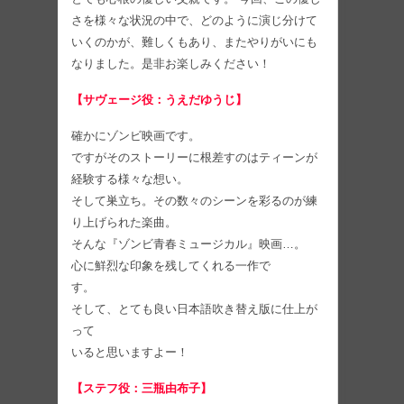
さを様々な状況の中で、どのように演じ分けて
いくのかが、難しくもあり、またやりがいにも
なりました。是非お楽しみください！
【サヴェージ役：うえだゆうじ】
確かにゾンビ映画です。
ですがそのストーリーに根差すのはティーンが
経験する様々な想い。
そして巣立ち。その数々のシーンを彩るのが練
り上げられた楽曲。
そんな『ゾンビ青春ミュージカル』映画…。
心に鮮烈な印象を残してくれる一作で
す。
そして、とても良い日本語吹き替え版に仕上が
って
いると思いますよー！
【ステフ役：三瓶由布子】