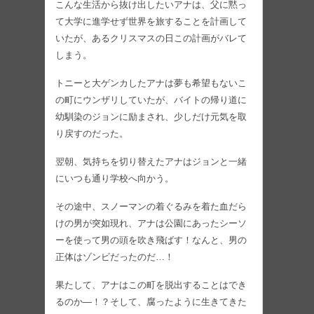
こんな生活から抜け出したいアナは、父に黙っ
て大学に進学せず世界を旅することを計画して
いたが、あるクリスマスの日この計画がバレて
しまう。
トニーと大ゲンカしたアナは夢も希望もないこ
の町にウンザリしていたが、バイトの帰り道に
幼馴染のジョンに励まされ、少しだけ元気を取
り戻すのだった。
翌朝、気持ちを切り替えたアナはジョンと一緒
にいつも通り学校へ向かう。
その途中、スノーマンの着ぐるみを着た血だら
けの男が突如現れ、アナは公園にあったシーソ
ーを使って男の頭を吹き飛ばす！なんと、男の
正体はゾンビだったのだ…！
果たして、アナはこの町を脱出することはでき
るのか―！？そして、腐ったように生きてきた