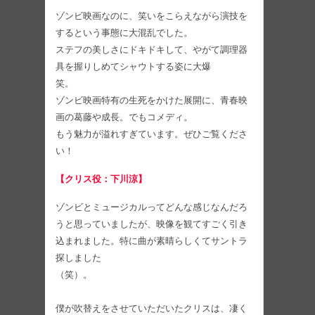
ゾンビ映画なのに、笑いをこらえながら演技を
するという事態に大混乱でした。
ステフの美しさにドキドキして、やがて調理器
具を握りしめてシャウトする姿に大爆
笑。
ゾンビ映画特有の生死をかけた展開に、青春映
画の葛藤や成長。でもコメディ。
もう魅力が溢れすぎています。ぜひご覧くださ
い！
【クリス役：下川涼】
ゾンビとミュージカルってどんな感じなんだろ
うと思っていましたが、映像を観てすごく引き
込まれました。特に曲が素晴らしくてサントラ
探しました
（笑）。
僕が吹替えをさせていただいたクリスは、凄く