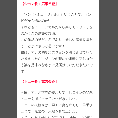
【ジョン役：広瀬裕也】
『ゾンビ×ミュージカル』ということで、ゾン
ビだから怖いのか!
それともミュージカルだから楽しくノリノリな
のか！この絶妙な加減が
この作品の見どころであり、新しい感覚を味わ
うことができると思います！
僕は、アナの幼馴染のジョンを演じさせていた
だきましたが、ジョンの想いや困難に立ち向か
う姿を是非みなさまに見届けていただきたいで
す！
【トニー役：高宮俊介】
今回、アナと世界の終わりで、ヒロインの父親
トニーを演じさせていただきました。
トニーの人物像は、早くに妻を亡くし、男手ひ
とつで、最愛の一人娘を育て上げた、
とても心根の優しい父親です。 今回、この優し