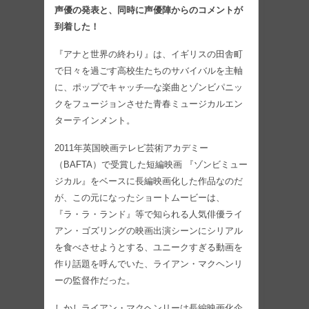
声優の発表と、同時に声優陣からのコメントが
到着した！
『アナと世界の終わり』は、イギリスの田舎町
で日々を過ごす高校生たちのサバイバルを主軸
に、ポップでキャッチ―な楽曲とゾンビパニッ
クをフュージョンさせた青春ミュージカルエン
ターテインメント。
2011年英国映画テレビ芸術アカデミー
（BAFTA）で受賞した短編映画 『ゾンビミュー
ジカル』をベースに長編映画化した作品なのだ
が、この元になったショートムービーは、
『ラ・ラ・ランド』等で知られる人気俳優ライ
アン・ゴズリングの映画出演シーンにシリアル
を食べさせようとする、ユニークすぎる動画を
作り話題を呼んでいた、ライアン・マクヘンリ
ーの監督作だった。
しかしライアン・マクヘンリーは長編映画化企