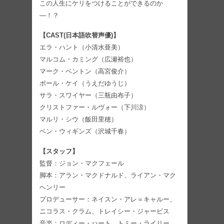
この人生にケリをつけることができるのか
―！？
【CAST(日本語吹替声優)】
エラ・ハント（小清水亜美）
マルコム・カミング（広瀬裕也）
マーク・ベントン（高宮俊介）
ポール・ケイ（うえだゆうじ）
サラ・スワイヤー（三瓶由布子）
クリストファー・ルヴォー（下川涼）
マルリ・シウ（飯田里穂）
ベン・ウィギンズ（沢城千春）
【スタッフ】
監督：ジョン・マクフェール
脚本：アラン・マクドナルド、ライアン・マク
ヘンリー
プロデューサー：ネイスン・アレ＝キャルー、
ニコラス・クラム、トレイシー・ジャービス
音楽：ロディー・ハート、トミー・ライリー