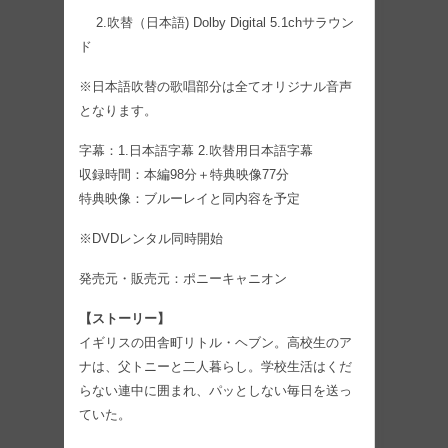
2.吹替（日本語) Dolby Digital 5.1chサラウン
ド
※日本語吹替の歌唱部分は全てオリジナル音声
となります。
字幕：1.日本語字幕 2.吹替用日本語字幕
収録時間：本編98分＋特典映像77分
特典映像：ブルーレイと同内容を予定
※DVDレンタル同時開始
発売元・販売元：ポニーキャニオン
【ストーリー】
イギリスの田舎町リトル・ヘブン。高校生のア
ナは、父トニーと二人暮らし。学校生活はくだ
らない連中に囲まれ、パッとしない毎日を送っ
ていた。