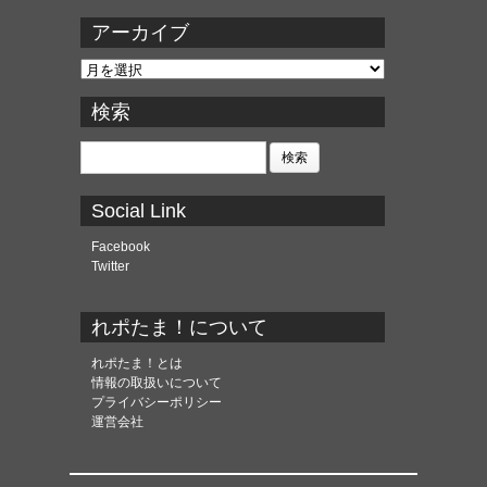
アーカイブ
ア
ー
カ
検索
イ
ブ
検
索:
Social Link
Facebook
Twitter
れポたま！について
れポたま！とは
情報の取扱いについて
プライバシーポリシー
運営会社