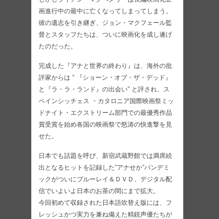
画進行中の最中に亡くなってしまってしまう。
彼の遺志を引き継ぎ、ジョン・マクフェール監
督とスタッフたちは、ついに映画化を成し遂げ
たのだった。
完成した『アナと世界の終わり』は、海外の批
評家からは “ 『ショーン・オブ・ザ・デッド』
と『ラ・ラ・ランド』の出会い” と評され、ス
ペインシッチェス ・カタロニア国際映画祭ミッ
ドナイト・エクストリーム部門での最優秀作品
賞受賞を始め各国の映画祭で怒涛の快進撃を見
せた。
日本でも話題を呼び、新宿武蔵野館では満席続
出となるヒットを記録した”アナせか”パンデミ
ックがついにブルーレイ＆ＤＶＤ、デジタル配
信でいよいよ日本のお茶の間にまで拡大。
今回初めて収録された日本語吹替え版には、フ
レッシュかつ実力を兼ね備えた精鋭声優たちが