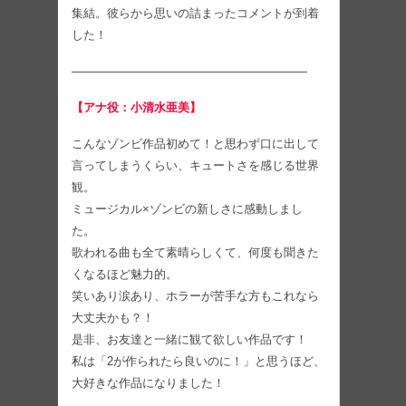
集結。彼らから思いの詰まったコメントが到着
した！
————————————————————
【アナ役：小清水亜美】
こんなゾンビ作品初めて！と思わず口に出して
言ってしまうくらい、キュートさを感じる世界
観。
ミュージカル×ゾンビの新しさに感動しまし
た。
歌われる曲も全て素晴らしくて、何度も聞きた
くなるほど魅力的。
笑いあり涙あり、ホラーが苦手な方もこれなら
大丈夫かも？！
是非、お友達と一緒に観て欲しい作品です！
私は「2が作られたら良いのに！」と思うほど、
大好きな作品になりました！