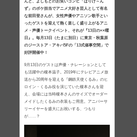
んと、よしもとのお笑いコンビ「はりけ～ん
ず」のボケ担当でアニメ大好き芸人として有名
な前田登さんが、女性声優やアニソン歌手とい
ったゲストを迎えて熱く楽しく盛り上がるアニ
メ・声優トークイベント、それが『13日の××曜
日』。毎月13日（たまに別日）に東京・秋葉原
のジーストア・アキバ5Fの「13式催事空間」で
好評開催中！
9月13日のゲストは声優・ナレーションとして
も活躍中の榎本温子。2019年にテレビアニメ放
送から20周年を迎える『鋼鉄天使くるみ』のヒ
ロイン・くるみ役を演じていた榎本さんを迎
え、会場には当時榎本さんのサイズでオーダー
メイドしたくるみの衣装もご用意。アニバーサ
リーイヤーを盛大にお祝いする、つもり
が……？