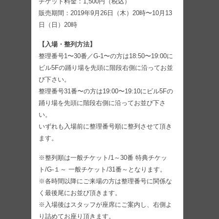
チケット料金：1,500円（税込）
販売期間：2019年9月26日（木）20時〜10月13
日（日）20時
【入場・整列方法】
整理番号1〜30番／G-1〜の方は18:50〜19:00に
ビル5Fの踊り場を先頭に階段右側に沿ってお並
び下さい。
整理番号31番〜の方は19:00〜19:10にビル5Fの
踊り場を先頭に階段右側に沿ってお並び下さ
い。
いずれも入場前に整理番号順に整列させて頂き
ます。
※整列順は一般チケット/1～30番 特典チケッ
ト/G-１～ 一般チケット/31番～となります。
※各時間以降にご来場の方は整理番号に関係な
く最後尾にお並び頂きます。
※入場後はスタッフが座席にご案内し、右側よ
り詰めてお座り頂きます。