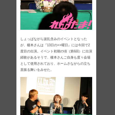
しょっぱながら波乱含みのイベントとなった
が、榎本さんは『13日の××曜日』には今回で2
度目の出演。イベント初期の頃（第6回）に出演
経験があるそうで、榎本さんご自身も度々会場
として使用されており、ホームさながらの立ち
居振る舞いをみせた。