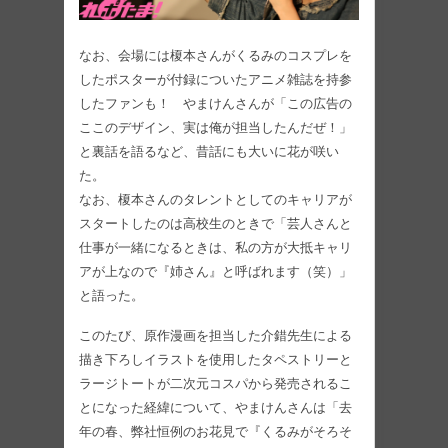
なお、会場には榎本さんがくるみのコスプレを
したポスターが付録についたアニメ雑誌を持参
したファンも！ やまけんさんが「この広告の
ここのデザイン、実は俺が担当したんだぜ！」
と裏話を語るなど、昔話にも大いに花が咲い
た。
なお、榎本さんのタレントとしてのキャリアが
スタートしたのは高校生のときで「芸人さんと
仕事が一緒になるときは、私の方が大抵キャリ
アが上なので『姉さん』と呼ばれます（笑）」
と語った。
このたび、原作漫画を担当した介錯先生による
描き下ろしイラストを使用したタペストリーと
ラージトートが二次元コスパから発売されるこ
とになった経緯について、やまけんさんは「去
年の春、弊社恒例のお花見で『くるみがそろそ