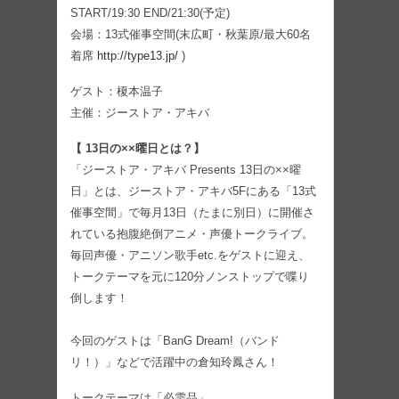
START/19:30 END/21:30(予定)
会場：13式催事空間(末広町・秋葉原/最大60名
着席
http://type13.jp/
)
ゲスト：榎本温子
主催：ジーストア・アキバ
【 13日の××曜日とは？】
「ジーストア・アキバ Presents 13日の××曜
日」とは、ジーストア・アキバ5Fにある「13式
催事空間」で毎月13日（たまに別日）に開催さ
れている抱腹絶倒アニメ・声優トークライブ。
毎回声優・アニソン歌手etc.をゲストに迎え、
トークテーマを元に120分ノンストップで喋り
倒します！
今回のゲストは「BanG Dream!（バンド
リ！）」などで活躍中の倉知玲鳳さん！
トークテーマは「必需品」。