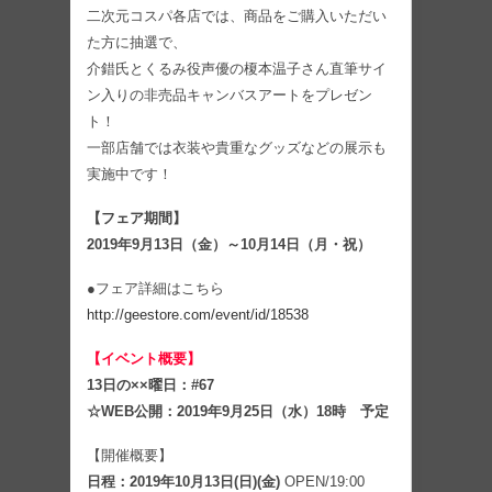
二次元コスパ各店では、商品をご購入いただい
た方に抽選で、
介錯氏とくるみ役声優の榎本温子さん直筆サイ
ン入りの非売品キャンバスアートをプレゼン
ト！
一部店舗では衣装や貴重なグッズなどの展示も
実施中です！
【フェア期間】
2019年9月13日（金）～10月14日（月・祝）
●フェア詳細はこちら
http://geestore.com/event/id/18538
【イベント概要】
13日の××曜日：#67
☆WEB公開：2019年9月25日（水）18時 予定
【開催概要】
日程：2019年10月13日(日)(金)
OPEN/19:00