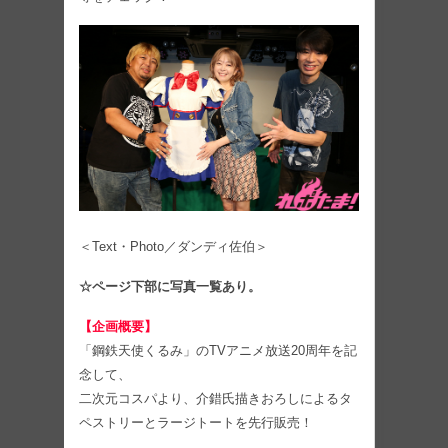
＜Text・Photo／ダンディ佐伯＞
☆ページ下部に写真一覧あり。
【企画概要】
「鋼鉄天使くるみ」のTVアニメ放送20周年を記
念して、
二次元コスパより、介錯氏描きおろしによるタ
ペストリーとラージトートを先行販売！