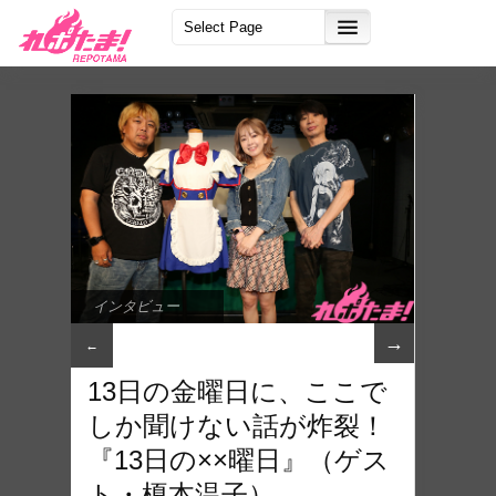
インタビュー
→
←
13日の金曜日に、ここで
しか聞けない話が炸裂！
『13日の××曜日』（ゲス
ト・榎本温子）