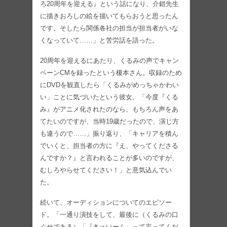
ろ20周年を迎える』という話になり、介錯先生
に描きおろしの絵を描いてもらおうと思ったん
です。そしたら関係各社の担当が担当者がいな
くなっていて……」と苦労話を語った。
20周年を迎えるにあたり、くるみの声でキャン
ペーンCMを録ったという榎本さん。収録のため
にDVDを観直したら「くるみがめっちゃかわい
い」ことに気づいたという彼女。「今度『くる
み』がアニメ化されたのなら、もちろん声をあ
てたいのですが、当時19歳だったので、演じ方
も違うので……」振り返り、「キャリアを積ん
でいくと、担当者の方に『え、やってくださる
んですか？』と言われることが多いのですが、
むしろやらせてください！」と意気込んでい
た。
続いて、オーディションについてのエピソー
ド。「一通り演技をして、最後に（くるみの口
ぐせである）「『きゅいーん』って言ってくだ