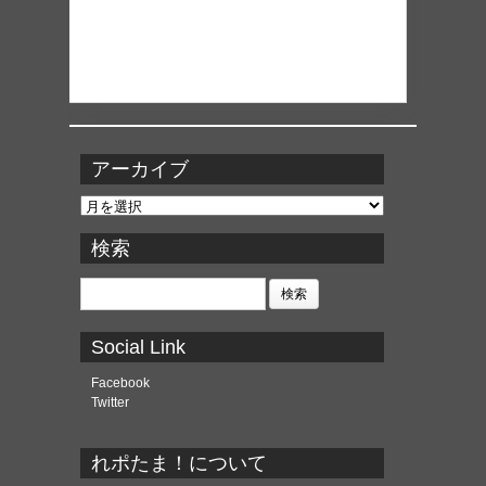
アーカイブ
ア
ー
カ
検索
イ
ブ
検
索:
Social Link
Facebook
Twitter
れポたま！について