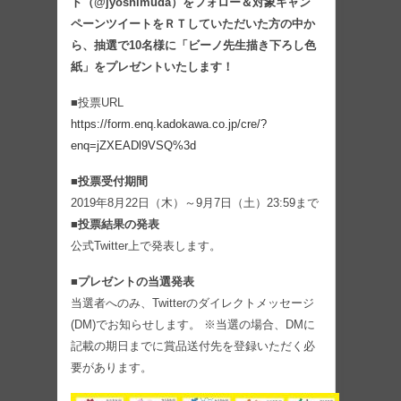
ト（@jyoshimuda）をフォロー＆対象キャン
ペーンツイートをＲＴしていただいた方の中か
ら、抽選で10名様に「ビーノ先生描き下ろし色
紙」をプレゼントいたします！
■投票URL
https://form.enq.kadokawa.co.jp/cre/?
enq=jZXEADl9VSQ%3d
■投票受付期間
2019年8月22日（木）～9月7日（土）23:59まで
■投票結果の発表
公式Twitter上で発表します。
■プレゼントの当選発表
当選者へのみ、Twitterのダイレクトメッセージ
(DM)でお知らせします。 ※当選の場合、DMに
記載の期日までに賞品送付先を登録いただく必
要があります。