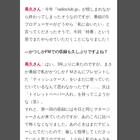
長久さん
：今年『radioclub.jp』が惜しまれなが
ら終わってしまったそうなのですが、番組のS
プロデューサーがどうやら「私に会いたい」と
言ってくださったそうで。今回「特番」という
形でまたやらせていただくことになりました！
―かつしかFMでの収録も久しぶりですよね？
長久さん
：はい。3年ぶりに来たのですが、まさ
か番組で私がかつしかＦＭさんにプレゼントし
た「ティッシュケース」をいまだに使っていた
だいているなんて思わなかったです……。次は
「トイレットペーパー入れ」を持ってこようか
な（笑）。
それと、第一回の収録には今日と同じマネージ
ャーさんが来ていたのですが、あのころに比べ
て怖くなくなりました。あのときはまだデビュ
ーしたてだったので、厳しく指導してくださっ
ていたと思うのですが、ようやく私のキャラを