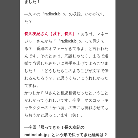
ました！
―久々の『radioclub.jp』の収録、いかがでし
た？
長久友紀さん（以下、長久）
：ある日、マネー
ジャーさんから「『radioclub.jp』って覚えて
る？ 番組のオファーがきてるよ」と言われた
んです。そのときは、冗談じゃなく、まるで選
挙で当選したみたいに両手を上げてよろこびま
した！ 「どうしたらこのよろこびが文字で伝
わるんだろう？」と思うくらいにうれしかった
ですね。
かつしかＦＭさんと相思相愛だったということ
がわかってうれしいです。今度、マスコットキ
ャラクターの「かつ坊」の声にも挑戦させても
らおうかと思っています（笑）。
―今回『帰ってきた！長久友紀の
radioclub.jp』という形で戻ってきた経緯は？