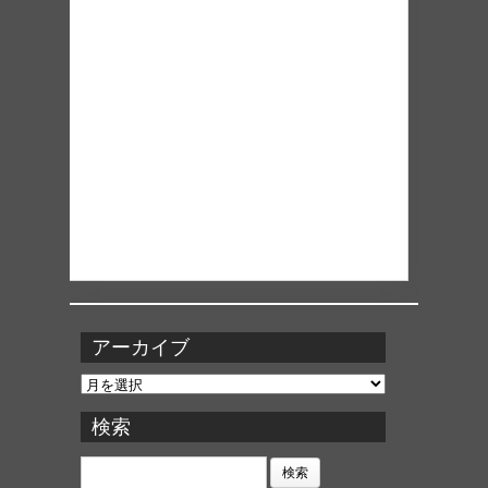
アーカイブ
ア
ー
カ
検索
イ
ブ
検
索: