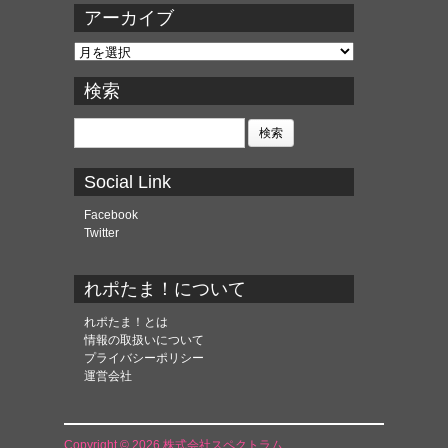
アーカイブ
ア
ー
カ
検索
イ
ブ
検
索:
Social Link
Facebook
Twitter
れポたま！について
れポたま！とは
情報の取扱いについて
プライバシーポリシー
運営会社
Copyright © 2026 株式会社スペクトラム