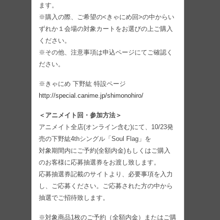
ます。
※購入の際、ご希望の<きゃにめ回>の中からい
ずれか１会場の対象カートをお選びの上ご購入
ください。
※その他、注意事項は申込ページにてご確認く
ださい。
※きゃにめ 下野紘 特設ページ
http://special.canime.jp/shimonohiro/
＜アニメイト回・参加方法＞
アニメイト全店(オンライン含む)にて、10/23発
売の下野紘4thシングル「Soul Flag」を
対象期間内にご予約(全額内金)もしくはご購入
のお客様に応募抽選券をお渡し致します。
応募抽選券記載のサイトより、必要事項を入力
し、ご応募ください。ご応募された方の中から
抽選でご招待致します。
※対象商品1枚のご予約（全額内金）またはご購