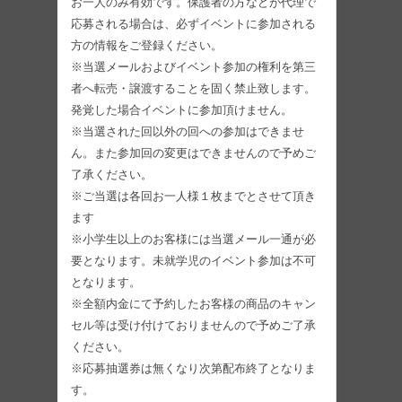
お一人のみ有効です。保護者の方などが代理で
応募される場合は、必ずイベントに参加される
方の情報をご登録ください。
※当選メールおよびイベント参加の権利を第三
者へ転売・譲渡することを固く禁止致します。
発覚した場合イベントに参加頂けません。
※当選された回以外の回への参加はできませ
ん。また参加回の変更はできませんので予めご
了承ください。
※ご当選は各回お一人様１枚までとさせて頂き
ます
※小学生以上のお客様には当選メール一通が必
要となります。未就学児のイベント参加は不可
となります。
※全額内金にて予約したお客様の商品のキャン
セル等は受け付けておりませんので予めご了承
ください。
※応募抽選券は無くなり次第配布終了となりま
す。