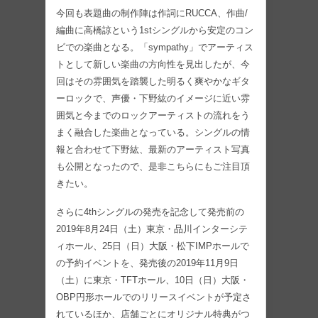
今回も表題曲の制作陣は作詞にRUCCA、作曲/
編曲に高橋諒という1stシングルから安定のコン
ビでの楽曲となる。「sympathy」でアーティス
トとして新しい楽曲の方向性を見出したが、今
回はその雰囲気を踏襲した明るく爽やかなギタ
ーロックで、声優・下野紘のイメージに近い雰
囲気と今までのロックアーティストの流れをう
まく融合した楽曲となっている。シングルの情
報と合わせて下野紘、最新のアーティスト写真
も公開となったので、是非こちらにもご注目頂
きたい。
さらに4thシングルの発売を記念して発売前の
2019年8月24日（土）東京・品川インターシテ
ィホール、25日（日）大阪・松下IMPホールで
の予約イベントを、発売後の2019年11月9日
（土）に東京・TFTホール、10日（日）大阪・
OBP円形ホールでのリリースイベントが予定さ
れているほか、店舗ごとにオリジナル特典がつ