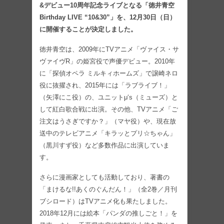
&デビュー10周年記念ライブとなる「徳井青空
Birthday LIVE “10&30”」を、12月30日（日）
に開催することが決定しました。
徳井青空は、2009年にTVアニメ「ヴァイス・サ
ヴァイヴR」の姫宮役で声優デビュー。2010年
に「探偵オペラ ミルキィホームズ」で譲崎ネロ
役に抜擢され、2015年には「ラブライブ！」
（矢澤にこ役）の、ユニットμ‘s（ミューズ）と
して紅白歌合戦に出演。その他、TVアニメ「ご
注文はうさぎですか？」（マヤ役）や、現在放
送中のテレビアニメ「キラッとプリ☆ちゃん」
（黒川すず役）など多数作品に出演していま
す。
さらに漫画家としても活動しており、著書の
「まけるな!!あくのぐんだん！」（全2巻／月刊
ブシロード）はTVアニメ化も果たしました。
2018年12月には絵本「パンダの推しごと！」を