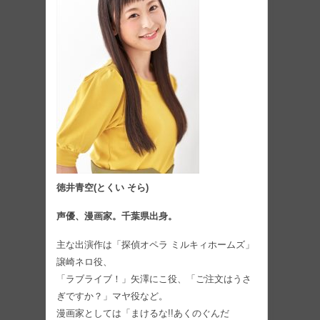
徳井青空(とくい そら)
声優、漫画家。千葉県出身。
主な出演作は「探偵オペラ ミルキィホームズ」
譲崎ネロ役、
「ラブライブ！」矢澤にこ役、「ご注文はうさ
ぎですか？」マヤ役など。
漫画家としては「まけるな!!あくのぐんだ