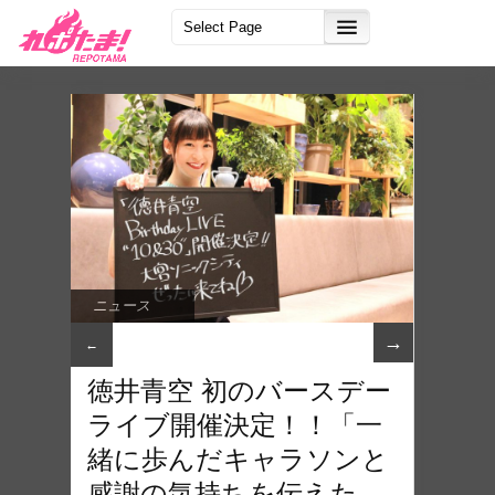
ニュース
→
←
徳井青空 初のバースデー
ライブ開催決定！！「一
緒に歩んだキャラソンと
感謝の気持ちを伝えた