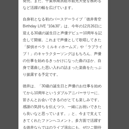
発売。また、千葉県南房総市観光大使を務める
など活躍の幅を広げています。
自身初となる初のバースデーライブ「徳井青空
Birthday LIVE “10&30”」は、今年の12月26日に
迎える30歳の誕生日と声優デビュー10周年を記
念して開催。これまで声優として歌唱してきた
「探偵オペラ ミルキィホームズ」や「ラブライ
ブ！」のキャラクターソングはもちろん、声優
の仕事を始めるきっかけになった曲のほか、自
身で選曲した思い入れの詰まった楽曲をたっぷ
り披露する予定です。
徳井は、「30歳の誕生日と声優のお仕事を始め
てから10周年というダブルアニバーサリーに、
皆さんとお会いできるのがとても楽しみです。
感謝の気持ちを伝えつつ、一緒にお祝いできた
ら良いなと思っています。」と、今まで支えて
きてくれたファンへコメント。多方面で活躍す
る徳井ならではのライブ演出にも、ぜひご期待