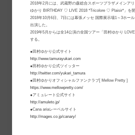
2018年2月には、武蔵野の森総合スポーツプラザメインアリ
ゆかり BIRTHDAY ♡ LIVE 2018 *Tricolore ♡ Plaisir*」
2018年10月6日、7日には幕張メッセ 国際展示場1～3ホールで開
出演した。
2019年5月からは全14公演の全国ツアー「田村ゆかり LOVE ♡ LIVE 
する。
●⽥村ゆかり公式サイト
http://www.tamurayukari.com
●⽥村ゆかり公式ツイッター
http://twitter.com/yukari_tamura
●⽥村ゆかりオフィシャルファンクラブ[ Mellow Pretty ]
https://www.mellowpretty.com/
●アミュレート公式サイト
http://amuleto.jp/
●Cana ariaレーベルサイト
http://mages.co.jp/canary/