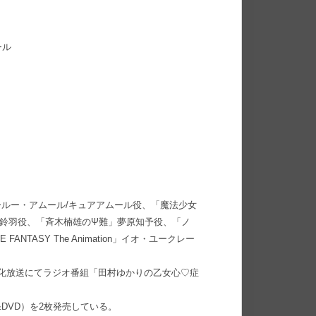
ール
ールー・アムール/キュアアムール役、「魔法少女
万音鈴羽役、「斉木楠雄のΨ難」夢原知予役、「ノ
NTASY The Animation」イオ・ユークレー
月から文化放送にてラジオ番組「田村ゆかりの乙女心♡症
&DVD）を2枚発売している。