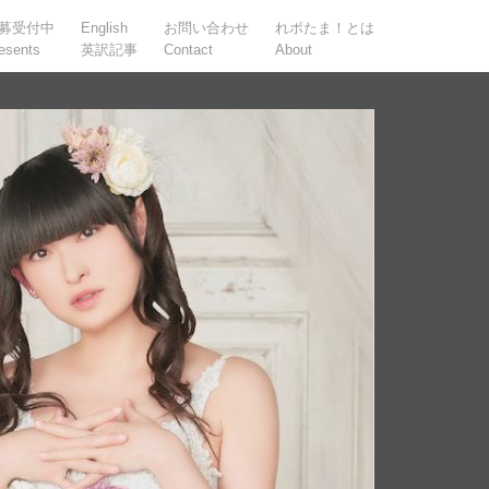
募受付中
English
お問い合わせ
れポたま！とは
esents
英訳記事
Contact
About