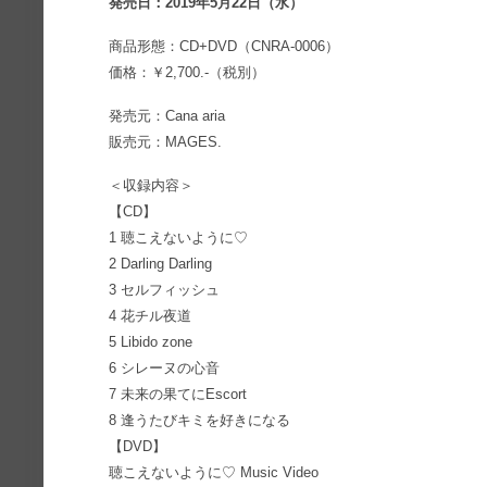
発売日：2019年5月22日（水）
商品形態：CD+DVD（CNRA-0006）
価格：￥2,700.-（税別）
発売元：Cana aria
販売元：MAGES.
＜収録内容＞
【CD】
1 聴こえないように♡
2 Darling Darling
3 セルフィッシュ
4 花チル夜道
5 Libido zone
6 シレーヌの心音
7 未来の果てにEscort
8 逢うたびキミを好きになる
【DVD】
聴こえないように♡ Music Video