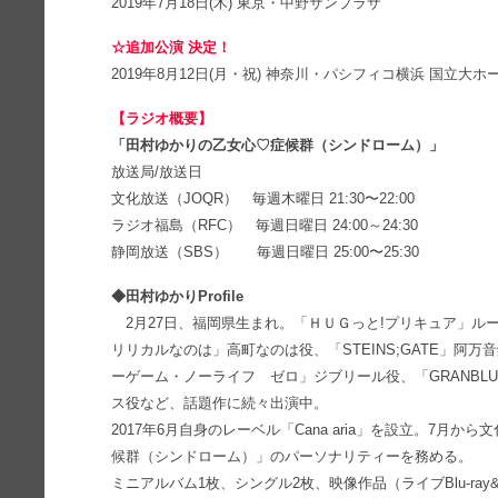
2019年7月18日(木) 東京・中野サンプラザ
☆追加公演 決定！
2019年8月12日(月・祝) 神奈川・パシフィコ横浜 国立大ホ
【ラジオ概要】
「⽥村ゆかりの⼄⼥⼼♡症候群（シンドローム）」
放送局/放送日
⽂化放送（JOQR） 毎週⽊曜⽇ 21:30〜22:00
ラジオ福島（RFC） 毎週日曜日 24:00～24:30
静岡放送（SBS） 毎週日曜日 25:00〜25:30
◆田村ゆかりProfile
2月27日、福岡県生まれ。「ＨＵＧっと!プリキュア」ル
リリカルなのは」高町なのは役、「STEINS;GATE」阿
ーゲーム・ノーライフ ゼロ」ジブリール役、「GRANBLUE FA
ス役など、話題作に続々出演中。
2017年6月自身のレーベル「Cana aria」を設立。7
候群（シンドローム）」のパーソナリティーを務める。
ミニアルバム1枚、シングル2枚、映像作品（ライブBlu-ray