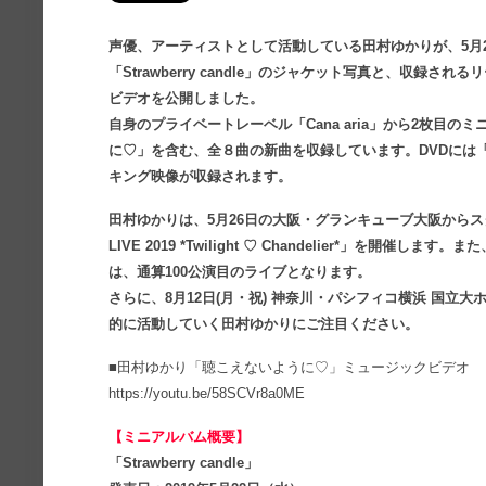
声優、アーティストとして活動している田村ゆかりが、5月
「Strawberry candle」のジャケット写真と、収録
ビデオを公開しました。
自身のプライベートレーベル「Cana aria」から2枚目
に♡」を含む、全８曲の新曲を収録しています。DVDには「聴こ
キング映像が収録されます。
田村ゆかりは、5月26日の大阪・グランキューブ大阪からスタ
LIVE 2019 *Twilight ♡ Chandelier*」を開
は、通算100公演目のライブとなります。
さらに、8月12日(月・祝) 神奈川・パシフィコ横浜 国立
的に活動していく田村ゆかりにご注目ください。
■田村ゆかり「聴こえないように♡」ミュージックビデオ
https://youtu.be/58SCVr8a0ME
【ミニアルバム概要】
「Strawberry candle」