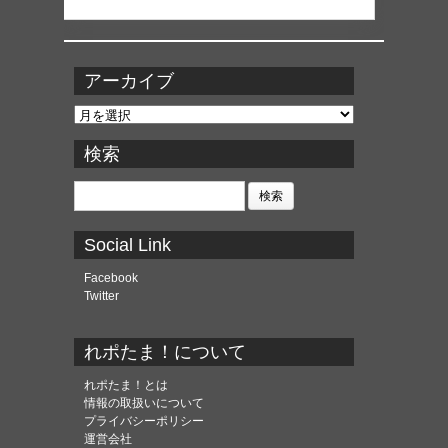
アーカイブ
ア
ー
カ
検索
イ
ブ
検
索:
Social Link
Facebook
Twitter
れポたま！について
れポたま！とは
情報の取扱いについて
プライバシーポリシー
運営会社