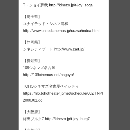
T・ジョイ蘇我
http://kinezo.jp/t-joy_soga
【埼玉県】
ユナイテッド・シネマ浦和
http://www.unitedcinemas.jp/urawa/index.html
【静岡県】
シネシティザート
http://www.zart.jp/
【愛知県】
109シネマズ名古屋
http://109cinemas.net/nagoya/
TOHOシネマズ名古屋ベイシティ
https://hlo.tohotheater.jp/net/schedule/002/TNPI
2000J01.do
【大阪府】
梅田ブルク7
http://kinezo.jp/t-joy_burg7