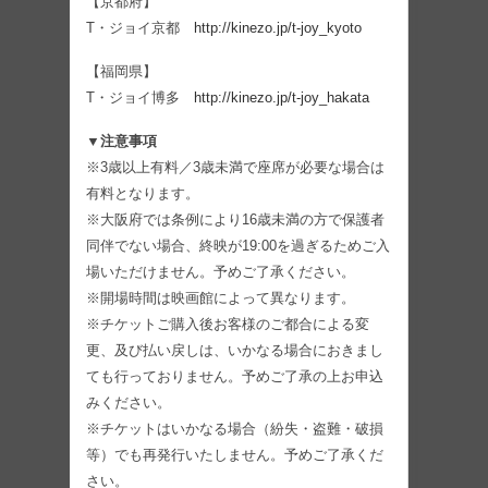
【京都府】
T・ジョイ京都
http://kinezo.jp/t-joy_kyoto
【福岡県】
T・ジョイ博多
http://kinezo.jp/t-joy_hakata
▼注意事項
※3歳以上有料／3歳未満で座席が必要な場合は
有料となります。
※大阪府では条例により16歳未満の方で保護者
同伴でない場合、終映が19:00を過ぎるためご入
場いただけません。予めご了承ください。
※開場時間は映画館によって異なります。
※チケットご購入後お客様のご都合による変
更、及び払い戻しは、いかなる場合におきまし
ても行っておりません。予めご了承の上お申込
みください。
※チケットはいかなる場合（紛失・盗難・破損
等）でも再発行いたしません。予めご了承くだ
さい。