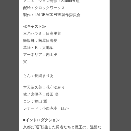
アニメ―ション制作：Studio五組
配給：クロックワークス
製作：LAIDBACKERS製作委員会
≪キャスト≫
三乃ハラミ：日高里菜
舞坂舞：茜屋日海夏
草薙・Ｋ：大地葉
アーネリア：内山夕
実
らん：長縄まりあ
本天沼久美：花守ゆみり
鷺ノ宮優子：藤田 咲
ロン：福山 潤
レナード：小西克幸 ほか
■イントロダクション
京都に“逆”転生した勇者たちと魔王の、過酷な