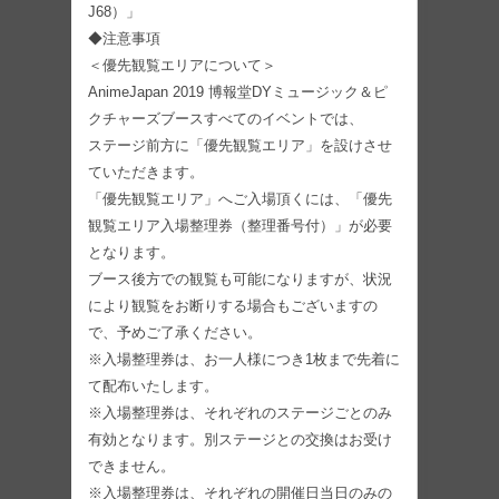
J68）」
◆注意事項
＜優先観覧エリアについて＞
AnimeJapan 2019 博報堂DYミュージック＆ピ
クチャーズブースすべてのイベントでは、
ステージ前方に「優先観覧エリア」を設けさせ
ていただきます。
「優先観覧エリア」へご入場頂くには、「優先
観覧エリア入場整理券（整理番号付）」が必要
となります。
ブース後方での観覧も可能になりますが、状況
により観覧をお断りする場合もございますの
で、予めご了承ください。
※入場整理券は、お一人様につき1枚まで先着に
て配布いたします。
※入場整理券は、それぞれのステージごとのみ
有効となります。別ステージとの交換はお受け
できません。
※入場整理券は、それぞれの開催日当日のみの