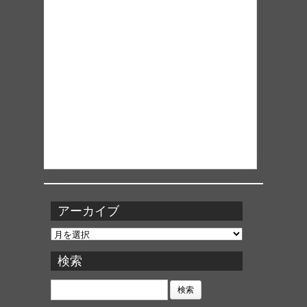
アーカイブ
ア
ー
カ
検索
イ
ブ
検
索: