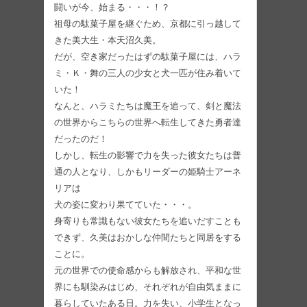
闘いが今、始まる・・・！？
祖母の駄菓子屋を継ぐため、京都に引っ越して
きた美大生・本天沼久美。
だが、空き家だったはずの駄菓子屋には、ハラ
ミ・Ｋ・舞の三人の少女と犬一匹が住み着いて
いた！
なんと、ハラミたちは魔王を追って、剣と魔法
の世界からこちらの世界へ転生してきた勇者達
だったのだ！
しかし、転生の影響で力を失った彼女たちは普
通の人となり、しかもリーダーの姫騎士アーネ
リアは
犬の姿に変わり果てていた・・・。
身寄りも常識もない彼女たちを追いだすことも
できず、久美はおかしな仲間たちと同居をする
ことに。
元の世界での使命感からも解放され、平和な世
界にも馴染みはじめ、それぞれが自由気ままに
暮らしていたある日。力を失い、小学生となっ