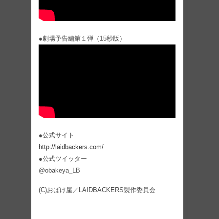
●劇場予告編第１弾（15秒版）
●公式サイト
http://laidbackers.com/
●公式ツイッター
@obakeya_LB
(C)おばけ屋／LAIDBACKERS製作委員会