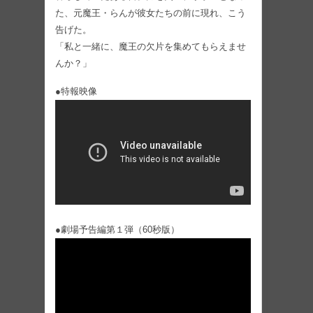
た、元魔王・らんが彼女たちの前に現れ、こう
告げた。
「私と一緒に、魔王の欠片を集めてもらえませ
んか？」
●特報映像
●劇場予告編第１弾（60秒版）