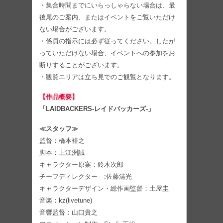
・集合時間までにいらっしゃらない場合は、最
後尾のご案内、またはイベントをご覧いただけ
ない場合がございます。
・係員の指示には必ず従ってください。したが
っていただけない場合、イベントへの参加をお
断りすることがございます。
・観覧エリアは立ち見でのご観覧となります。
【作品概要】
「LAIDBACKERS-レイドバッカーズ-」
≪スタッフ≫
監督：橋本裕之
脚本：上江洲誠
キャラクター原案：鈴木次郎
チーフディレクター :佐藤清光
キャラクターデザイン・総作画監督：土屋圭
音楽：kz(livetune)
音響監督：山口貴之