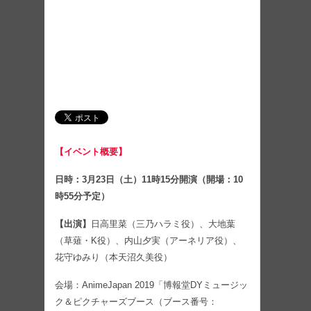
【イベント概要】
日時：3月23日（土）11時15分開演（開場：10
時55分予定）
【出演】
日高里菜（三乃ハラミ役）、大地葉
（草薙・K役）、内山夕実（アーネリア役）、
花守ゆみり（本天沼久美役）
会場：AnimeJapan 2019「博報堂DYミュージッ
ク＆ピクチャーズブース（ブース番号：