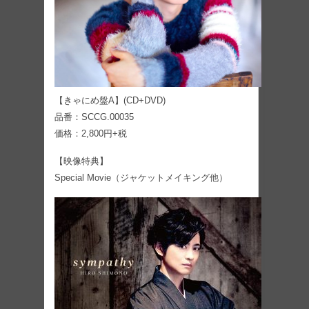
【きゃにめ盤A】(CD+DVD)
品番：SCCG.00035
価格：2,800円+税
【映像特典】
Special Movie（ジャケットメイキング他）