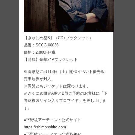
【きゃにめ盤B】（CD+ブックレット）
品番：SCCG.00036
価格：2,800円+税
【特典】豪華24Pブックレット
※両形態に5月18日（土）開催イベント優先販
売申込券が封入。
※両盤ともジャケットは変わります。
※きゃにめ限定A盤とB盤ご予約のお客様に「下
野紘複製サイン入りブロマイド」を差し上げま
す。
●下野紘アーティスト公式サイト
https://shimonohiro.com
●下野紘アーティスト公式Twitter