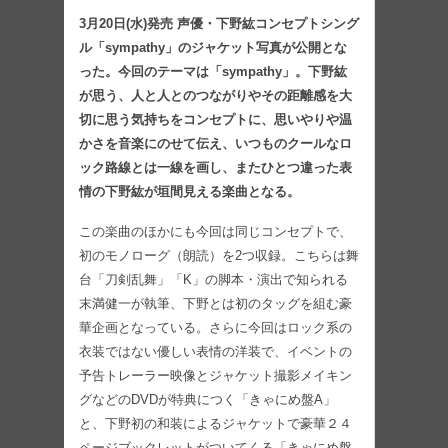
3月20日(水)発売 声優・下野紘コンセプトシング
ル「sympathy」のジャケット写真が公開とな
った。今回のテーマは「sympathy」。下野紘
が思う、人と人とのつながりやその距離感を大
切に思う気持ちをコンセプトに、思いやりや温
かさを音楽にのせて伝え、いつものクールなロ
ック路線とは一線を画し、またひとつ違った表
情の下野紘が垣間見える楽曲となる。
この楽曲のほかにも今回は同じコンセプトで、
初のモノローグ（朗読）を2つ収録。こちらは舞
台「刀剣乱舞」「K」の脚本・演出で知られる
末満健一が執筆、下野とは初のタッグを組む豪
華企画となっている。さらに今回はロック系の
衣装ではない優しい表情の洋装で、イベントの
予告トレーラー映像とジャケット撮影メイキン
グなどのDVDが特典につく「きゃにめ盤A」
と、下野初の和装によるジャケットで豪華２４
ページブックレットがついてくる「きゃにめ盤