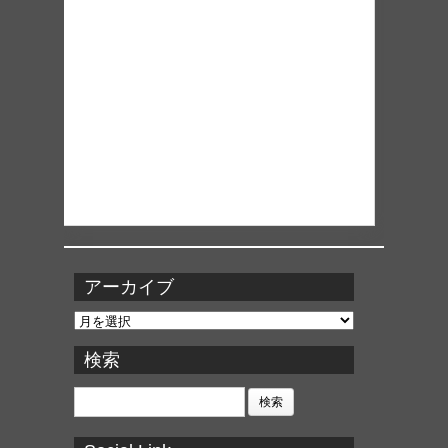
アーカイブ
ア
ー
カ
検索
イ
ブ
検
索: