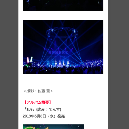
＜撮影：佐藤 薫＞
【アルバム概要】
『10s』(読み：てんす)
2019年5⽉8⽇（水）発売