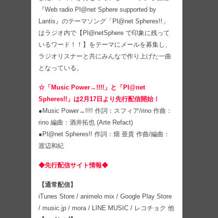
『Web radio Pl@net Sphere supported by
Lantis』のテーマソング「Pl@net Spheres!!」
はラジオ内で【Pl@netSphere で印象に残って
いるワード！！】をテーマにメールを募集し、
ラジオリスナーと共にみんなで作り上げた⼀曲
となっている。
☆「Music Power→!!!!」と「Pl@net
Spheres!!」は2月17日より先⾏配信開始！
●Music Power→!!!! 作詞：スフィア/rino 作曲：
rino 編曲：酒井拓也 (Arte Refact)
●Pl@net Spheres!! 作詞：畑 亜貴 作曲/編曲：
渡辺和紀
◆先⾏配信サイト情報◆
【通常配信】
iTunes Store / animelo mix / Google Play Store
/ music.jp / mora / LINE MUSIC / レコチョク 他