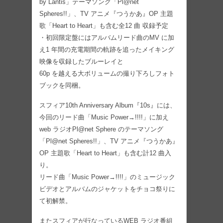
by Lantis」テーマソング「Pl@net
Spheres!!」、TV アニメ『つうかあ』OP 主題
歌「Heart to Heart」も含む全12 曲 収録予定
・初回限定盤にはアルバムリード曲のMV に加
え1 年間の充電期間の軌跡を追ったメイキング
映像を収録したブルーレイと
60p を越える⼤ボリュームの撮り下ろしフォト
ブックを同梱。
スフィア10th Anniversary Album『10s』には、
今回のリード曲「Music Power→!!!!」に加え
web ラジオPl@net Sphere のテーマソング
「Pl@net Spheres!!」、TV アニメ『つうかあ』
OP 主題歌「Heart to Heart」も含む計12 曲⼊
り。
リード曲「Music Power→!!!!」のミュージック
ビデオとアルバムのジャケットをチョコ祭りに
て初解禁。
またスフィアが⾏なっているWEB ラジオ番組