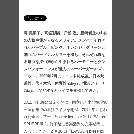
寿 美菜⼦、⾼垣彩陽、⼾松 遥、豊崎愛⽣の4 名
の⼈気声優からなるスフィア。メンバーそれぞ
れがパープル、ピンク、オレンジ、グリーンと
別々のパーソナルカラーを持ち、それぞれ異な
る魅⼒を持つ声から⽣まれるハーモニーとダン
スパフォーマンスが魅⼒のスーパーガールズユ
ニット。2009年2⽉にユニット結成後、⽇本武
道館、代々⽊第⼀体育館 2days、横浜アリーナ
2days、など次々とライブを開催してきた。
2011 年以降には定期的に、国⽴代々⽊競技場第
⼀体育館での単独ライブを開催。2017 年に⾏わ
れた全国ツアー「Sphere live tour 2017 “We are
SPHERE!!!!”」終了後に⾳楽活動の充電期間に
⼊っていたが、2 ⽉16 ⽇「LAWSON presents