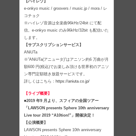
【ハイレゾ】
e-onkyo music / groovers / music.jp / mora / レ
コチョク
※ハイレゾ⾳源は全楽曲96kHz/24bit にて配
信。e-onkyo music のみ96kHz/32bit も配信いた
します。
【サブスクリプションサービス】
ANiUTa
※”ANiUTa(アニュータ)”はアニソン約6 万曲が⽉
額600 円(税込)でお楽しみ頂ける世界初のアニソ
ン専⾨定額聴き放題サービスです。
詳しくはこちら：
https://aniuta.co.jp/
【ライブ概要】
■2019 年9 ⽉より、スフィアの全国ツアー
「LAWSON presents Sphere 10th anniversary
Live tour 2019 “A10tion!”」開催決定！
【公演概要】
LAWSON presents Sphere 10th anniversary