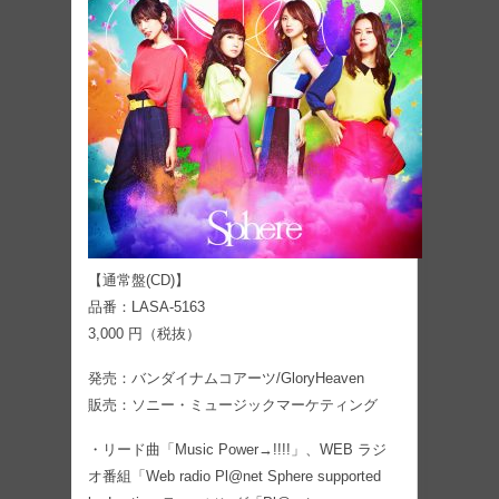
【通常盤(CD)】
品番：LASA-5163
3,000 円（税抜）
発売：バンダイナムコアーツ/GloryHeaven
販売：ソニー・ミュージックマーケティング
・リード曲「Music Power→!!!!」、WEB ラジ
オ番組「Web radio Pl@net Sphere supported