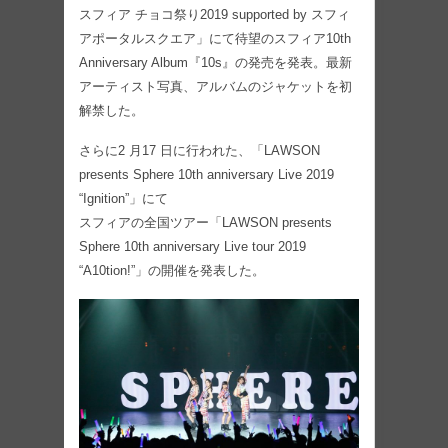
スフィア チョコ祭り2019 supported by スフィ
アポータルスクエア」にて待望のスフィア10th
Anniversary Album『10s』の発売を発表。最新
アーティスト写真、アルバムのジャケットを初
解禁した。
さらに2 ⽉17 ⽇に⾏われた、「LAWSON
presents Sphere 10th anniversary Live 2019
“Ignition”」にて
スフィアの全国ツアー「LAWSON presents
Sphere 10th anniversary Live tour 2019
“A10tion!”」の開催を発表した。