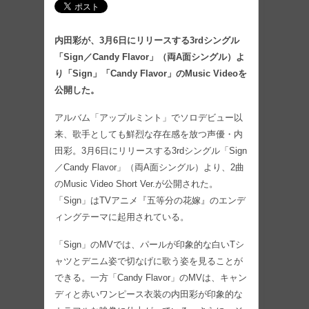
内田彩が、3月6日にリリースする3rdシングル
「Sign／Candy Flavor」（両A面シングル）よ
り「Sign」「Candy Flavor」のMusic Videoを
公開した。
アルバム「アップルミント」でソロデビュー以
来、歌手としても鮮烈な存在感を放つ声優・内
田彩。3月6日にリリースする3rdシングル「Sign
／Candy Flavor」（両A面シングル）より、2曲
のMusic Video Short Ver.が公開された。
「Sign」はTVアニメ『五等分の花嫁』のエンデ
ィングテーマに起用されている。
「Sign」のMVでは、パールが印象的な白いTシ
ャツとデニム姿で切なげに歌う姿を見ることが
できる。一方「Candy Flavor」のMVは、キャン
ディと赤いワンピース衣装の内田彩が印象的な