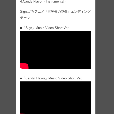
4.Candy Flavor（Instrumental）
Sign…TVアニメ「五等分の花嫁」エンディング
テーマ
■「Sign」Music Video Short Ver.
■「Candy Flavor」Music Video Short Ver.