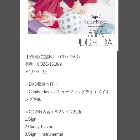
【初回限定盤B】（CD＋DVD）
品番：COZC-1518/9
￥1,900＋税
＜DVD収録内容＞
「Candy Flavor」ミュージックビデオ＋メイキ
ング映像
＜CD収録内容＞※2タイプ共通
1.Sign
2.Candy Flavor
3.Sign（Instrumental）